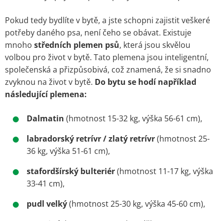
Pokud tedy bydlíte v bytě, a jste schopni zajistit veškeré
potřeby daného psa, není čeho se obávat.
Existuje
mnoho
středních plemen psů
, která jsou skvělou
volbou pro život v bytě. Tato plemena jsou inteligentní,
společenská a přizpůsobivá, což znamená, že si snadno
zvyknou na život v bytě.
Do bytu se hodí například
následující plemena:
Dalmatin
(hmotnost 15-32 kg, výška 56-61 cm),
labradorský retrívr / zlatý retrívr
(hmotnost 25-
36 kg, výška 51-61 cm),
stafordšírský bulteriér
(hmotnost 11-17 kg, výška
33-41 cm),
pudl velký
(hmotnost 25-30 kg, výška 45-60 cm),