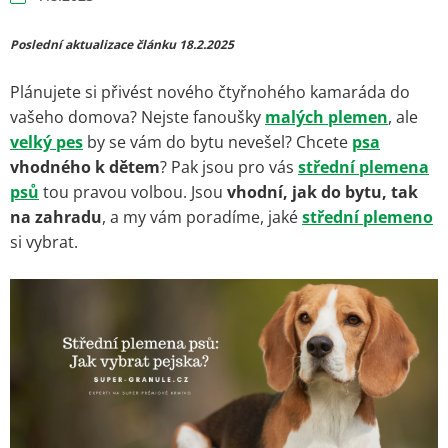
Poslední aktualizace článku 18.2.2025
Plánujete si přivést nového čtyřnohého kamaráda do
vašeho domova? Nejste fanoušky
malých plemen
, ale
velký pes
by se vám do bytu nevešel? Chcete
psa
vhodného k dětem
? Pak jsou pro vás
střední plemena
psů
tou pravou volbou. Jsou
vhodní, jak do bytu, tak
na zahradu
, a my vám poradíme, jaké
střední plemeno
si vybrat.