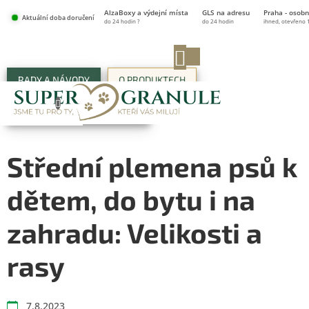
Přejít
AlzaBoxy a výdejní místa
GLS na adresu
Praha - osobn
na
Aktuální doba doručení
do 24 hodin ?
do 24 hodin
ihned, otevřeno 
obsah
NÁKUPNÍ
KOŠÍK
RADY A NÁVODY
O PRODUKTECH
ŽIVOT V SUPER-GRANULÍCH
Střední plemena psů k
dětem, do bytu i na
zahradu: Velikosti a
rasy
7.8.2023