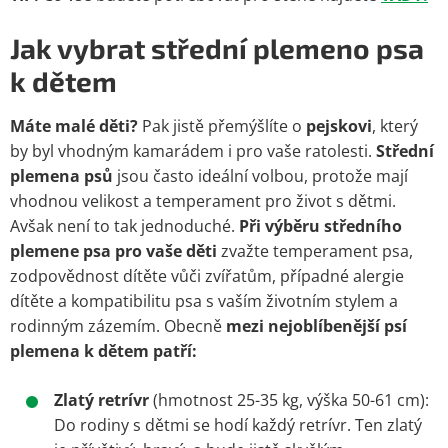
Jak vybrat střední plemeno psa
k dětem
Máte malé děti?
Pak jistě přemýšlíte o
pejskovi
, který
by byl vhodným kamarádem i pro vaše ratolesti.
Střední
plemena psů
jsou často ideální volbou, protože mají
vhodnou velikost a temperament pro život s dětmi.
Avšak není to tak jednoduché.
Při výběru středního
plemene psa pro vaše děti
zvažte temperament psa,
zodpovědnost dítěte vůči zvířatům, případné alergie
dítěte a kompatibilitu psa s vaším životním stylem a
rodinným zázemím. Obecně
mezi nejoblíbenější psí
plemena k dětem patří:
Zlatý retrívr
(hmotnost 25-35 kg, výška 50-61 cm):
Do rodiny s dětmi se hodí každý retrívr. Ten zlatý