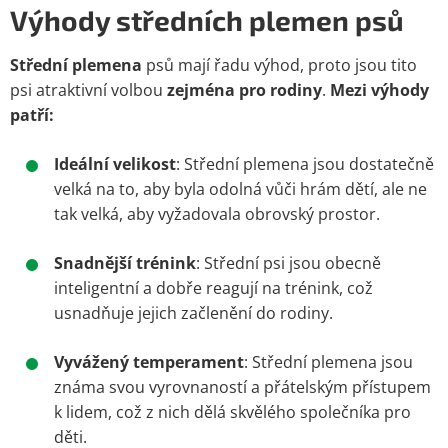
Výhody středních plemen psů
Střední plemena
psů mají řadu výhod, proto jsou tito
psi atraktivní volbou
zejména pro rodiny
.
Mezi výhody
patří:
Ideální velikost
: Střední plemena jsou dostatečně
velká na to, aby byla odolná vůči hrám dětí, ale ne
tak velká, aby vyžadovala obrovský prostor.
Snadnější trénink
: Střední psi jsou obecně
inteligentní a dobře reagují na trénink, což
usnadňuje jejich začlenění do rodiny.
Vyvážený temperament
: Střední plemena jsou
známa svou vyrovnaností a přátelským přístupem
k lidem, což z nich dělá skvělého společníka pro
děti.