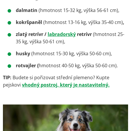
dalmatin
(hmotnost 15-32 kg, výška 56-61 cm),
kokršpaněl
(hmotnost 13-16 kg, výška 35-40 cm)
,
zlatý retrívr /
labradorský
retrívr
(hmotnost 25-
35 kg, výška 50-61 cm),
husky
(hmotnost 15-30 kg, výška 50-60 cm),
rotvajler (
hmotnost 40-50 kg, výška 50-60 cm).
TIP:
Budete si pořizovat střední plemeno? Kupte
pejskovi
vhodný postroj, který je nastavitelný.