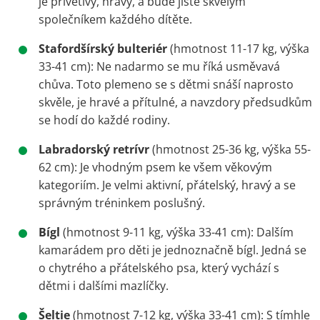
je přívětivý, hravý, a bude jistě skvělým
společníkem každého dítěte.
Stafordšírský bulteriér
(hmotnost 11-17 kg, výška
33-41 cm): Ne nadarmo se mu říká usměvavá
chůva. Toto plemeno se s dětmi snáší naprosto
skvěle, je hravé a přítulné, a navzdory předsudkům
se hodí do každé rodiny.
Labradorský retrívr
(hmotnost 25-36 kg, výška 55-
62 cm): Je vhodným psem ke všem věkovým
kategoriím. Je velmi aktivní, přátelský, hravý a se
správným tréninkem poslušný.
Bígl
(hmotnost 9-11 kg, výška 33-41 cm): Dalším
kamarádem pro děti je jednoznačně bígl. Jedná se
o chytrého a přátelského psa, který vychází s
dětmi i dalšími mazlíčky.
Šeltie
(hmotnost 7-12 kg, výška 33-41 cm): S tímhle