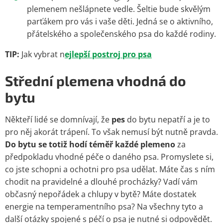
plemenem nešlápnete vedle. Šeltie bude skvělým
parťákem pro vás i vaše děti. Jedná se o aktivního,
přátelského a společenského psa do každé rodiny.
TIP:
Jak vybrat n
ejlepší postroj pro psa
Střední plemena vhodná do
bytu
Někteří lidé se domnívají, že
pes
do bytu nepatří a je to
pro něj akorát trápení. To však nemusí být nutně pravda.
Do bytu se totiž hodí téměř každé plemeno
za
předpokladu vhodné péče o daného psa. Promyslete si,
co jste schopni a ochotni pro psa udělat. Máte čas s ním
chodit na pravidelné a dlouhé procházky? Vadí vám
občasný nepořádek a chlupy v bytě? Máte dostatek
energie na temperamentního psa? Na všechny tyto a
další otázky spojené s péčí o psa je nutné si odpovědět.