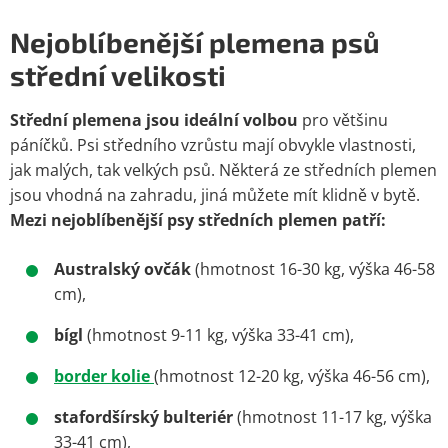
Nejoblíbenější plemena psů
střední velikosti
Střední plemena jsou ideální volbou
pro většinu
páníčků. Psi středního vzrůstu mají obvykle vlastnosti,
jak malých, tak velkých psů. Některá ze středních plemen
jsou vhodná na zahradu, jiná můžete mít klidně v bytě.
Mezi nejoblíbenější psy středních plemen patří:
Australský ovčák
(hmotnost 16-30 kg, výška 46-58
cm),
bígl
(hmotnost 9-11 kg, výška 33-41 cm),
border kolie
(hmotnost 12-20 kg, výška 46-56 cm),
stafordšírský bulteriér
(hmotnost 11-17 kg, výška
33-41 cm),