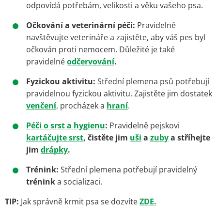
odpovídá potřebám, velikosti a věku vašeho psa.
Očkování a veterinární péči:
Pravidelně
navštěvujte veterináře a zajistěte, aby váš pes byl
očkován proti nemocem. Důležité je také
pravidelné
odčervování
.
Fyzickou aktivitu:
Střední plemena psů potřebují
pravidelnou fyzickou aktivitu. Zajistěte jim dostatek
venčení
, procházek a
hraní
.
Péči o srst a hygienu
:
Pravidelně pejskovi
kartáčujte srst
, čistěte jim
uši
a
zuby
a stříhejte
jim
drápky
.
Trénink:
Střední plemena potřebují pravidelný
trénink
a socializaci.
TIP:
Jak správně krmit psa se dozvíte
ZDE.