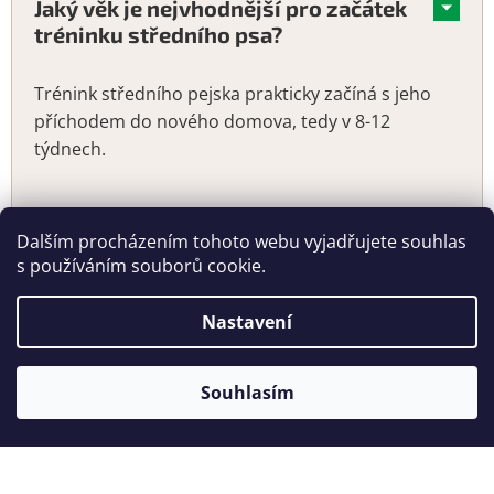
Jaký věk je nejvhodnější pro začátek
tréninku středního psa?
Trénink středního pejska prakticky začíná s jeho
příchodem do nového domova, tedy v 8-12
týdnech.
Dalším procházením tohoto webu vyjadřujete souhlas
s používáním souborů cookie.
Nastavení
Z
Vytvořil Shoptet
á
p
Souhlasím
a
Copyright 2026
SUPER-GRANULE.CZ | Jsme tu pro ty, kteří
t
vás milují...
. Všechna práva vyhrazena.
í