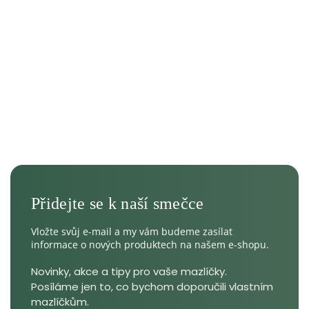
Vložte svůj e-mail a my vám budeme zasílat
informace o nových produktech na našem e-shopu.