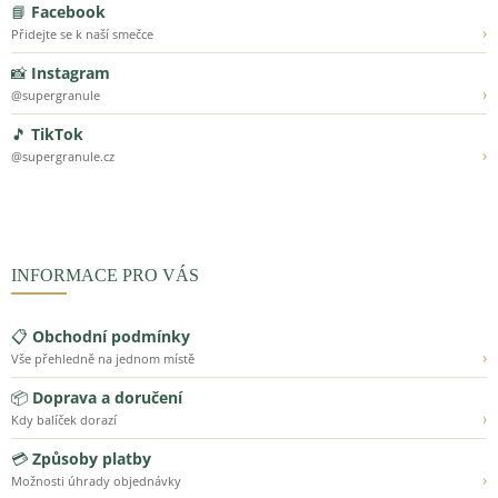
📘
Facebook
›
Přidejte se k naší smečce
📸
Instagram
›
@supergranule
🎵
TikTok
›
@supergranule.cz
INFORMACE PRO VÁS
📋
Obchodní podmínky
›
Vše přehledně na jednom místě
📦
Doprava a doručení
›
Kdy balíček dorazí
💳
Způsoby platby
›
Možnosti úhrady objednávky