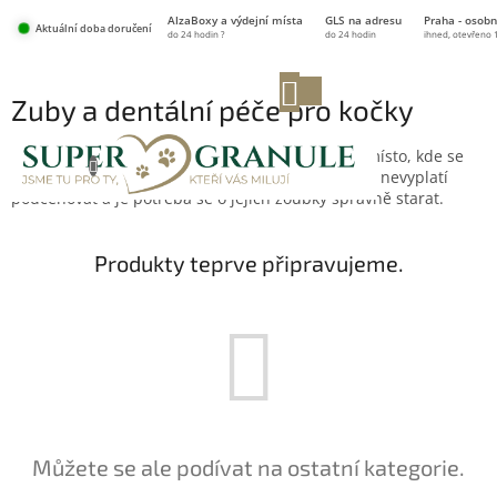
Přejít
AlzaBoxy a výdejní místa
GLS na adresu
Praha - osobn
na
Aktuální doba doručení
do 24 hodin ?
do 24 hodin
ihned, otevřeno 
obsah
NÁKUPNÍ
Zuby a dentální péče pro kočky
KOŠÍK
Zoubky jsou u koček, stejně jako u pejsků a lidí, místo, kde se
nejčastěji tvoří záněty. Dentální hygienu koček se nevyplatí
podceňovat a je potřeba se o jejich zoubky správně starat.
Produkty teprve připravujeme.
Můžete se ale podívat na ostatní kategorie.