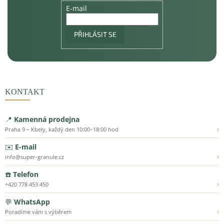
E-mail
PŘIHLÁSIT SE
KONTAKT
📍
Kamenná prodejna
›
Praha 9 – Kbely, každý den 10:00–18:00 hod
✉️
E-mail
›
info@super-granule.cz
☎️
Telefon
›
+420 778 453 450
💬
WhatsApp
›
Poradíme vám s výběrem