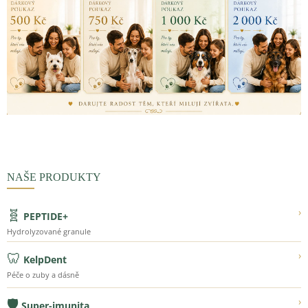
NAŠE PRODUKTY
🧬
›
PEPTIDE+
Hydrolyzované granule
🦷
›
KelpDent
Péče o zuby a dásně
🛡️
›
Super-imunita