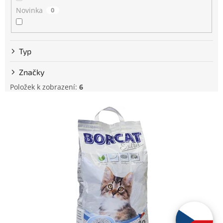
u
Novinka
0
k
t
ů
Typ
Značky
Položek k zobrazení:
6
V
ý
p
i
s
p
r
o
d
u
k