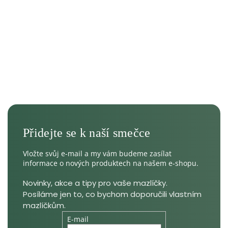
Vložte svůj e-mail a my vám budeme zasílat
informace o nových produktech na našem e-shopu.
E-mail