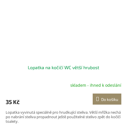
Lopatka na kočičí WC větší hrubost
skladem - ihned k odeslání
Do košíku
35 Kč
Lopatka vyvinutá speciálně pro hrudkující steliva. Větší mřížka nechá
po nabrání steliva propadnout ještě použitelné stelivo zpět do kočičí
toalety.