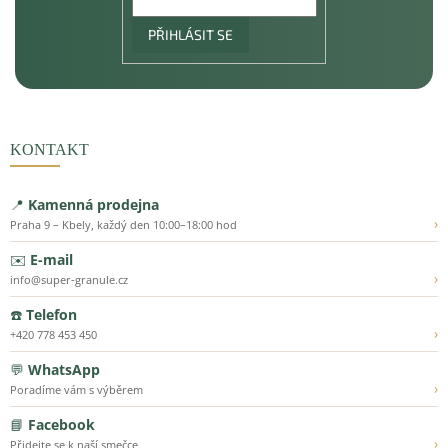
PŘIHLÁSIT SE
KONTAKT
📍
Kamenná prodejna
›
Praha 9 – Kbely, každý den 10:00–18:00 hod
✉️
E-mail
›
info@super-granule.cz
☎️
Telefon
›
+420 778 453 450
💬
WhatsApp
›
Poradíme vám s výběrem
📘
Facebook
›
Přidejte se k naší smečce