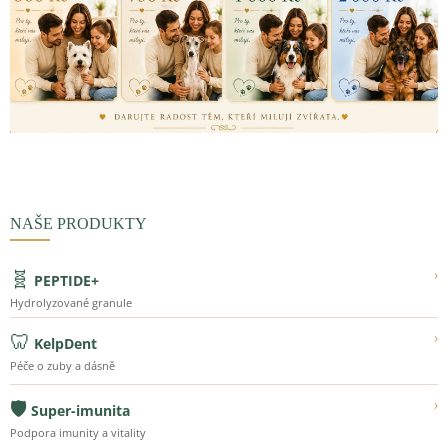
NAŠE PRODUKTY
🧬
›
PEPTIDE+
Hydrolyzované granule
🦷
›
KelpDent
Péče o zuby a dásně
🛡️
›
Super-imunita
Podpora imunity a vitality