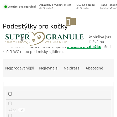
Přejít
AlzaBoxy a výdejní místa
GLS na adresu
Praha - osobn
na
Aktuální doba doručení
do 24 hodin ?
do 24 hodin
ihned, otevřeno 
obsah
NÁKUPNÍ
Podestýlky pro kočky
KOŠÍK
Nabízíme
kvalitní podestýlky
pro vaši kočku. Naše steliva jsou
na přírodní recyklovatelné bázi a ultra absorpční.
Svému
kočičímu mazlíčkovi můžete dopřát i
krásnou předložku
před
kočičí WC nebo pod misky s jídlem.
Ř
a
Nejprodávanější
Nejlevnější
Nejdražší
Abecedně
z
e
n
í
p
r
o
Akce
0
d