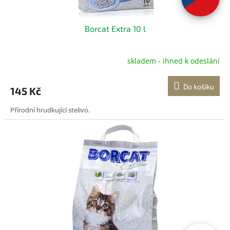
t
ů
Borcat Extra 10 l
skladem - ihned k odeslání
Do košíku
145 Kč
Přírodní hrudkující stelivo.