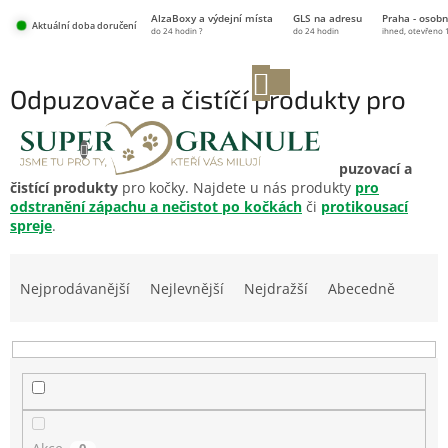
Přejít
AlzaBoxy a výdejní místa
GLS na adresu
Praha - osobn
na
Aktuální doba doručení
do 24 hodin ?
do 24 hodin
ihned, otevřeno 
obsah
NÁKUPNÍ
Odpuzovače a čistíčí produkty pro
KOŠÍK
kočky
Nabízíme
ekologické a zdravotně nezávadné odpuzovací a
čistící produkty
pro kočky. Najdete u nás produkty
pro
odstranění zápachu a nečistot po kočkách
či
protikousací
spreje
.
Ř
a
Nejprodávanější
Nejlevnější
Nejdražší
Abecedně
z
e
n
í
p
r
o