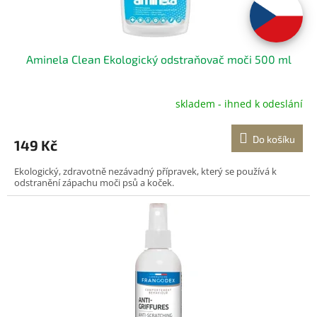
k
t
ů
Aminela Clean Ekologický odstraňovač moči 500 ml
skladem - ihned k odeslání
Do košíku
149 Kč
Ekologický, zdravotně nezávadný přípravek, který se používá k
odstranění zápachu moči psů a koček.