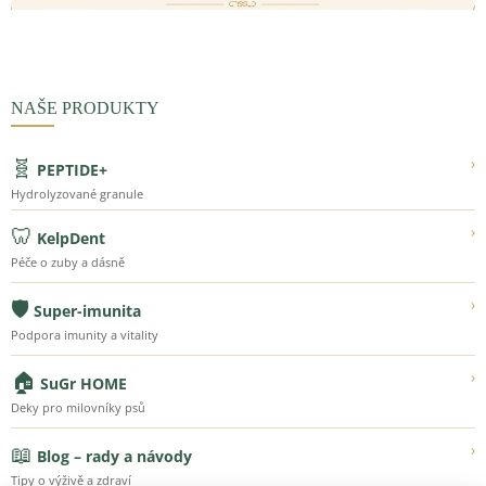
NAŠE PRODUKTY
🧬
›
PEPTIDE+
Hydrolyzované granule
🦷
›
KelpDent
Péče o zuby a dásně
🛡️
›
Super-imunita
Podpora imunity a vitality
🏠
›
SuGr HOME
Deky pro milovníky psů
📖
›
Blog – rady a návody
Tipy o výživě a zdraví