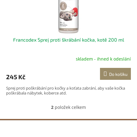
Francodex Sprej proti škrábání kočka, kotě 200 ml
skladem - ihned k odeslání
Do košíku
245 Kč
Sprej proti poškrábání pro kočky a koťata zabrání, aby vaše kočka
poškrábala nábytek, koberce atd.
2
položek celkem
O
v
l
Z
á
á
d
p