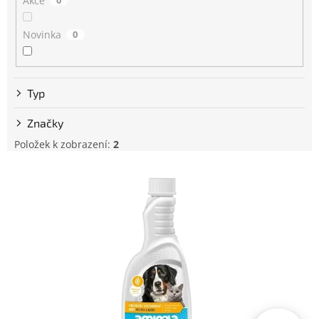
Akce
0
d
u
Novinka
0
k
t
ů
Typ
Značky
Položek k zobrazení:
2
V
ý
p
i
s
p
r
o
d
u