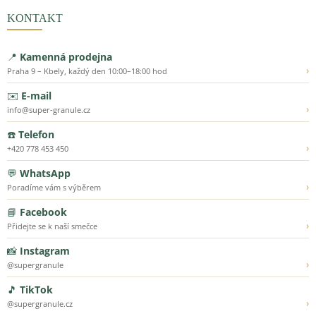
KONTAKT
📍
Kamenná prodejna
›
Praha 9 – Kbely, každý den 10:00–18:00 hod
✉️
E-mail
›
info@super-granule.cz
☎️
Telefon
›
+420 778 453 450
💬
WhatsApp
›
Poradíme vám s výběrem
📘
Facebook
›
Přidejte se k naší smečce
📸
Instagram
›
@supergranule
🎵
TikTok
›
@supergranule.cz