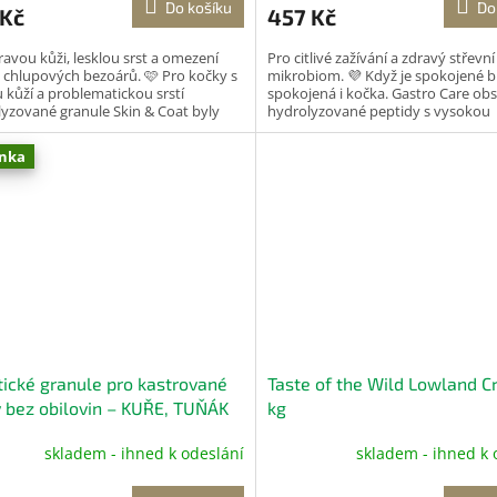
Do košíku
Do
 Kč
457 Kč
ravou kůži, lesklou srst a omezení
Pro citlivé zažívání a zdravý střevní
 chlupových bezoárů. 🩷 Pro kočky s
mikrobiom. 💜 Když je spokojené bř
ou kůží a problematickou srstí
spokojená i kočka. Gastro Care ob
yzované granule Skin & Coat byly
hydrolyzované peptidy s vysokou
y pro...
biologickou dostupností...
nka
tické granule pro kastrované
Taste of the Wild Lowland C
 bez obilovin – KUŘE, TUŇÁK
kg
OS 1,5 kg
skladem - ihned k odeslání
skladem - ihned k 