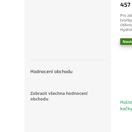
457
Pro zd
tvorby
citliv
Hydrol
vyvinut
Novi
Hodnocení obchodu
Zobrazit všechna hodnocení
obchodu
Holis
kočky
& LOS