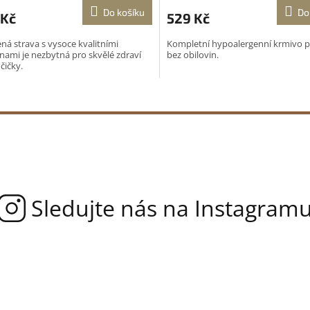
Do košíku
Do
 Kč
529 Kč
ná strava s vysoce kvalitními
Kompletní hypoalergenní krmivo p
inami je nezbytná pro skvělé zdraví
bez obilovin.
čičky.
O
v
l
á
d
a
c
í
p
r
v
k
y
v
ý
p
i