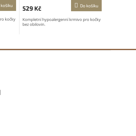
 košíku
Do košíku
529 Kč
ro kočky
Kompletní hypoalergenní krmivo pro kočky
bez obilovin.