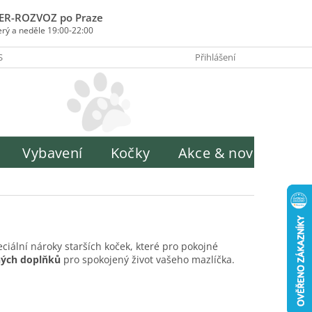
ER-ROZVOZ po Praze
erý a neděle 19:00-22:00
SOBY PLATBY
INFORMACE O ZPRACOVÁNÍ OSOBNÍCH ÚDAJŮ
Přihlášení
H
Vybavení
Kočky
Akce & novinky
ciální nároky starších koček, které pro pokojné
ných doplňků
pro spokojený život vašeho mazlíčka.