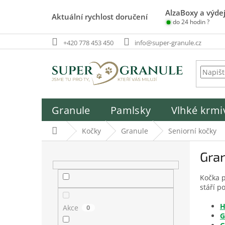
Přejít
AlzaBoxy a výdej
na
Aktuální rychlost doručení
do 24 hodin ?
obsah
+420 778 453 450
info@super-granule.cz
Granule
Pamlsky
Vlhké krmi
Domů
Kočky
Granule
Seniorní kočky
P
Gran
o
s
Kočka p
t
stáří p
r
a
H
Akce
0
n
G
n