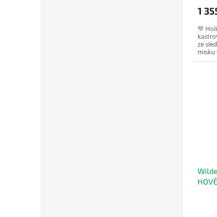
1 35
💚 Holi
kastro
ze sle
misku 
ryb, je
Wilde
HOVĚZ