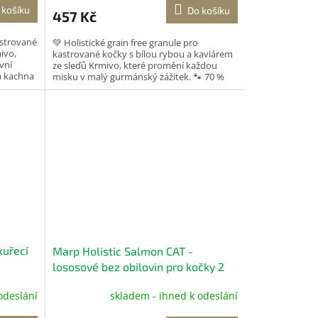
 košíku
Do košíku
457 Kč
astrované
💚 Holistické grain free granule pro
ivo,
kastrované kočky s bílou rybou a kaviárem
vní
ze sleďů Krmivo, které promění každou
á kachna
misku v malý gurmánský zážitek. 🐾 70 %
ryb, jemná bílá ryba...
kuřecí
Marp Holistic Salmon CAT -
lososové bez obilovin pro kočky 2
kg
odeslání
skladem - ihned k odeslání