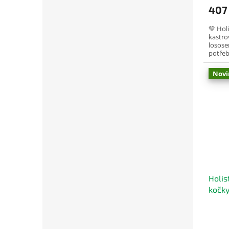
407
💚 Holi
kastro
losose
potřeb
lahodné
Novi
Holis
kočky
KAVIÁ