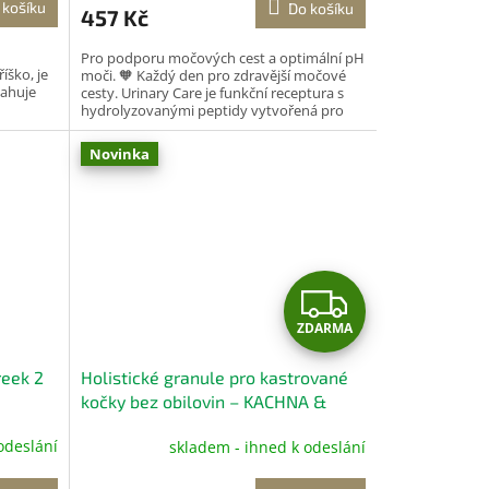
 košíku
Do košíku
457 Kč
Pro podporu močových cest a optimální pH
íško, je
moči. 🧡 Každý den pro zdravější močové
sahuje
cesty. Urinary Care je funkční receptura s
hydrolyzovanými peptidy vytvořená pro
podporu zdraví...
Novinka
Z
ZDARMA
D
reek 2
Holistické granule pro kastrované
A
kočky bez obilovin – KACHNA &
SARDINKA 5 kg
R
odeslání
skladem - ihned k odeslání
M