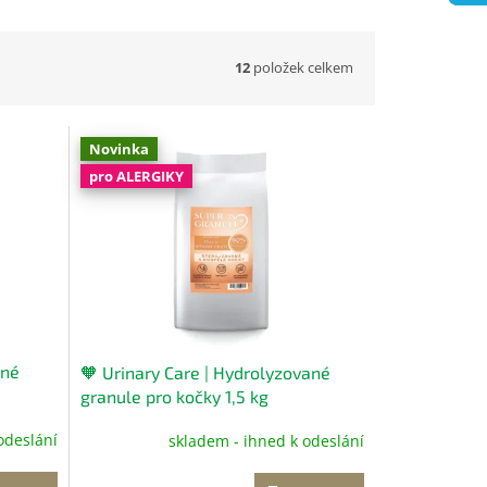
12
položek celkem
Novinka
pro ALERGIKY
ané
🧡 Urinary Care | Hydrolyzované
granule pro kočky 1,5 kg
é
Hydrolyzované kompletní krmivo
odeslání
skladem - ihned k odeslání
pro kočky