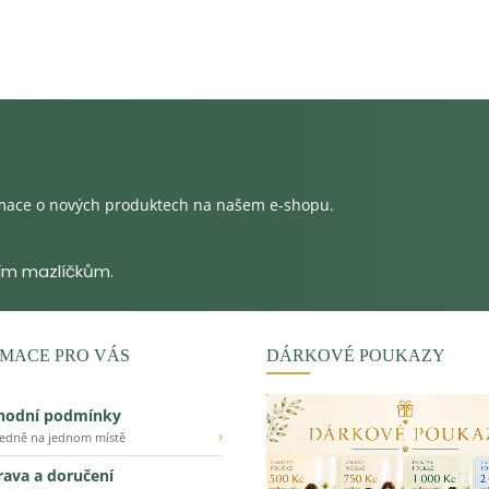
s
u
rmace o nových produktech na našem e-shopu.
MACE PRO VÁS
DÁRKOVÉ POUKAZY
hodní podmínky
›
ledně na jednom místě
ava a doručení