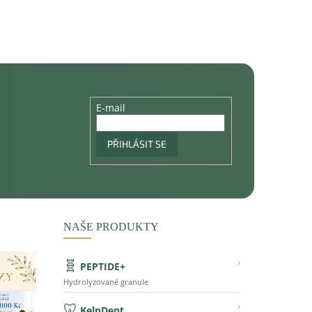
E-mail
PŘIHLÁSIT SE
NAŠE PRODUKTY
🧬
›
PEPTIDE+
Hydrolyzované granule
🦷
›
KelpDent