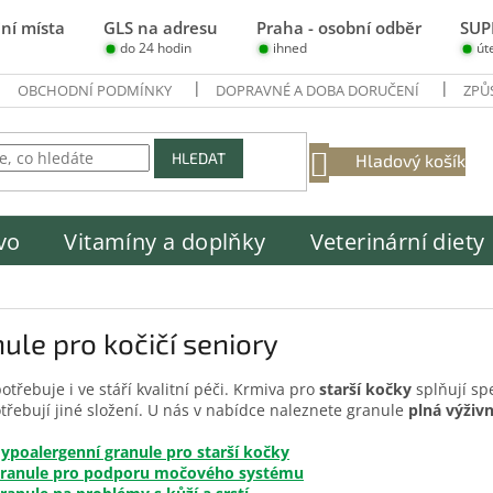
ní místa
GLS na adresu
Praha - osobní odběr
SUP
do 24 hodin
ihned
út
OBCHODNÍ PODMÍNKY
DOPRAVNÉ A DOBA DORUČENÍ
ZPŮ
NÁKUPNÍ
HLEDAT
Hladový košík
KOŠÍK
vo
Vitamíny a doplňky
Veterinární diety
ule pro kočičí seniory
otřebuje i ve stáří kvalitní péči. Krmiva pro
starší kočky
splňují spe
otřebují jiné složení. U nás v nabídce naleznete granule
plná výživ
ypoalergenní granule pro starší kočky
ranule pro podporu močového systému