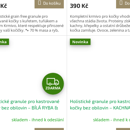
Do košíku
Do
 Kč
390 Kč
stické grain free granule pro
Kompletní krmivo pro kočky vhod
vané kočky s kuřetem, tuňákem a
všechna stádia života. Proteiny zís
m Krmivo, které respektuje přirozené
kachny, křepelky a ostatní drůbeže
y vaší kočičky. 🐾 70 % masa a ryb,
kočka zamiluje. Ovoce, zelenina a 
 kuře,...
taurin pro...
nka
Novinka
Z
ZDARMA
D
tické granule pro kastrované
Holistické granule pro kast
A
 bez obilovin – BÍLÁ RYBA &
kočky bez obilovin – KACHN
R ZE SLEĎŮ 5 kg
SARDINKA 1,5 kg
R
skladem - ihned k odeslání
skladem - ihned k 