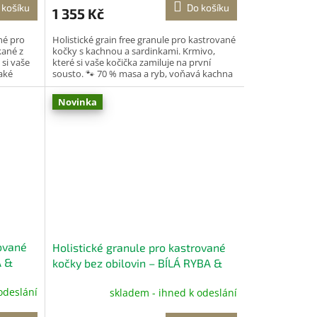
 košíku
Do košíku
1 355 Kč
A
né pro
Holistické grain free granule pro kastrované
kané z
kočky s kachnou a sardinkami. Krmivo,
 si vaše
které si vaše kočička zamiluje na první
také
sousto. 🐾 70 % masa a ryb, voňavá kachna
a chutné...
Novinka
rované
Holistické granule pro kastrované
A &
kočky bez obilovin – BÍLÁ RYBA &
KAVIÁR ZE SLEĎŮ 1,5 kg
odeslání
skladem - ihned k odeslání