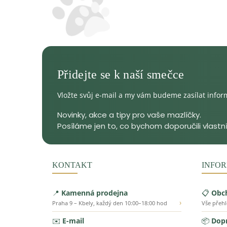
Vložte svůj e-mail a my vám budeme zasílat info
KONTAKT
INFOR
📍
Kamenná prodejna
📋
Obc
›
Praha 9 – Kbely, každý den 10:00–18:00 hod
Vše přeh
✉️
E-mail
📦
Dopr