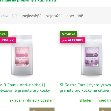
ranule na problémy s kůží a srstí
odávanější
Nejlevnější
Nejdražší
Abecedně
nka
Novinka
ALERGIKY
pro ALERGIKY
in & Coat + Anti-Hairball |
💜 Gastro Care | Hydrolyzov
lyzované granule pro kočky
granule pro kočky na citlivé
g
Hydrolyzované kompletní
zažívání 1,5 kg
Hydrolyzovan
skladem - ihned k odeslání
skladem - ihned k 
o pro kočky
kompletní krmivo pro kočky