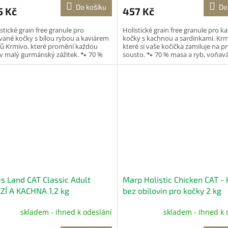
M
Do košíku
Do
5 Kč
457 Kč
A
stické grain free granule pro
Holistické grain free granule pro k
vané kočky s bílou rybou a kaviárem
kočky s kachnou a sardinkami. Krm
ďů Krmivo, které promění každou
které si vaše kočička zamiluje na pr
v malý gurmánský zážitek. 🐾 70 %
sousto. 🐾 70 % masa a ryb, voňav
mná bílá ryba...
a chutné...
s Land CAT Classic Adult
Marp Holistic Chicken CAT - 
Í A KACHNA 1,2 kg
bez obilovin pro kočky 2 kg
skladem - ihned k odeslání
skladem - ihned k 