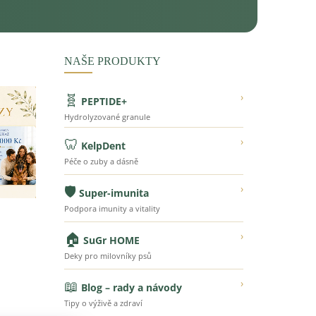
NAŠE PRODUKTY
🧬
›
PEPTIDE+
Hydrolyzované granule
🦷
›
KelpDent
Péče o zuby a dásně
🛡️
›
Super-imunita
Podpora imunity a vitality
🏠
›
SuGr HOME
Deky pro milovníky psů
📖
›
Blog – rady a návody
Tipy o výživě a zdraví