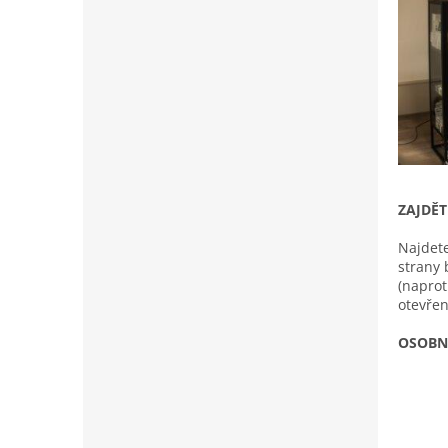
í
p
a
n
e
l
ZAJDĚT
Najdet
strany 
(naprot
otevře
OSOBN