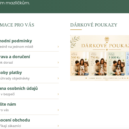
MACE PRO VÁS
DÁRKOVÉ POUKAZY
hodní podmínky
›
ledně na jednom místě
ava a doručení
›
ek dorazí
oby platby
›
 úhrady objednávky
ana osobních údajů
›
 v bezpečí
šte nám
›
ro vás
ocení obchodu
›
íkají zákazníci