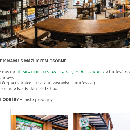
E K NÁM I S MAZLÍČKEM OSOBNĚ
e nás na
ul. MLADOBOLESLAVSKÁ 347, Praha 9 - KBELY
v budově nov
budovy.
i čerpací stanice OMV, aut. zastávka Huntířovská)
no máme každý den 10-18 hod
Í ODBĚRY
v místě prodejny