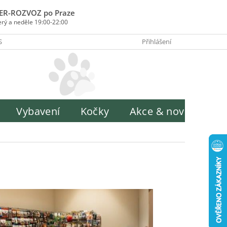
ER-ROZVOZ po Praze
erý a neděle 19:00-22:00
SOBY PLATBY
INFORMACE O ZPRACOVÁNÍ OSOBNÍCH ÚDAJŮ
Přihlášení
H
Vybavení
Kočky
Akce & novinky