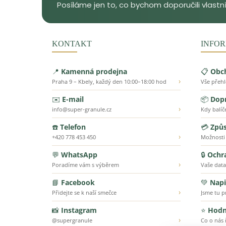
KONTAKT
INFOR
📍
Kamenná prodejna
📋
Obc
›
Praha 9 – Kbely, každý den 10:00–18:00 hod
Vše přeh
✉️
E-mail
📦
Dopr
›
info@super-granule.cz
Kdy balíč
☎️
Telefon
💳
Způs
›
+420 778 453 450
Možnosti
💬
WhatsApp
🔒
Ochr
›
Poradíme vám s výběrem
Vaše data
📘
Facebook
💚
Napi
›
Přidejte se k naší smečce
Jsme tu p
📸
Instagram
⭐
Hodn
›
@supergranule
Co o nás ř