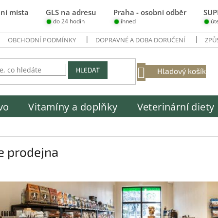
ní místa
GLS na adresu
Praha - osobní odběr
SUP
do 24 hodin
ihned
út
OBCHODNÍ PODMÍNKY
DOPRAVNÉ A DOBA DORUČENÍ
ZPŮ
NÁKUPNÍ
HLEDAT
Hladový košík
KOŠÍK
vo
Vitamíny a doplňky
Veterinární diety
e prodejna