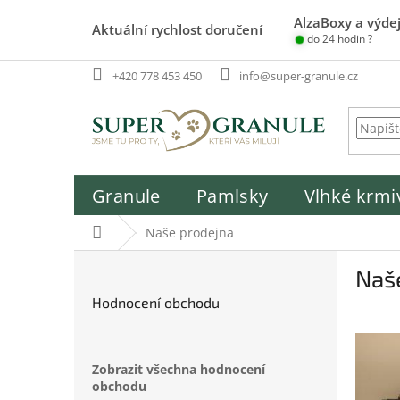
Přejít
AlzaBoxy a výdej
na
Aktuální rychlost doručení
do 24 hodin ?
obsah
+420 778 453 450
info@super-granule.cz
Granule
Pamlsky
Vlhké krmi
Domů
Naše prodejna
P
Naš
o
s
Hodnocení obchodu
t
r
a
Zobrazit všechna hodnocení
n
obchodu
n