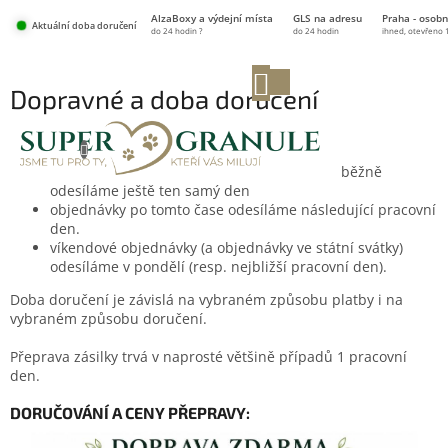
Přejít
AlzaBoxy a výdejní místa
GLS na adresu
Praha - osobn
na
Aktuální doba doručení
do 24 hodin ?
do 24 hodin
ihned, otevřeno 
obsah
NÁKUPNÍ
Dopravné a doba doručení
KOŠÍK
KDY MOHU BALÍČEK OČEKÁVAT?
objednávky přijaté v pracovní dny do 13:30 běžně
odesíláme ještě ten samý den
objednávky po tomto čase odesíláme následující pracovní
den.
víkendové objednávky (a objednávky ve státní svátky)
odesíláme v pondělí (resp. nejbližší pracovní den).
Doba doručení je závislá na vybraném způsobu platby i na
vybraném způsobu doručení.
Přeprava zásilky trvá v naprosté většině případů 1 pracovní
den.
DORUČOVÁNÍ A CENY PŘEPRAVY: