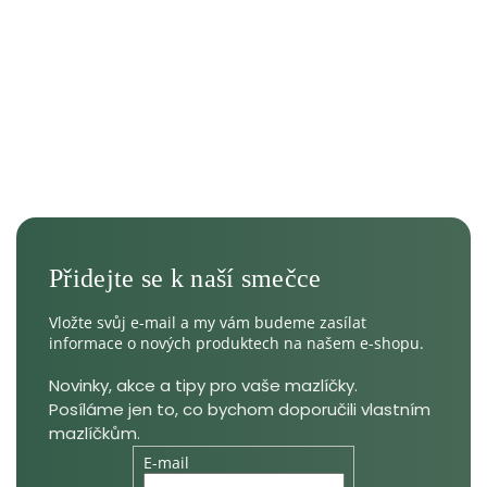
Vložte svůj e-mail a my vám budeme zasílat
informace o nových produktech na našem e-shopu.
E-mail