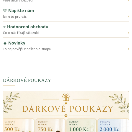
Vaše data v bezpečí
💚
Napište nám
›
Jsme tu pro vás
⭐
Hodnocení obchodu
›
Co o nás říkají zákazníci
🔥
Novinky
›
To nejnovější z našeho e-shopu
DÁRKOVÉ POUKAZY