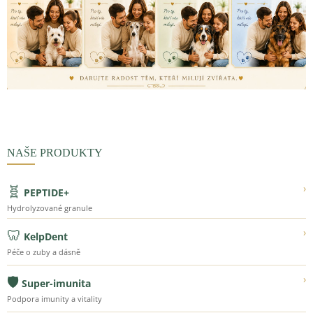
NAŠE PRODUKTY
🧬
›
PEPTIDE+
Hydrolyzované granule
🦷
›
KelpDent
Péče o zuby a dásně
🛡️
›
Super-imunita
Podpora imunity a vitality