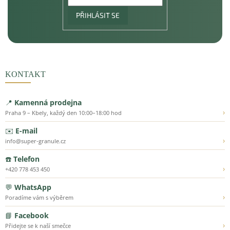
PŘIHLÁSIT SE
KONTAKT
📍
Kamenná prodejna
›
Praha 9 – Kbely, každý den 10:00–18:00 hod
✉️
E-mail
›
info@super-granule.cz
☎️
Telefon
›
+420 778 453 450
💬
WhatsApp
›
Poradíme vám s výběrem
📘
Facebook
›
Přidejte se k naší smečce