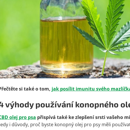
Přečtěte si také o tom,
jak posílit imunitu svého mazlíčk
4 výhody používání konopného ole
CBD olej pro psa
přispívá také ke zlepšení srsti vašeho m
tedy i důvody, proč byste konopný olej pro psy měli používat