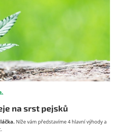
a.
je na srst pejsků
iláčka.
Níže vám představíme 4 hlavní výhody a
.