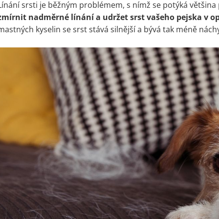
Línání srsti je běžným problémem, s nímž se potýká většina
zmírnit nadměrné línání a udržet srst vašeho pejska v o
mastných kyselin se srst stává silnější a bývá tak méně nách