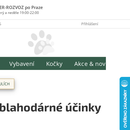
ER-ROZVOZ po Praze
erý a neděle 19:00-22:00
SOBY PLATBY
INFORMACE O ZPRACOVÁNÍ OSOBNÍCH ÚDAJŮ
Přihlášení
H
Vybavení
Kočky
Akce & novinky
ULÍCH
 blahodárné účinky