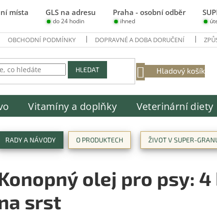
ní místa
GLS na adresu
Praha - osobní odběr
SUP
do 24 hodin
ihned
út
OBCHODNÍ PODMÍNKY
DOPRAVNÉ A DOBA DORUČENÍ
ZPŮ
NÁKUPNÍ
HLEDAT
Hladový košík
KOŠÍK
vo
Vitamíny a doplňky
Veterinární diety
RADY A NÁVODY
O PRODUKTECH
ŽIVOT V SUPER-GRAN
Konopný olej pro psy: 4
na srst