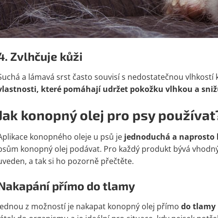
4. Zvlhčuje kůži
Suchá a lámavá srst často souvisí s nedostatečnou vlhkostí 
vlastnosti, které pomáhají udržet pokožku vlhkou a snižu
Jak konopný olej pro psy používat
Aplikace konopného oleje u psů je
jednoduchá a naprosto 
psům konopný olej podávat. Pro každý produkt bývá vhodný 
uveden, a tak si ho pozorně přečtěte.
Nakapání přímo do tlamy
Jednou z možností je nakapat konopný olej přímo
do tlamy 