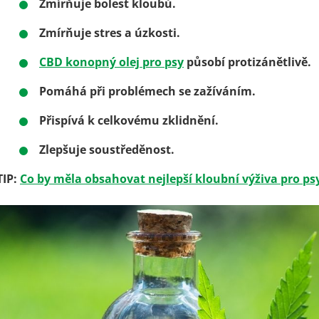
Zmírňuje bolest kloubů.
Zmírňuje stres a úzkosti.
CBD konopný olej pro psy
působí protizánětlivě.
Pomáhá při problémech se zažíváním.
Přispívá k celkovému zklidnění.
Zlepšuje soustředěnost.
TIP:
Co by měla obsahovat nejlepší kloubní výživa pro ps