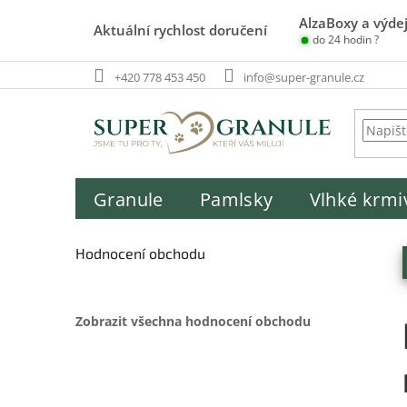
Přejít
AlzaBoxy a výdej
na
Aktuální rychlost doručení
do 24 hodin ?
obsah
+420 778 453 450
info@super-granule.cz
Granule
Pamlsky
Vlhké krmi
P
o
Hodnocení obchodu
s
t
r
Zobrazit všechna hodnocení obchodu
a
n
n
í