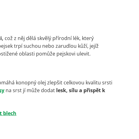
i,
což z něj dělá skvělý přírodní lék, který
jsek trpí suchou nebo zarudlou kůží, jejíž
ostižené oblasti pomůže pejskovi ulevit.
apomáhá
konopný olej zlepšit celkovou kvalitu srsti
sy
na srst jí může dodat
lesk, sílu a přispět k
t blech