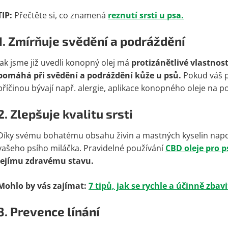
TIP:
Přečtěte si, co znamená
reznutí srsti u psa.
1. Zmírňuje svědění a podráždění
Jak jsme již uvedli konopný olej má
protizánětlivé vlastnost
pomáhá při svědění a podráždění kůže u psů.
Pokud váš pe
příčinou bývají např. alergie, aplikace konopného oleje na p
2. Zlepšuje kvalitu srsti
Díky svému bohatému obsahu živin a mastných kyselin n
vašeho psího miláčka. Pravidelné používání
CBD oleje pro p
jejímu zdravému stavu.
Mohlo by vás zajímat:
7 tipů, jak se rychle a účinně zbavi
3. Prevence línání