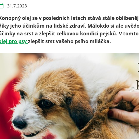
31.7.2023
Konopný olej se v posledních letech stává stále oblíben
díky
jeho účinkům na lidské zdraví. Málokdo si ale uvěd
účinky na srst a zlepšit celkovou kondici pejsků.
V tomto
olej pro psy
zlepšit srst vašeho psího miláčka.