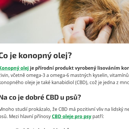
Co je konopný olej?
Konopný olej
je přírodní produkt vyrobený lisováním k
živin, včetně omega-3 a omega-6 mastných kyselin, vitamínů
konopného oleje je také kanabidiol (CBD), což je jedna z mnoh
Na co je dobré CBD u psů?
Mnoho studií prokázalo, že CBD má pozitivní vliv na lidský ner
psů. Mezi hlavní přínosy
CBD oleje pro psy
patří: