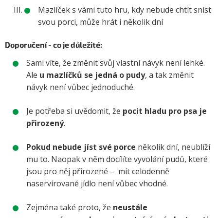
Mazlíček s vámi tuto hru, kdy nebude chtít sníst
svou porci, může hrát i několik dní
Doporučení - co je důležité:
Sami víte, že změnit svůj vlastní návyk není lehké.
Ale
u mazlíčků se jedná o pudy
, a tak změnit
návyk není vůbec jednoduché.
Je potřeba si uvědomit, že
pocit hladu pro psa je
přirozený
.
Pokud nebude jíst své porce
několik dní, neublíží
mu to. Naopak v něm docílíte vyvolání pudů, které
jsou pro něj přirozené – mít celodenně
naservírované jídlo není vůbec vhodné.
Zejména také proto, že
neustále