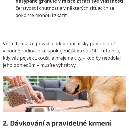
nasypané granule v misce ztrácí své vlastnosti
,
čerstvost i chutnost a v některých situacích se
dokonce mohou i zkazit.
Věřte tomu, že pravidlo odebírání misky pomohlo už
v hodně rodinách ke spokojenějšímu soužití. Tuto hru,
kdy vás pejsek zkouší, a hraje na city – kdo by neodolal
jeho pohledům – musíte vyhrát vy!
2. Dávkování a pravidelné krmení