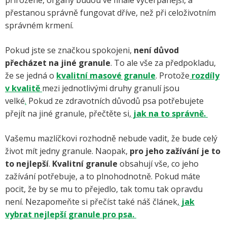
přirozené, orgány budou ve finále vyčerpanější, a
přestanou správně fungovat dříve, než při celoživotním
správném krmení.
Pokud jste se značkou spokojeni,
není důvod
přecházet na jiné granule
. To ale vše za předpokladu,
že se jedná o
kvalitní masové granule
. Protože
rozdíly
v kvalitě
mezi jednotlivými druhy granulí jsou
velké
.
Pokud ze zdravotních důvodů psa potřebujete
přejít na jiné granule, přečtěte si,
jak na to správně.
Vašemu mazlíčkovi rozhodně nebude vadit, že bude celý
život mít jedny granule. Naopak,
pro jeho zažívání je to
to nejlepší
.
Kvalitní granule
obsahují vše, co jeho
zažívání potřebuje, a to plnohodnotně. Pokud máte
pocit, že by se mu to přejedlo, tak tomu tak opravdu
není. Nezapomeňte si přečíst také náš článek,
jak
vybrat nejlepší granule pro psa.