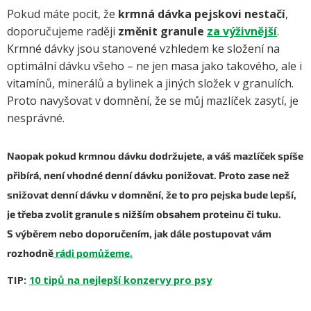
Pokud máte pocit, že
krmná dávka pejskovi nestačí
,
doporučujeme raději
změnit granule
za výživnější
.
Krmné dávky jsou stanovené vzhledem ke složení na
optimální dávku všeho – ne jen masa jako takového, ale i
vitamínů, minerálů a bylinek a jiných složek v granulích.
Proto navyšovat v domnění, že se můj mazlíček zasytí, je
nesprávné.
Naopak pokud krmnou dávku dodržujete, a
váš mazlíček spíše
přibírá,
není vhodné denní dávku ponižovat. Proto zase než
snižovat denní dávku v domnění, že to pro pejska bude lepší,
je třeba zvolit granule s nižším obsahem proteinu či tuku.
S výběrem nebo doporučením, jak dále postupovat vám
rozhodně
rádi pomůžeme
.
TIP:
10 tipů na nejlepší konzervy pro psy