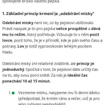
spokojené bříško vašeho pejska.
1. Základní princip krmení je „odebírání misky“
Odebírání misky
není nic, co by pejskovi ubližovalo.
Právě naopak je to pro pejska
velice prospěšné
a
dává
mu to režim
, který potřebuje. Vzbuzuje to v něm
pocit
lovce
, pocit toho, že je v přírodě, kde je pán svého času a
potravy.
Lov
je totiž vyprovokován lehkým pocitem
hladu.
Odebírání misky zní relativně zvláštně, ale
princip je
jednoduchý
. Spočívá v tom, že pejskovi dáte určitý čas
na to, aby svou porci snědl. Za nás je
ideální čas
ponechání 10 až 15 minut.
Vezmeme misku, nasypeme mu ½ denní dávku
(předpoklad, že krmím ráno a večer, což je pro
jeho zažívání nejvhodnější).