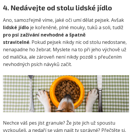
4. Nedávejte od stolu lidské jídlo
Ano, samozřejmě víme, jaké oči umí dělat pejsek. Avšak
lidské jídlo
je kořeněné, plné mouky, tuků a soli, tudíž
pro psí zažívání nevhodné a špatně
stravitelné
. Pokud pejsek nikdy nic od stolu nedostane,
nenapadne ho žebrat. Myslete na to při jeho výchově už
od malička, ale zároveň není nikdy pozdě s přeučením
nevhodných psích návyků začít.
Nechce váš pes jíst granule? Že jste jich už spoustu
vyzkoušeli, a nedaří se vám najít ty správné? Přečtěte si,