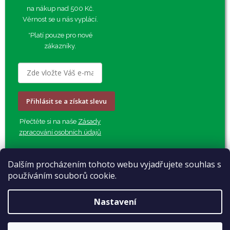
na nákup nad 500 Kč.
Věrnost se u nás vyplácí.
*Platí pouze pro nové
zákazníky.
Přihlásit se a získat slevu
Přečtěte si na naše
Zásady
zpracování osobních údajů
Dalším procházením tohoto webu vyjadřujete souhlas s
používáním souborů cookie.
Nastavení
Z
Vytvořil Shoptet
á