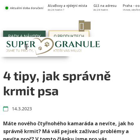
Přejít
AlzaBoxy a výdejní místa
GLS na adresu
Praha - o
na
Aktuální doba doručení
do 24 hodin ?
do 24 hodin
ihned, otevře
obsah
NÁKUPNÍ
KOŠÍK
RADY A NÁVODY
O PRODUKTECH
ŽIVOT V SUPER-GRANULÍCH
4 tipy, jak správně
krmit psa
14.3.2023
Máte nového čtyřnohého kamaráda a nevíte, jak ho
správně krmit? Má váš pejsek zažívací problémy a
nevíte proč? V tomto článku jsme pro vás