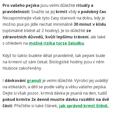
Pro vašeho pejska
jsou velmi důležité
rituály a
pravidelnosti
. Snažte se jej
krmit
vždy
v podobný čas
.
Nezapomínejte však tyto časy stanovit na dobu, kdy je
možno psa po jídle nechat minimálně
30 minut v klidu
(optimálně klidně až 2 hodiny). Je to důležité
ze
zdravotních důvodů, kvůli lepšímu trávení
, ale také
s ohledem na
možná rizika torze žaludku
.
Když to takto budete dělat pravidelně, tak pejsek bude
na krmení už sám čekat. Biologické hodiny jsou v něm
hluboce zakořeněny.
I
dávkování
granulí
je velmi důležité. Výrobci jej uvádějí
na etiketách, a dělí se podle váhy a věku vašeho pejska.
Dejte si však pozor, krmná dávka je psaná na den, tudíž
pokud krmíte 2x denně musíte dávku rozdělit na dvě
části
. Přečtěte si také článek,
jak správně krmit štěně.