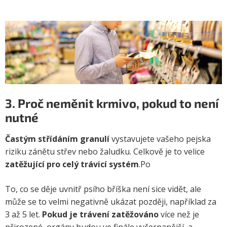
3. Proč neměnit krmivo, pokud to není
nutné
Častým střídáním granulí
vystavujete vašeho pejska
riziku zánětu střev nebo žaludku. Celkově je to velice
zatěžující pro celý trávicí systém
.Po
To, co se děje uvnitř psího bříška není sice vidět, ale
může se to velmi negativně ukázat později, například za
3 až 5 let.
Pokud je trávení zatěžováno
více než je