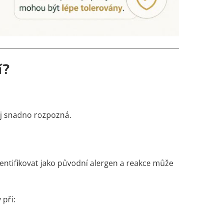
í?
ej snadno rozpozná.
entifikovat jako původní alergen a reakce může
 při: