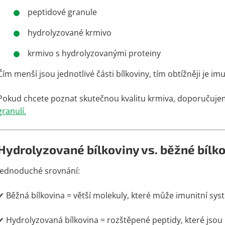
peptidové granule
hydrolyzované krmivo
krmivo s hydrolyzovanými proteiny
Čím menší jsou jednotlivé části bílkoviny, tím obtížněji je i
Pokud chcete poznat skutečnou kvalitu krmiva, doporučujem
granulí.
Hydrolyzované bílkoviny vs. běžné bílk
Jednoduché srovnání:
✔ Běžná bílkovina = větší molekuly, které může imunitní sy
✔ Hydrolyzovaná bílkovina = rozštěpené peptidy, které jsou