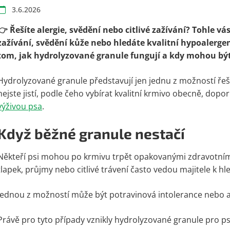
3.6.2026
👉 Řešíte alergie, svědění nebo citlivé zažívání? Tohle vá
zažívání, svědění kůže nebo hledáte kvalitní hypoalerg
tom, jak hydrolyzované granule fungují a kdy mohou bý
Hydrolyzované granule představují jen jednu z možností řeše
nejste jistí, podle čeho vybírat kvalitní krmivo obecně, do
výživou psa
.
Když běžné granule nestačí
Někteří psi mohou po krmivu trpět opakovanými zdravotními 
tlapek, průjmy nebo citlivé trávení často vedou majitele k hle
Jednou z možností může být potravinová intolerance nebo ale
Právě pro tyto případy vznikly hydrolyzované granule pro ps