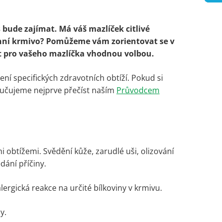
s bude zajímat. Má váš mazlíček citlivé
enní krmivo? Pomůžeme vám zorientovat se v
t pro vašeho mazlíčka vhodnou volbou.
ní specifických zdravotních obtíží. Pokud si
poručujeme nejprve přečíst naším
Průvodcem
obtížemi. Svědění kůže, zarudlé uši, olizování
dání příčiny.
rgická reakce na určité bílkoviny v krmivu.
y.