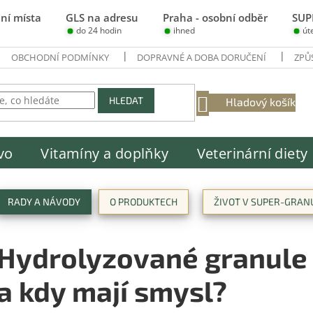
ní místa
GLS na adresu
Praha - osobní odběr
SUP
do 24 hodin
ihned
út
OBCHODNÍ PODMÍNKY
DOPRAVNÉ A DOBA DORUČENÍ
ZPŮ
NÁKUPNÍ
HLEDAT
Hladový košík
KOŠÍK
vo
Vitamíny a doplňky
Veterinární diety
RADY A NÁVODY
O PRODUKTECH
ŽIVOT V SUPER-GRAN
Hydrolyzované granule p
a kdy mají smysl?