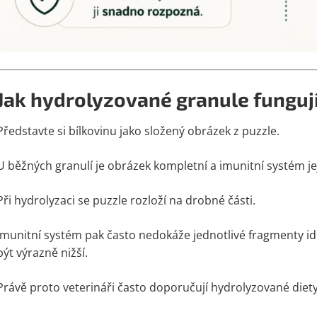
Jak hydrolyzované granule funguj
Představte si bílkovinu jako složený obrázek z puzzle.
U běžných granulí je obrázek kompletní a imunitní systém j
Při hydrolyzaci se puzzle rozloží na drobné části.
Imunitní systém pak často nedokáže jednotlivé fragmenty id
být výrazně nižší.
Právě proto veterináři často doporučují hydrolyzované diety