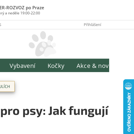
ER-ROZVOZ po Praze
erý a neděle 19:00-22:00
SOBY PLATBY
INFORMACE O ZPRACOVÁNÍ OSOBNÍCH ÚDAJŮ
Přihlášení
H
Vybavení
Kočky
Akce & novinky
ULÍCH
ro psy: Jak fungují