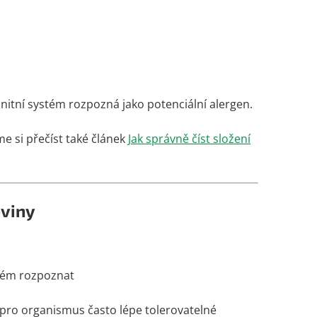
munitní systém rozpozná jako potenciální alergen.
e si přečíst také článek
Jak správně číst složení
oviny
stém rozpoznat
 pro organismus často lépe tolerovatelné