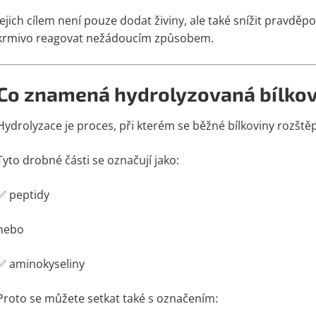
Jejich cílem není pouze dodat živiny, ale také snížit pravd
krmivo reagovat nežádoucím způsobem.
Co znamená hydrolyzovaná bílkov
Hydrolyzace je proces, při kterém se běžné bílkoviny rozštěp
Tyto drobné části se označují jako:
✅ peptidy
nebo
✅ aminokyseliny
Proto se můžete setkat také s označením: