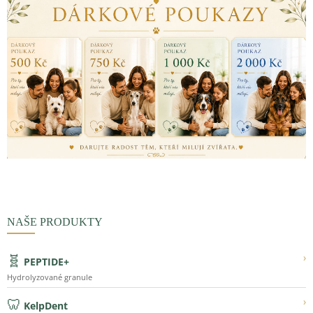
NAŠE PRODUKTY
🧬
›
PEPTIDE+
Hydrolyzované granule
🦷
›
KelpDent