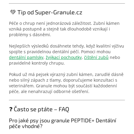
💚 Tip od Super-Granule.cz
Péče o chrup není jednorázová záležitost. Zubní kámen
vzniká postupně a stejně tak dlouhodobě vznikají i
problémy s dásněmi.
Nejlepších výsledků dosáhnete tehdy, když kvalitní výživu
spojíte s pravidelnou dentální péčí. Pomoci mohou
dentální pamlsky
,
žvýkací pochoutky
,
čištění zubů
nebo
pravidelné kontroly chrupu.
Pokud už má pejsek výrazný zubní kámen, zarudlé dásně
nebo silný zápach z tlamy, doporučujeme konzultaci s
veterinářem. Granule mohou být součástí každodenní
péče, ale nenahrazují odborné ošetření.
❓ Často se ptáte – FAQ
Pro jaké psy jsou granule PEPTIDE+ Dentální
péče vhodné?