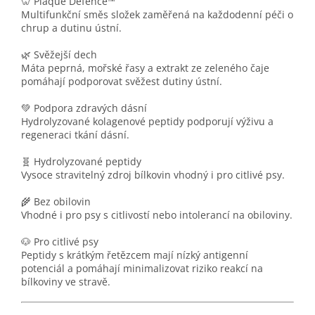
🦷 Plaque Defence™
Multifunkční směs složek zaměřená na každodenní péči o
chrup a dutinu ústní.
🌿 Svěžejší dech
Máta peprná, mořské řasy a extrakt ze zeleného čaje
pomáhají podporovat svěžest dutiny ústní.
💚 Podpora zdravých dásní
Hydrolyzované kolagenové peptidy podporují výživu a
regeneraci tkání dásní.
🧬 Hydrolyzované peptidy
Vysoce stravitelný zdroj bílkovin vhodný i pro citlivé psy.
🌾 Bez obilovin
Vhodné i pro psy s citlivostí nebo intolerancí na obiloviny.
🐶 Pro citlivé psy
Peptidy s krátkým řetězcem mají nízký antigenní
potenciál a pomáhají minimalizovat riziko reakcí na
bílkoviny ve stravě.