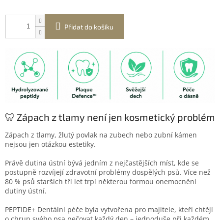
Přidat do košíku
🦷 Zápach z tlamy není jen kosmetický problém
Zápach z tlamy, žlutý povlak na zubech nebo zubní kámen
nejsou jen otázkou estetiky.
Právě dutina ústní bývá jedním z nejčastějších míst, kde se
postupně rozvíjejí zdravotní problémy dospělých psů. Více než
80 % psů starších tří let trpí některou formou onemocnění
dutiny ústní.
PEPTIDE+ Dentální péče byla vytvořena pro majitele, kteří chtějí
o chrup svého psa pečovat každý den – jednoduše při každém