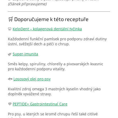
(článek připravujeme)
🛒 Doporučujeme k této receptuře
🦷
KelpDent – kolagenová dentální tyčinka
Každodenní funkční pamlsek pro podporu zdraví dutiny
ústní, svěžejší dech a péči o chrup.
🌿
Super-imunita
Směs kelpy, spiruliny, chlorelly a pivovarských kvasnic
pro každodenní podporu vitality.
🐟
Lososový olej pro psy
Kvalitní zdroj omega 3 mastných kyselin vhodný jako
doplněk vyvážené stravy.
💜
PEPTIDE+ Gastrointestinal Care
Pro psy, u kterých se kromě chrupu řeší také citlivé