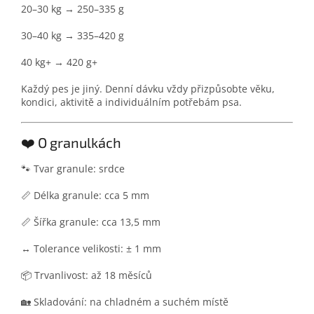
20–30 kg → 250–335 g
30–40 kg → 335–420 g
40 kg+ → 420 g+
Každý pes je jiný. Denní dávku vždy přizpůsobte věku,
kondici, aktivitě a individuálním potřebám psa.
❤️ O granulkách
🐾 Tvar granule: srdce
📏 Délka granule: cca 5 mm
📏 Šířka granule: cca 13,5 mm
↔️ Tolerance velikosti: ± 1 mm
📦 Trvanlivost: až 18 měsíců
🏡 Skladování: na chladném a suchém místě