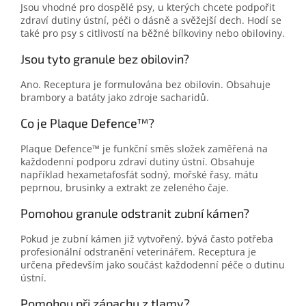
Jsou vhodné pro dospělé psy, u kterých chcete podpořit
zdraví dutiny ústní, péči o dásně a svěžejší dech. Hodí se
také pro psy s citlivostí na běžné bílkoviny nebo obiloviny.
Jsou tyto granule bez obilovin?
Ano. Receptura je formulována bez obilovin. Obsahuje
brambory a batáty jako zdroje sacharidů.
Co je Plaque Defence™?
Plaque Defence™ je funkční směs složek zaměřená na
každodenní podporu zdraví dutiny ústní. Obsahuje
například hexametafosfát sodný, mořské řasy, mátu
peprnou, brusinky a extrakt ze zeleného čaje.
Pomohou granule odstranit zubní kámen?
Pokud je zubní kámen již vytvořený, bývá často potřeba
profesionální odstranění veterinářem. Receptura je
určena především jako součást každodenní péče o dutinu
ústní.
Pomohou při zápachu z tlamy?