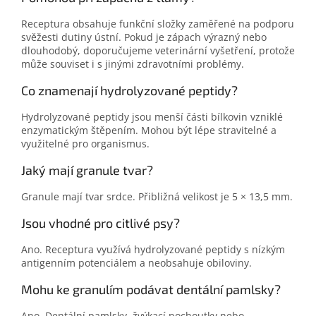
Receptura obsahuje funkční složky zaměřené na podporu
svěžesti dutiny ústní. Pokud je zápach výrazný nebo
dlouhodobý, doporučujeme veterinární vyšetření, protože
může souviset i s jinými zdravotními problémy.
Co znamenají hydrolyzované peptidy?
Hydrolyzované peptidy jsou menší části bílkovin vzniklé
enzymatickým štěpením. Mohou být lépe stravitelné a
využitelné pro organismus.
Jaký mají granule tvar?
Granule mají tvar srdce. Přibližná velikost je 5 × 13,5 mm.
Jsou vhodné pro citlivé psy?
Ano. Receptura využívá hydrolyzované peptidy s nízkým
antigenním potenciálem a neobsahuje obiloviny.
Mohu ke granulím podávat dentální pamlsky?
Ano. Dentální pamlsky, žvýkací pochoutky nebo