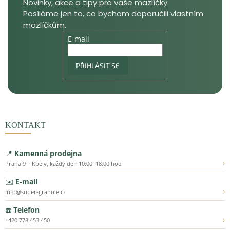
E-mail
PŘIHLÁSIT SE
KONTAKT
📍
Kamenná prodejna
›
Praha 9 – Kbely, každý den 10:00–18:00 hod
✉️
E-mail
›
info@super-granule.cz
☎️
Telefon
›
+420 778 453 450