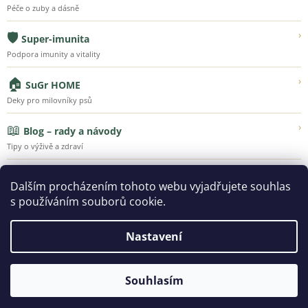
Péče o zuby a dásně
🛡️
›
Super-imunita
Podpora imunity a vitality
🏠
›
SuGr HOME
Deky pro milovníky psů
📖
›
Blog – rady a návody
Tipy o výživě a zdraví
💚
›
Náš příběh
Dalším procházením tohoto webu vyjadřujete souhlas
Poznejte Super-Granule
s používáním souborů cookie.
Nastavení
Vytvořil Shoptet
Souhlasím
Copyright 2026
SUPER-GRANULE.CZ | Jsme tu pro ty, kteří