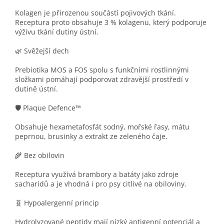
Kolagen je přirozenou součástí pojivových tkání.
Receptura proto obsahuje 3 % kolagenu, který podporuje
výživu tkání dutiny ústní.
🌿 Svěžejší dech
Prebiotika MOS a FOS spolu s funkčními rostlinnými
složkami pomáhají podporovat zdravější prostředí v
dutině ústní.
🛡️ Plaque Defence™
Obsahuje hexametafosfát sodný, mořské řasy, mátu
peprnou, brusinky a extrakt ze zeleného čaje.
🌾 Bez obilovin
Receptura využívá brambory a batáty jako zdroje
sacharidů a je vhodná i pro psy citlivé na obiloviny.
🧬 Hypoalergenní princip
Hydrolyzované peptidy mají nízký antigenní potenciál a