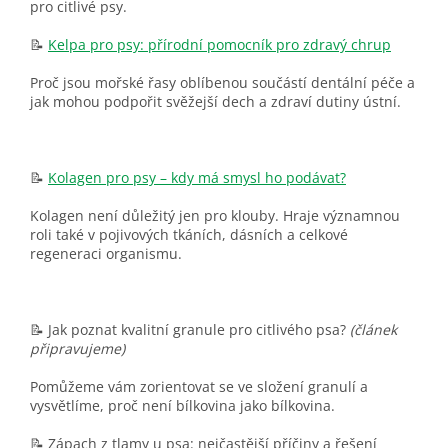
pro citlivé psy.
📝
Kelpa pro psy: přírodní pomocník pro zdravý chrup
Proč jsou mořské řasy oblíbenou součástí dentální péče a
jak mohou podpořit svěžejší dech a zdraví dutiny ústní.
📝
Kolagen pro psy – kdy má smysl ho podávat?
Kolagen není důležitý jen pro klouby. Hraje významnou
roli také v pojivových tkáních, dásních a celkové
regeneraci organismu.
📝 Jak poznat kvalitní granule pro citlivého psa?
(článek
připravujeme)
Pomůžeme vám zorientovat se ve složení granulí a
vysvětlíme, proč není bílkovina jako bílkovina.
📝 Zápach z tlamy u psa: nejčastější příčiny a řešení