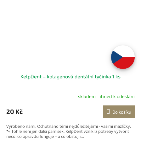
KelpDent – kolagenová dentální tyčinka 1 ks
skladem - ihned k odeslání
20 Kč
Do košíku
Vyrobeno námi. Ochutnáno těmi nejdůležitějšími - vašimi mazlíčky.
🐾 Tohle není jen další pamlsek. KelpDent vznikl z potřeby vytvořit
něco, co opravdu funguje – a co obstojí i...