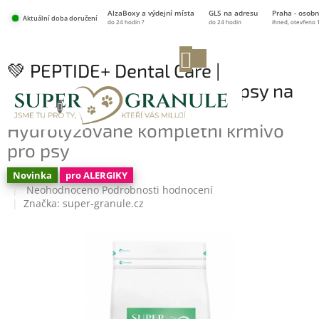
Přejít
AlzaBoxy a výdejní místa
GLS na adresu
Praha - osobn
na
Aktuální doba doručení
do 24 hodin ?
do 24 hodin
ihned, otevřeno 
obsah
NÁKUPNÍ
💚 PEPTIDE+ Dental Care |
KOŠÍK
Hydrolyzované granule pro psy na
podporu zubů a dásní 1,5 kg
Hydrolyzované kompletní krmivo
pro psy
Novinka
pro ALERGIKY
Průměrné
Neohodnoceno
Podrobnosti hodnocení
hodnocení
Značka:
super-granule.cz
produktu
je
0,0
z
5
hvězdiček.