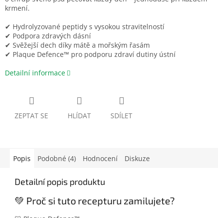
krmení.
✔ Hydrolyzované peptidy s vysokou stravitelností
✔ Podpora zdravých dásní
✔ Svěžejší dech díky mátě a mořským řasám
✔ Plaque Defence™ pro podporu zdraví dutiny ústní
Detailní informace
ZEPTAT SE
HLÍDAT
SDÍLET
Popis
Podobné (4)
Hodnocení
Diskuze
Detailní popis produktu
💚 Proč si tuto recepturu zamilujete?