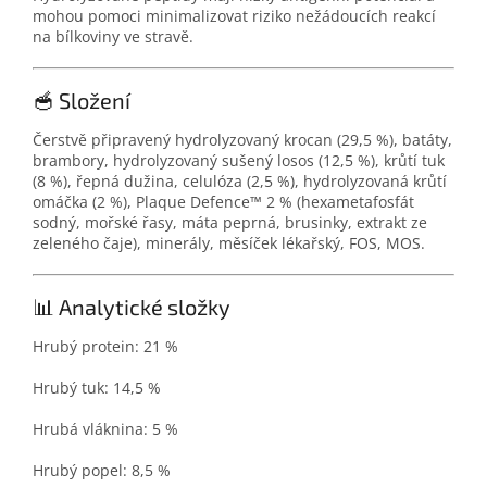
mohou pomoci minimalizovat riziko nežádoucích reakcí
na bílkoviny ve stravě.
🥣 Složení
Čerstvě připravený hydrolyzovaný krocan (29,5 %), batáty,
brambory, hydrolyzovaný sušený losos (12,5 %), krůtí tuk
(8 %), řepná dužina, celulóza (2,5 %), hydrolyzovaná krůtí
omáčka (2 %), Plaque Defence™ 2 % (hexametafosfát
sodný, mořské řasy, máta peprná, brusinky, extrakt ze
zeleného čaje), minerály, měsíček lékařský, FOS, MOS.
📊 Analytické složky
Hrubý protein: 21 %
Hrubý tuk: 14,5 %
Hrubá vláknina: 5 %
Hrubý popel: 8,5 %