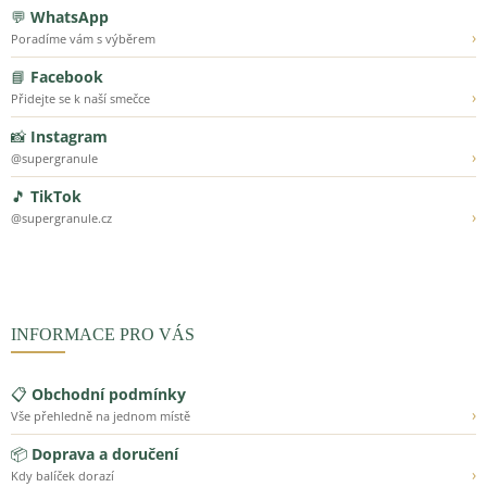
💬
WhatsApp
›
Poradíme vám s výběrem
📘
Facebook
›
Přidejte se k naší smečce
📸
Instagram
›
@supergranule
🎵
TikTok
›
@supergranule.cz
INFORMACE PRO VÁS
📋
Obchodní podmínky
›
Vše přehledně na jednom místě
📦
Doprava a doručení
›
Kdy balíček dorazí