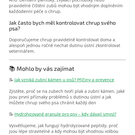
pravidelné čištění zubů mohou být vhodným doplněním
každodenní péče o chrup.
Jak často bych měl kontrolovat chrup svého
psa?
Doporučujeme chrup pravidelně kontrolovat doma a
alespoň jednou ročně nechat dutinu ústní zkontrolovat
veterinářem.
📚 Mohlo by vás zajímat
📝
Jak vzniká zubní kámen u psů? Příčiny a prevence
Zjistěte, proč se na zubech tvoří plak a zubní kámen, jaké
jsou první příznaky problémů s dutinou ústní a jak
můžete chrup svého psa chránit každý den
📝
Hydrolyzované granule pro psy – kdy dávají smysl?
Vysvětlujeme, jak fungují hydrolyzované peptidy, proč
jsou lépe stravitelné a kdy mohou být vhodnou volbou