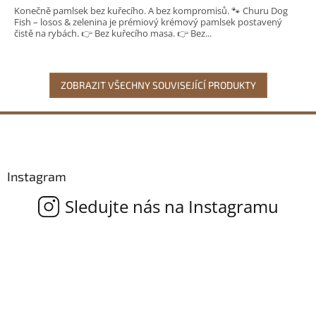
Konečně pamlsek bez kuřecího. A bez kompromisů. 🐾 Churu Dog
Fish – losos & zelenina je prémiový krémový pamlsek postavený
čistě na rybách. 👉 Bez kuřecího masa. 👉 Bez...
ZOBRAZIT VŠECHNY SOUVISEJÍCÍ PRODUKTY
Z
á
p
a
Instagram
t
í