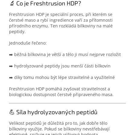
🔬 Co je Freshtrusion HDP?
Freshtrusion HDP je speciální proces, při kterém se
čerstvé maso a rybí ingredience vaří za přítomnosti
přírodního enzymu. Ten rozkládá bílkoviny na malé
peptidy.
Jednoduše řečeno:
➡️ běžná bílkovina je větší a tělo ji musí nejprve rozložit
➡️ hydrolyzované peptidy jsou menší části bílkovin
➡️ díky tomu mohou být lépe stravitelné a využitelné
Freshtrusion HDP pomáhá zvyšovat stravitelnost a
biologickou dostupnost čerstvě připraveného masa.
💪 Síla hydrolyzovaných peptidů
Velikost peptidů je důležitá pro to, jak dobře tělo
bílkoviny využije. Pokud se bílkoviny nevstřebávají
efektivně, snižuje se jejich výživová hodnota.