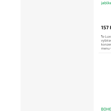
jablk
vaře
vařen
157 
🐑 Lux
vybíra
konzer
menu v
v potra
BOHE