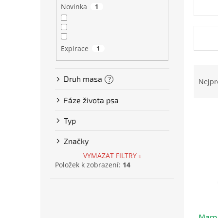
Novinka
1
í
p
a
n
Expirace
1
e
l
Ř
Druh masa
a
?
Nejpr
z
Fáze života psa
e
V
n
Typ
ý
í
p
p
Značky
i
r
s
o
VYMAZAT FILTRY
p
d
Položek k zobrazení:
14
r
u
o
k
d
t
u
ů
Marp 