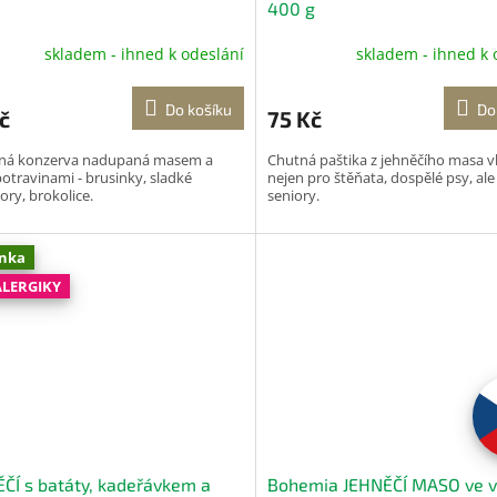
400 g
skladem - ihned k odeslání
skladem - ihned k 
Do košíku
Do
č
75 Kč
ná konzerva nadupaná masem a
Chutná paštika z jehněčího masa 
otravinami - brusinky, sladké
nejen pro štěňata, dospělé psy, ale 
ry, brokolice.
seniory.
nka
ALERGIKY
ČÍ s batáty, kadeřávkem a
Bohemia JEHNĚČÍ MASO ve v