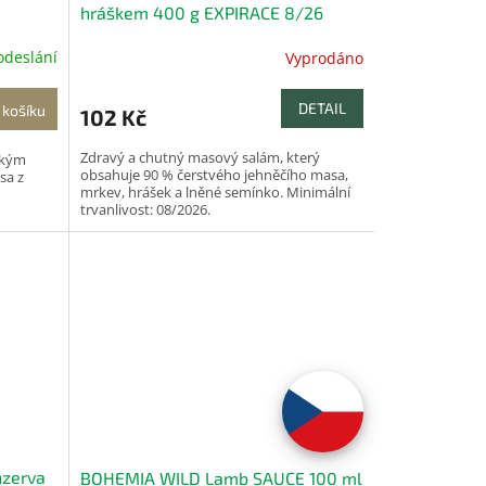
hráškem 400 g EXPIRACE 8/26
odeslání
Vyprodáno
DETAIL
 košíku
102 Kč
Zdravý a chutný masový salám, který
okým
obsahuje 90 % čerstvého jehněčího masa,
sa z
mrkev, hrášek a lněné semínko. Minimální
trvanlivost: 08/2026.
nzerva
BOHEMIA WILD Lamb SAUCE 100 ml