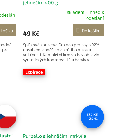
jehněčím 400 g
skladem - ihned k
odeslání
Průměrné
odeslání
hodnocení
produktu
 košíku
Do košíku
49 Kč
je
5,0
vhodná
Špičková konzerva Doxneo pro psy s 92%
z
i pro
obsahem jehněčího a krůtího masa a
5
vnitřností. Kompletní krmivo bez obilovin,
hvězdiček.
syntetických konzervantů a barviv v
holistické kvalitě.
Expirace
137 Kč
–25 %
lastní
Purbello s jehněčím, mrkví a