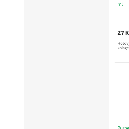
ml
27 K
Hotový
kolage
Purbe