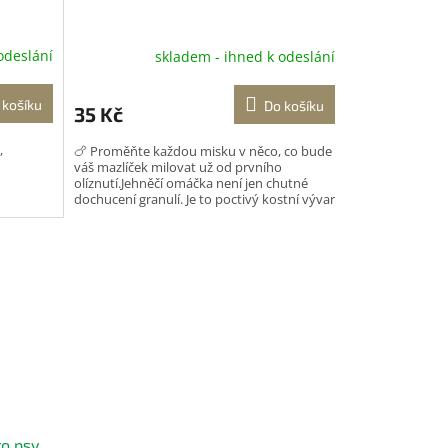
odeslání
skladem - ihned k odeslání
 košíku
Do košíku
35 Kč
,
🍗 Proměňte každou misku v něco, co bude
váš mazlíček milovat už od prvního
olíznutí.Jehněčí omáčka není jen chutné
dochucení granulí. Je to poctivý kostní vývar
plný přirozené...
o psy