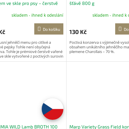
em ve skle pro psy – čerstvě
šťávě 800 g
né menu FIDELIS 400 g
Šetrně
skladem - ihned k odeslání
skladem - ihned k 
é v páře pro zachování živin
Do košíku
Do
Kč
130 Kč
usní jehněčí menu pro citlivé a
Poctivá konzerva s výjimečně vys
vé pejsky Tohle není obyčejná
obsahem unikátního jehněčího ma
va. Tohle je prémiové čerstvě vařené
plemene Charollais – 70 %.
e skle vytvořené z poctivých surovin
vinářské...
MIA WILD Lamb BROTH 100
Marp Variety Grass Field ko