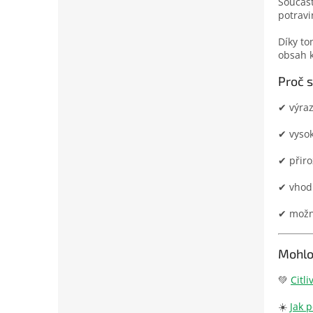
Součást
potravi
Díky to
obsah k
Proč s
✔ výra
✔ vyso
✔ přiro
✔ vhod
✔ možn
Mohlo
💚
Citl
☀️
Jak 