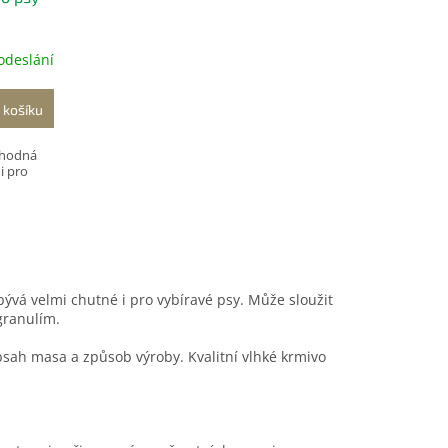
odeslání
 košíku
vhodná
i pro
 bývá velmi chutné i pro vybíravé psy. Může sloužit
granulím.
bsah masa a způsob výroby. Kvalitní vlhké krmivo