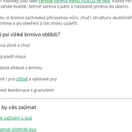
í nabídky jsou také
čerstvě vařená menu FIDELIS ve skle
. Každá rec
y
nářské kvalitě, šetrně vařena v páře a následně plněna do sklenic.
v
ý
mu si krmivo zachovává přirozenou vůni, chuť i strukturu skutečnéh
p
rmiva a po otevření ji lze znovu uzavřít.
i
s
i psi vlhké krmivo oblíbili?
u
zná vůně a chuť
ký podíl masa
zená vlhkost v krmivu
né i pro
citlivé
a vybíravé psy
ost kombinace s granulemi
 by vás zajímat
ivé zažívání u psů
poznat přehřátí psa