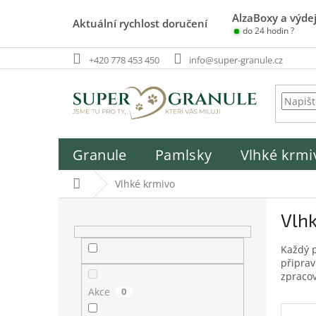
Přejít
AlzaBoxy a výdej
na
Aktuální rychlost doručení
do 24 hodin ?
obsah
+420 778 453 450
info@super-granule.cz
Granule
Pamlsky
Vlhké krmi
Domů
Vlhké krmivo
P
Vlhk
o
s
Každý p
t
připrav
r
zpracov
a
Akce
0
n
n