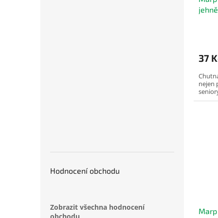
k
jehně
t
ů
Prům
hodno
produ
37 K
je
5,0
Chutná
z
nejen 
5
senior
hvězd
Hodnocení obchodu
Zobrazit všechna hodnocení
Marp
obchodu