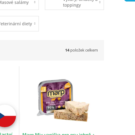
Masové salámy
toppingy
eterinární diety
14
položek celkem
lastní
Marp Mix vanička pro psy jehně +