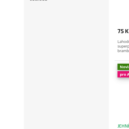
75 K
Lahod
superp
brambo
Novi
pro 
JEHNĚ