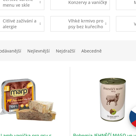
Konzervy a vaničky
menu ve skle
Citlivé zažívání a
Vlhké krmivo pro
V
alergie
psy bez kuřecího
odávanější
Nejlevnější
Nejdražší
Abecedně
Lamb vanička pro psy s
Bohemia JEHNĚČÍ MASO ve v