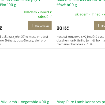
čím 100 g
šťávě 400 g
skladem - ihned k
skladem - ihned k 
ěrné
odeslání
cení
ktu
Do košíku
Do
č
80 Kč
 paštika z jehněčího masa vhodná
Poctivá konzerva s výjimečně vys
pro štěňata, dospělé psy, ale i pro
obsahem unikátního jehněčího ma
y.
plemene Charollais – 70 %.
iček.
 Mix Lamb + Vegetable 400 g
Marp Pure Lamb konzerva pr