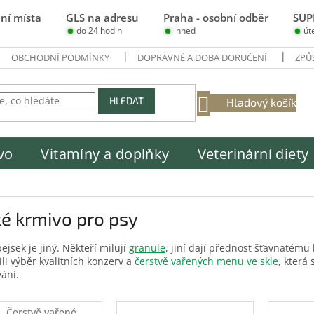
ní místa
GLS na adresu
Praha - osobní odběr
SUP
do 24 hodin
ihned
út
OBCHODNÍ PODMÍNKY
DOPRAVNÉ A DOBA DORUČENÍ
ZPŮ
NÁKUPNÍ
HLEDAT
Hladový košík
KOŠÍK
vo
Vitamíny a doplňky
Veterinární diety
é krmivo pro psy
ejsek je jiný. Někteří milují
granule
, jiní dají přednost šťavnatém
ili výběr kvalitních konzerv a
čerstvě vařených menu ve skle
, která
ání.
Čerstvě vařené