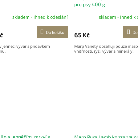
pro psy 400 g
skladem - ihned k odeslání
skladem - ihned k 
Do košíku
Do
č
65 Kč
 jehněčí vývar s přídavkem
Marp Variety obsahují pouze maso
nu.
vnitřnosti, rýži, vývar a minerály.
llo s jehněčím, mrkví a
Marp Pure Lamb konzerva pr