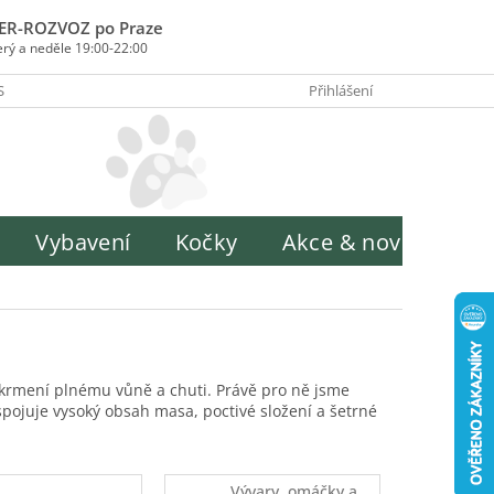
ER-ROZVOZ po Praze
erý a neděle 19:00-22:00
SOBY PLATBY
INFORMACE O ZPRACOVÁNÍ OSOBNÍCH ÚDAJŮ
Přihlášení
H
Vybavení
Kočky
Akce & novinky
u krmení plnému vůně a chuti. Právě pro ně jsme
 spojuje vysoký obsah masa, poctivé složení a šetrné
Vývary, omáčky a