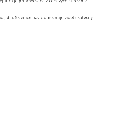
eptura je připravována z čerstvých surovin v
o jídla. Sklenice navíc umožňuje vidět skutečný