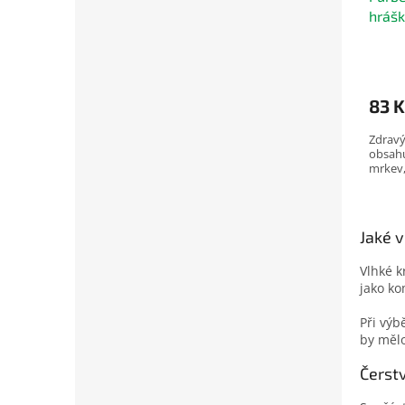
hráš
83 K
Zdravý
obsahu
mrkev,
Jaké v
Vlhké k
jako ko
Při výb
by mělo
Čerst