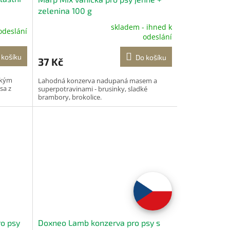
zelenina 100 g
skladem - ihned k
odeslání
Průměrné
odeslání
hodnocení
produktu
 košíku
Do košíku
37 Kč
je
5,0
okým
Lahodná konzerva nadupaná masem a
z
sa z
superpotravinami - brusinky, sladké
5
brambory, brokolice.
hvězdiček.
o psy
Doxneo Lamb konzerva pro psy s