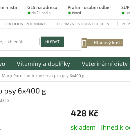
ní místa
GLS na adresu
Praha - osobní odběr
SUP
do 24 hodin
ihned
út
OBCHODNÍ PODMÍNKY
DOPRAVNÉ A DOBA DORUČENÍ
ZPŮ
NÁKUPNÍ
HLEDAT
Hladový košík
KOŠÍK
vo
Vitamíny a doplňky
Veterinární diety
Marp Pure Lamb konzerva pro psy 6x400 g
o psy 6x400 g
Marp
428 Kč
Měrná
skladem - ihned k o
cena: