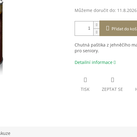
Můžeme doručit do:
11.8.2026
Přidat do koš
Chutná paštika z jehněčího ma
pro seniory.
Detailní informace
TISK
ZEPTAT SE
skuze