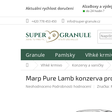
Přejít
AlzaBoxy a výdej
na
Aktuální rychlost doručení
do 24 hodin ?
obsah
+420 778 453 450
info@super-granule.cz
Granule
Pamlsky
Vlhké krmi
Domů
Vlhké krmivo
Konzervy a vaničky
Marp Pure Lamb konzerva pr
Průměrné
Neohodnoceno
Podrobnosti hodnocení
Značka:
hodnocení
produktu
je
0,0
z