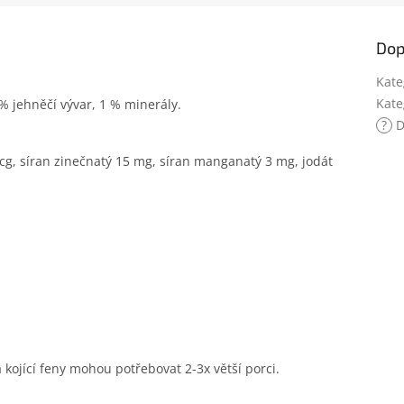
Dop
Kate
Kate
 % jehněčí vývar, 1 % minerály.
?
D
mcg, síran zinečnatý 15 mg, síran manganatý 3 mg, jodát
kojící feny mohou potřebovat 2-3x větší porci.