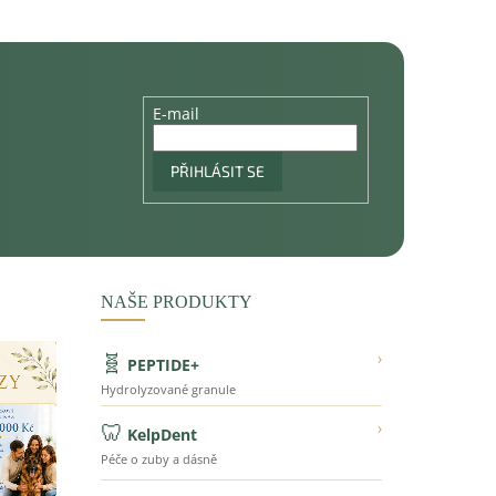
E-mail
PŘIHLÁSIT SE
NAŠE PRODUKTY
🧬
›
PEPTIDE+
Hydrolyzované granule
🦷
›
KelpDent
Péče o zuby a dásně