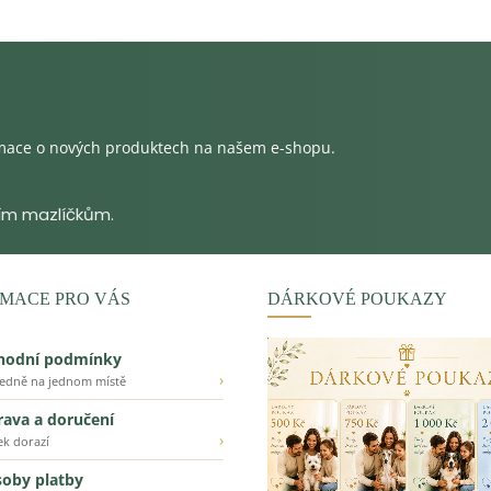
rmace o nových produktech na našem e-shopu.
MACE PRO VÁS
DÁRKOVÉ POUKAZY
hodní podmínky
›
ledně na jednom místě
ava a doručení
›
ek dorazí
oby platby