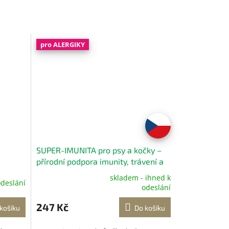
pro ALERGIKY
SUPER-IMUNITA pro psy a kočky –
přírodní podpora imunity, trávení a
zubů 180 g
skladem - ihned k
odeslání
Průměrné
odeslání
hodnocení
produktu
247 Kč
košíku
Do košíku
je
5,0