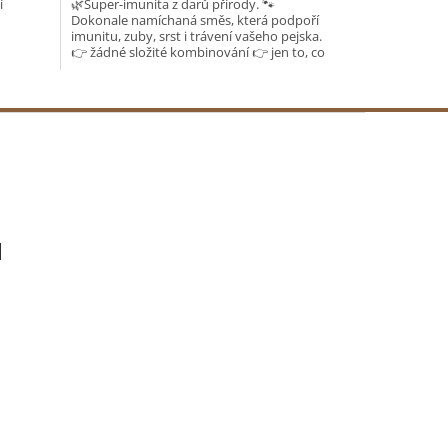
í
🌿Super-imunita z darů přírody. 🐾
z
Dokonale namíchaná směs, která podpoří
5
imunitu, zuby, srst i trávení vašeho pejska.
hvězdiček.
👉 žádné složité kombinování 👉 jen to, co
opravdu funguje...