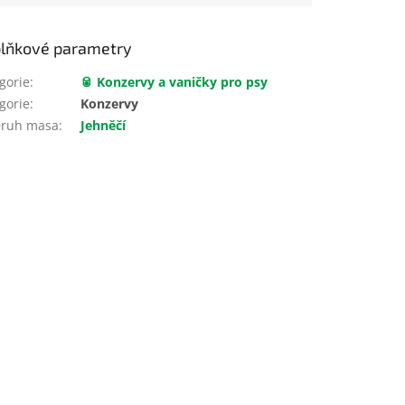
lňkové parametry
gorie
:
🥫 Konzervy a vaničky pro psy
gorie
:
Konzervy
ruh masa
:
Jehněčí