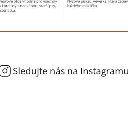
vepřové plíce vhodné pro všechny
Plyšová pískací veverka, která zabav
y i pro psy s nadváhou, starší psy,
každého mazlíčka.
 štěňátka.