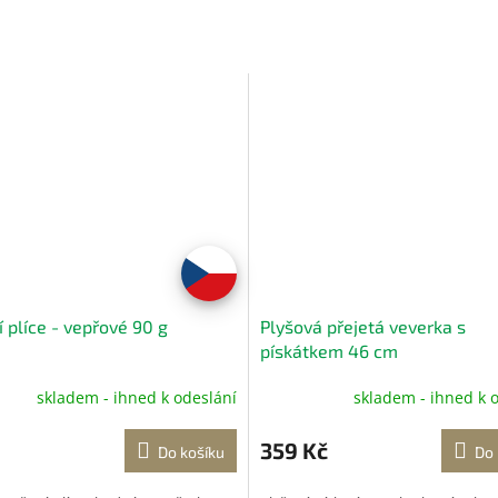
 plíce - vepřové 90 g
Plyšová přejetá veverka s
pískátkem 46 cm
skladem - ihned k odeslání
skladem - ihned k 
359 Kč
Do košíku
Do 