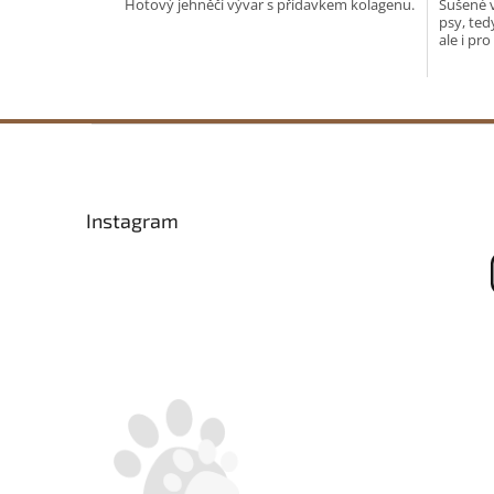
Hotový jehněčí vývar s přídavkem kolagenu.
Sušené 
psy, ted
ale i pro
Z
á
p
a
Instagram
t
í