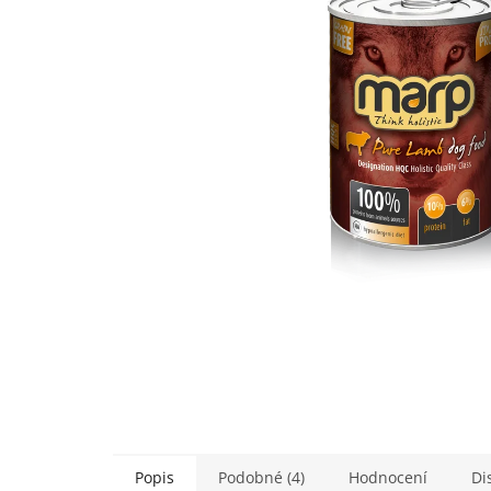
5
hvězdiček.
Popis
Podobné (4)
Hodnocení
Di