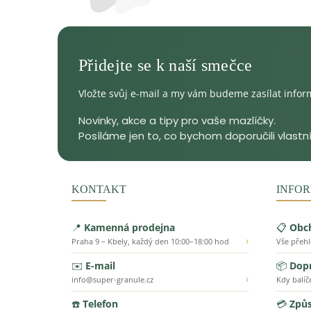
Vložte svůj e-mail a my vám budeme zasílat info
KONTAKT
INFOR
📍
Kamenná prodejna
📋
Obc
›
Praha 9 – Kbely, každý den 10:00–18:00 hod
Vše přeh
✉️
E-mail
📦
Dopr
›
info@super-granule.cz
Kdy balíč
☎️
Telefon
💳
Způs