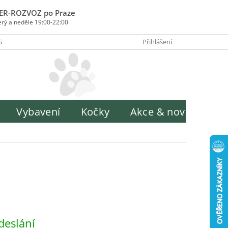
ER-ROZVOZ po Praze
erý a neděle 19:00-22:00
SOBY PLATBY
INFORMACE O ZPRACOVÁNÍ OSOBNÍCH ÚDAJŮ
Přihlášení
H
Vybavení
Kočky
Akce & novinky
deslání