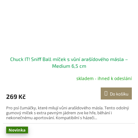
Chuck IT! Sniff Ball míček s vůní arašídového másla –
Medium 6,5 cm
skladem - ihned k odeslání
Do košíku
269 Kč
Pro psí čumáčky, které milují vůni arašídového másla. Tento odolný
gumový míček s extra pevným jádrem zve ke hře, běhání i
nekonečnému aportování. Kompatibilní s házeči...
Novinka