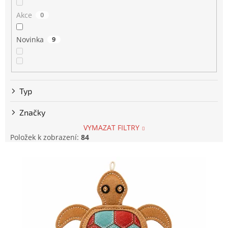
o
Akce
0
d
u
Novinka
9
k
t
ů
Typ
Značky
VYMAZAT FILTRY
Položek k zobrazení:
84
V
ý
p
i
s
p
r