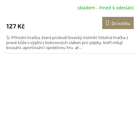
skladem - ihned k odeslání
Do košíku
127 Kč
🦭 Přírodní hračka, která probudí lovecký instinkt Odolná hračka z
pravé kůže s výplní z kokosových vláken pro pejsky, kteří milují
kousání, aportování i společnou hru. 🌿...