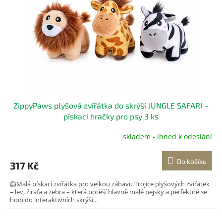
ZippyPaws plyšová zvířátka do skrýší JUNGLE SAFARI –
pískací hračky pro psy 3 ks
skladem - ihned k odeslání
Do košíku
317 Kč
🦁Malá pískací zvířátka pro velkou zábavu Trojice plyšových zvířátek
– lev, žirafa a zebra – která potěší hlavně malé pejsky a perfektně se
hodí do interaktivních skrýší...