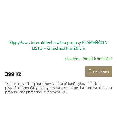
ZippyPaws interaktivní hračka pro psy PLAMEŇÁCI V
LISTU – čmuchací hra 20 cm
skladem - ihned k odeslání
Do košíku
399 Kč
🦩 Interaktivní hra plná schovávané a pískání Plyšová hračka s
pískacími plameňáky ukrytými v listu zabaví pejska hrou na hledání a
probudí jeho přirozenou zvědavost. 🌿...