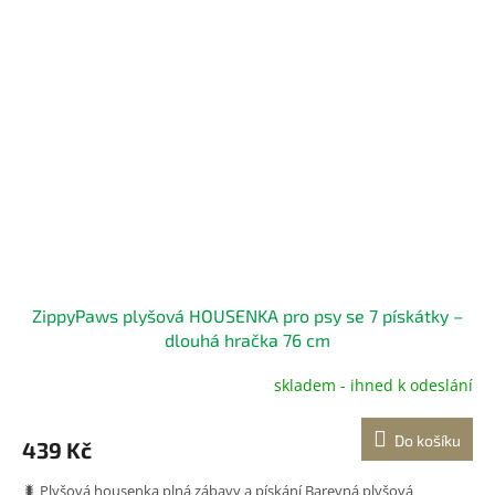
ZippyPaws plyšová HOUSENKA pro psy se 7 pískátky –
dlouhá hračka 76 cm
skladem - ihned k odeslání
Do košíku
439 Kč
🐛 Plyšová housenka plná zábavy a pískání Barevná plyšová