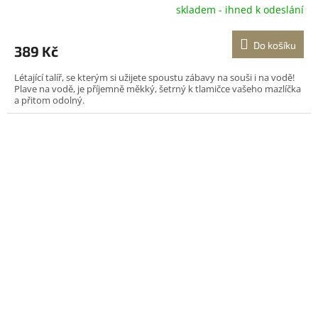
skladem - ihned k odeslání
Do košíku
389 Kč
Létající talíř, se kterým si užijete spoustu zábavy na souši i na vodě!
Plave na vodě, je příjemně měkký, šetrný k tlamičce vašeho mazlíčka
a přitom odolný.