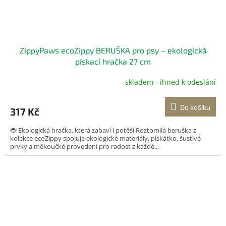
ZippyPaws ecoZippy BERUŠKA pro psy – ekologická
pískací hračka 27 cm
skladem - ihned k odeslání
Do košíku
317 Kč
🐞 Ekologická hračka, která zabaví i potěší Roztomilá beruška z
kolekce ecoZippy spojuje ekologické materiály, pískátko, šustivé
prvky a měkoučké provedení pro radost z každé...