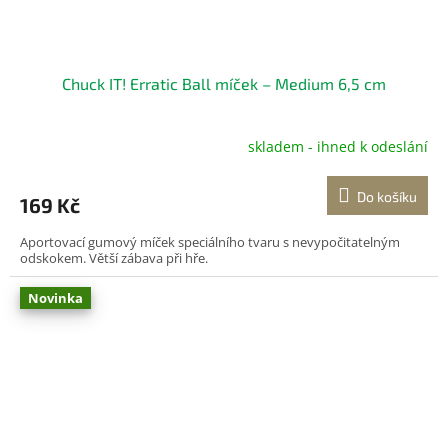
Chuck IT! Erratic Ball míček – Medium 6,5 cm
skladem - ihned k odeslání
Do košíku
169 Kč
Aportovací gumový míček speciálního tvaru s nevypočitatelným
odskokem. Větší zábava při hře.
Novinka