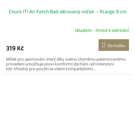
Chuck IT! Air Fetch Ball děrovaný míček – XLarge 9 cm
skladem - ihned k odeslání
Do košíku
319 Kč
Míček pro aportování, který díky svému chytrému patentovanému
provedení umožňuje psovi komfortní dýchání i při intenzivní
hře. Vhodný pro použití se všemi kompatibilními...