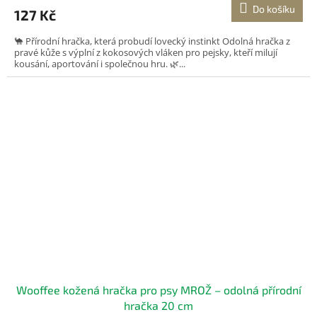
Do košíku
127 Kč
🐪 Přírodní hračka, která probudí lovecký instinkt Odolná hračka z
pravé kůže s výplní z kokosových vláken pro pejsky, kteří milují
kousání, aportování i společnou hru. 🌿...
Wooffee kožená hračka pro psy MROŽ – odolná přírodní
hračka 20 cm