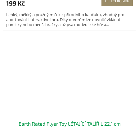
Do košíku
199 Kč
Lehký, měkký a pružný míček z přírodního kaučuku, vhodný pro
aportování i interaktivní hru. Díky otvorům lze dovnitř vkládat
pamlsky nebo menší hračky, což psa motivuje ke hře a...
Earth Rated Flyer Toy LÉTAJÍCÍ TALÍŘ L 22,1 cm