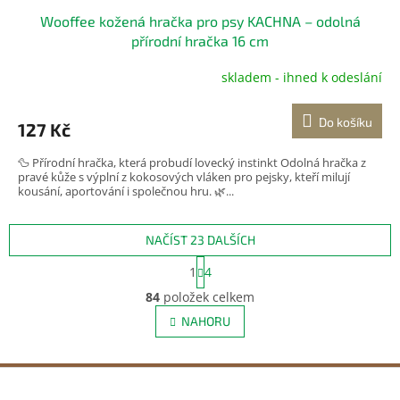
Wooffee kožená hračka pro psy KACHNA – odolná
přírodní hračka 16 cm
skladem - ihned k odeslání
Do košíku
127 Kč
🦆 Přírodní hračka, která probudí lovecký instinkt Odolná hračka z
pravé kůže s výplní z kokosových vláken pro pejsky, kteří milují
kousání, aportování i společnou hru. 🌿...
NAČÍST 23 DALŠÍCH
S
1
4
t
O
r
84
položek celkem
v
á
l
NAHORU
n
á
k
d
o
v
a
Z
á
c
á
n