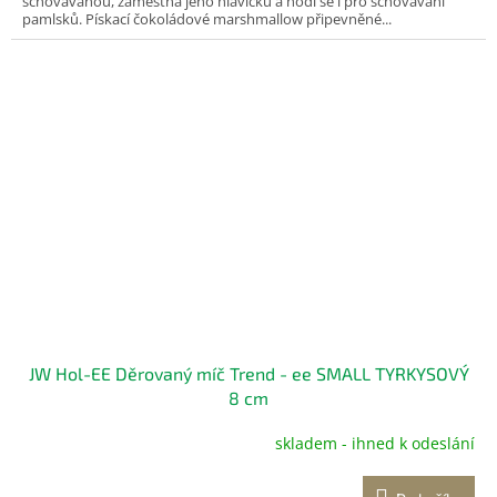
schovávanou, zaměstná jeho hlavičku a hodí se i pro schovávání
pamlsků. Pískací čokoládové marshmallow připevněné...
JW Hol-EE Děrovaný míč Trend - ee SMALL TYRKYSOVÝ
8 cm
skladem - ihned k odeslání