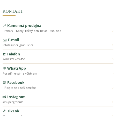
KONTAKT
📍
Kamenná prodejna
›
Praha 9 – Kbely, každý den 10:00–18:00 hod
✉️
E-mail
›
info@super-granule.cz
☎️
Telefon
›
+420 778 453 450
💬
WhatsApp
›
Poradíme vám s výběrem
📘
Facebook
›
Přidejte se k naší smečce
📸
Instagram
›
@supergranule
🎵
TikTok
›