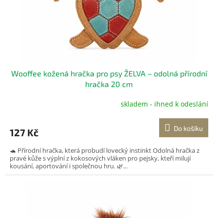
o
d
u
k
t
ů
Wooffee kožená hračka pro psy ŽELVA – odolná přírodní
hračka 20 cm
skladem - ihned k odeslání
Do košíku
127 Kč
🐢 Přírodní hračka, která probudí lovecký instinkt Odolná hračka z
pravé kůže s výplní z kokosových vláken pro pejsky, kteří milují
kousání, aportování i společnou hru. 🌿...