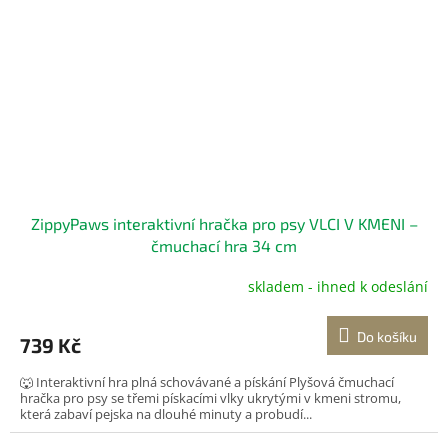
ZippyPaws interaktivní hračka pro psy VLCI V KMENI –
čmuchací hra 34 cm
skladem - ihned k odeslání
Do košíku
739 Kč
🐺 Interaktivní hra plná schovávané a pískání Plyšová čmuchací
hračka pro psy se třemi pískacími vlky ukrytými v kmeni stromu,
která zabaví pejska na dlouhé minuty a probudí...