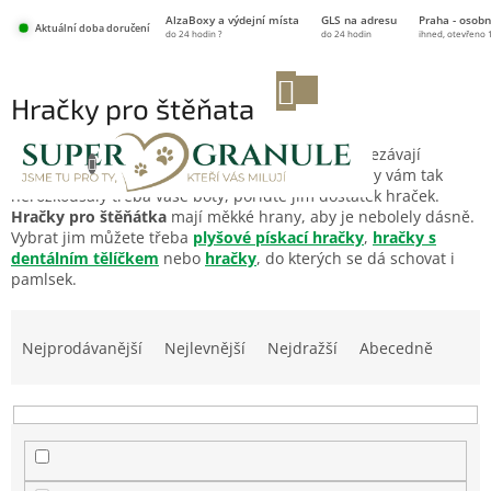
Přejít
AlzaBoxy a výdejní místa
GLS na adresu
Praha - osobn
na
Aktuální doba doručení
do 24 hodin ?
do 24 hodin
ihned, otevřeno 
obsah
NÁKUPNÍ
Hračky pro štěňata
KOŠÍK
Štěňátka jsou zvídavá a čiperná. Když se jim prořezávají
zoubky, potřebují hračky, které můžou kousat. Aby vám tak
nerozkousaly třeba vaše boty, pořiďte jim dostatek hraček.
Hračky pro štěňátka
mají měkké hrany, aby je nebolely dásně.
Vybrat jim můžete třeba
plyšové pískací hračky
,
hračky s
dentálním tělíčkem
nebo
hračky
, do kterých se dá schovat i
pamlsek.
Ř
a
Nejprodávanější
Nejlevnější
Nejdražší
Abecedně
z
e
n
í
p
r