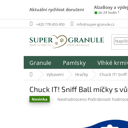
Přejít
AlzaBoxy a výdej
na
Aktuální rychlost doručení
do 24 hodin ?
obsah
+420 778 453 450
info@super-granule.cz
Granule
Pamlsky
Vlhké krmi
Domů
Vybavení
Hračky
Chuck IT! Snif
Chuck IT! Sniff Ball míčky s 
Průměrné
Neohodnoceno
Podrobnosti hodnoc
Novinka
hodnocení
produktu
je
0,0
z