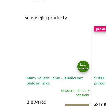
Související produkty
pro A
Z
ZDARMA
D
A
Marp Holistic Lamb - jehněčí bez
SUPER-
R
obilovin 12 kg
přírodn
M
zubů 1
skladem - ihned k
A
Průměrné
Průměr
odeslání
hodnocení
hodnoc
2 074 Kč
produktu
produk
247 