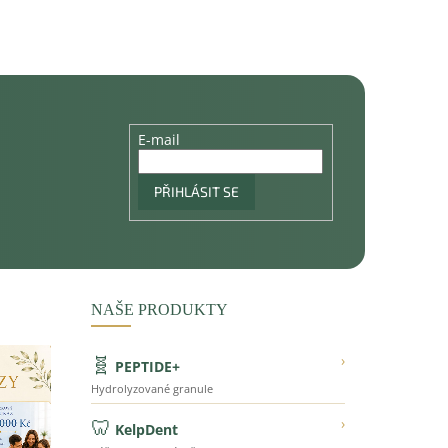
E-mail
PŘIHLÁSIT SE
NAŠE PRODUKTY
🧬
›
PEPTIDE+
Hydrolyzované granule
🦷
›
KelpDent