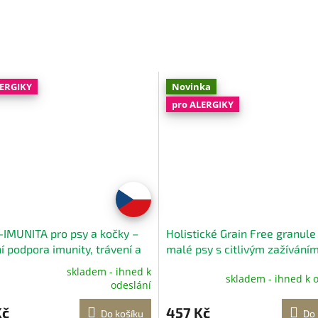
LERGIKY
Novinka
pro ALERGIKY
IMUNITA pro psy a kočky –
Holistické Grain Free granule
í podpora imunity, trávení a
malé psy s citlivým zažívání
80 g
JEHNĚ s batáty a mátou 2 kg
skladem - ihned k
skladem - ihned k 
né
Kompletní bezobilné krmivo 
odeslání
ení
dospělé psy
tu
Kč
457 Kč
Do košíku
Do 