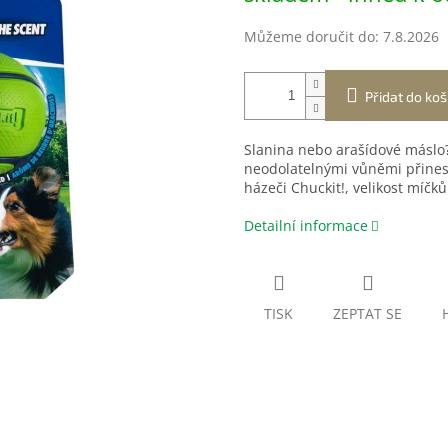
Můžeme doručit do:
7.8.2026
Přidat do koš
Slanina nebo arašídové máslo?
neodolatelnými vůněmi přinese
házeči Chuckit!, velikost míčků
Detailní informace
TISK
ZEPTAT SE