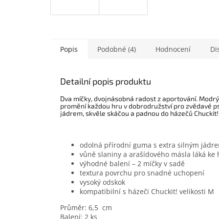
Popis
Podobné (4)
Hodnocení
Di
Detailní popis produktu
Dva míčky, dvojnásobná radost z aportování.
Modrý 
promění každou hru v dobrodružství pro zvědavé ps
jádrem, skvěle skáčou a padnou do házečů Chuckit! v
odolná přírodní guma s extra silným jádr
vůně slaniny a arašídového másla láká ke
výhodné balení – 2 míčky v sadě
textura povrchu pro snadné uchopení
vysoký odskok
kompatibilní s házeči Chuckit! velikosti M
Průměr: 6,5 cm
Balení: 2 ks