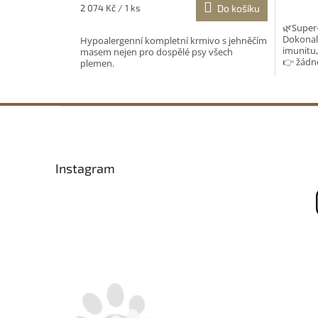
je
je
Měrná
2 074 Kč / 1 ks
Do košíku
4,8
5,0
cena:
🌿Super-
z
z
Dokonal
Hypoalergenní kompletní krmivo s jehněčím
5
5
imunitu,
masem nejen pro dospělé psy všech
hvězdiček.
hvězdič
👉 žádné
plemen.
opravdu 
Z
á
p
a
Instagram
t
í