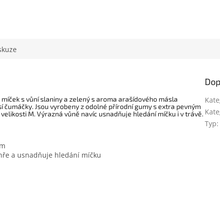
skuze
Dop
míček s vůní slaniny a zelený s aroma arašídového másla
Kate
í čumáčky. Jsou vyrobeny z odolné přírodní gumy s extra pevným
Kate
elikosti M. Výrazná vůně navíc usnadňuje hledání míčku i v trávě.
Typ
:
em
 hře a usnadňuje hledání míčku