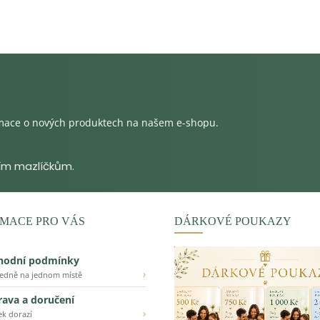
rmace o nových produktech na našem e-shopu.
MACE PRO VÁS
DÁRKOVÉ POUKAZY
hodní podmínky
›
ledně na jednom místě
ava a doručení
›
ek dorazí