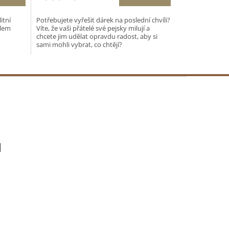
itní
Potřebujete vyřešit dárek na poslední chvíli?
ílem
Víte, že vaši přátelé své pejsky milují a
chcete jim udělat opravdu radost, aby si
sami mohli vybrat, co chtějí?