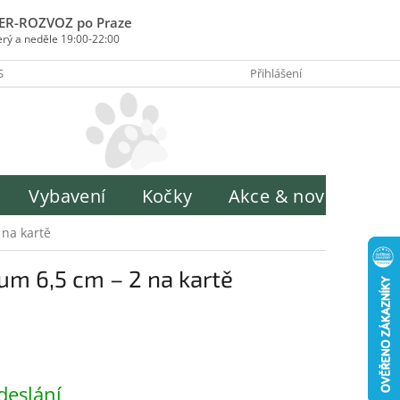
ER-ROZVOZ po Praze
erý a neděle 19:00-22:00
SOBY PLATBY
INFORMACE O ZPRACOVÁNÍ OSOBNÍCH ÚDAJŮ
Přihlášení
H
Vybavení
Kočky
Akce & novinky
 na kartě
ium 6,5 cm – 2 na kartě
deslání