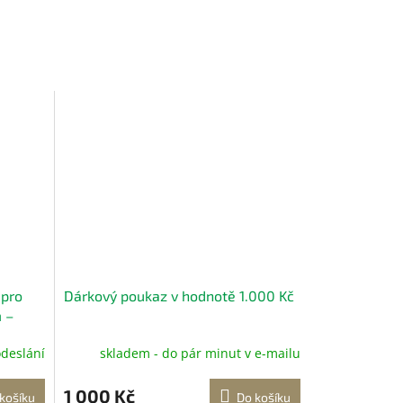
 pro
Dárkový poukaz v hodnotě 1.000 Kč
m –
odeslání
skladem - do pár minut v e-mailu
pro
1 000 Kč
košíku
Do košíku