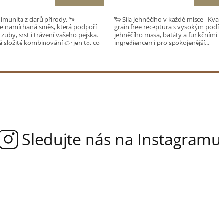
imunita z darů přírody. 🐾
🐑 Síla jehněčího v každé misce Kval
e namíchaná směs, která podpoří
grain free receptura s vysokým pod
 zuby, srst i trávení vašeho pejska.
jehněčího masa, batáty a funkčními
ek.
 složité kombinování 👉 jen to, co
ingrediencemi pro spokojenější...
funguje...