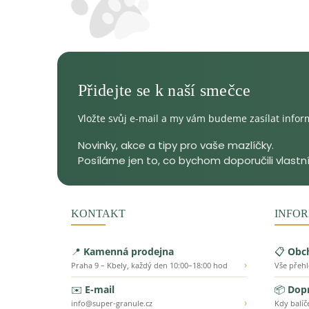
Vložte svůj e-mail a my vám budeme zasílat info
KONTAKT
INFOR
📍
Kamenná prodejna
📋
Obc
›
Praha 9 – Kbely, každý den 10:00–18:00 hod
Vše přeh
✉️
E-mail
📦
Dopr
›
info@super-granule.cz
Kdy balíč