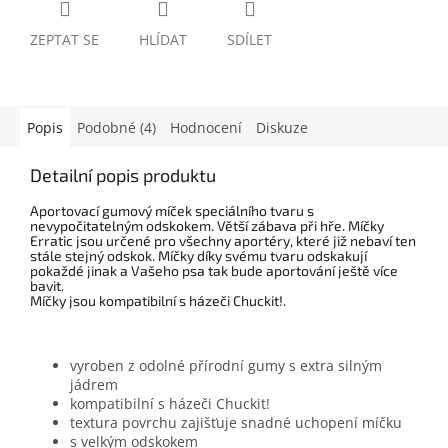
ZEPTAT SE
HLÍDAT
SDÍLET
Popis
Podobné (4)
Hodnocení
Diskuze
Detailní popis produktu
Aportovací gumový míček speciálního tvaru s
nevypočitatelným odskokem. Větší zábava při hře.
Míčky
Erratic jsou určené pro všechny aportéry, které již nebaví ten
stále stejný odskok. Míčky díky svému tvaru odskakují
pokaždé jinak a Vašeho psa tak bude aportování ještě více
bavit.
Míčky jsou kompatibilní s házeči Chuckit!.
vyroben z odolné přírodní gumy s extra silným
jádrem
kompatibilní s házeči Chuckit!
textura
povrchu zajišťuje snadné uchopení míčku
s velkým odskokem