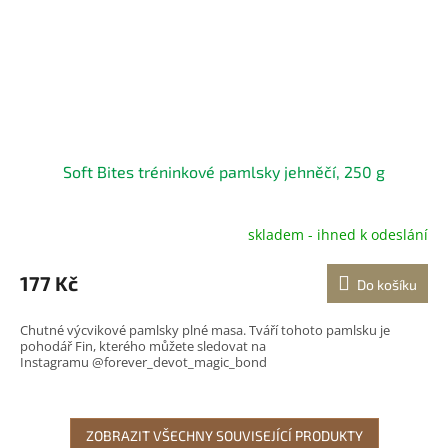
Soft Bites tréninkové pamlsky jehněčí, 250 g
skladem - ihned k odeslání
Průměrné
hodnocení
produktu
177 Kč
Do košíku
je
5,0
Chutné výcvikové pamlsky plné masa. Tváří tohoto pamlsku je
z
pohodář Fin, kterého můžete sledovat na
5
Instagramu @forever_devot_magic_bond
hvězdiček.
ZOBRAZIT VŠECHNY SOUVISEJÍCÍ PRODUKTY