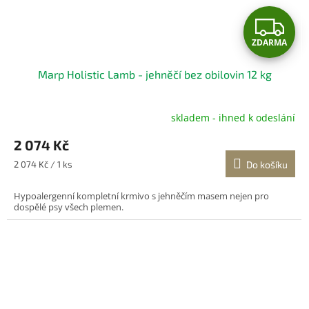
Z
ZDARMA
D
Marp Holistic Lamb - jehněčí bez obilovin 12 kg
A
R
skladem - ihned k odeslání
Průměrné
hodnocení
M
2 074 Kč
produktu
je
A
Měrná
2 074 Kč / 1 ks
Do košíku
4,8
cena:
z
Hypoalergenní kompletní krmivo s jehněčím masem nejen pro
5
dospělé psy všech plemen.
hvězdiček.