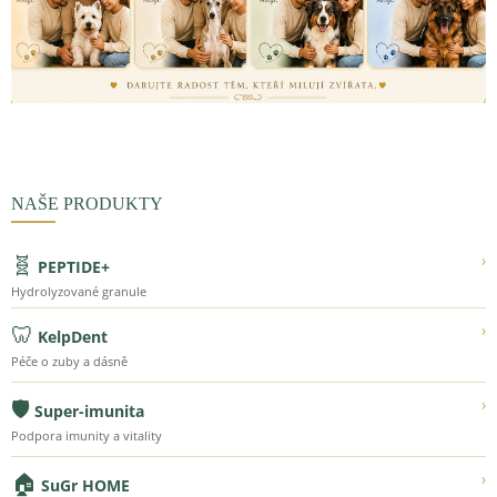
NAŠE PRODUKTY
🧬
›
PEPTIDE+
Hydrolyzované granule
🦷
›
KelpDent
Péče o zuby a dásně
🛡️
›
Super-imunita
Podpora imunity a vitality
🏠
›
SuGr HOME