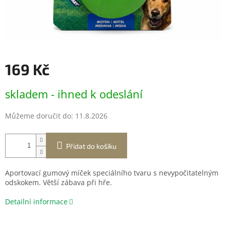
169 Kč
Měrná
skladem - ihned k odeslání
cena:
Můžeme doručit do:
11.8.2026
Přidat do košíku
Aportovací gumový míček speciálního tvaru s nevypočitatelným
odskokem. Větší zábava při hře.
Detailní informace