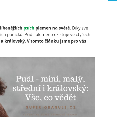
blíbenějších
psích
plemen na světě.
Díky své
sích páníčků. Pudlí plemeno existuje ve čtyřech
í a královský
.
V tomto článku jsme pro vás