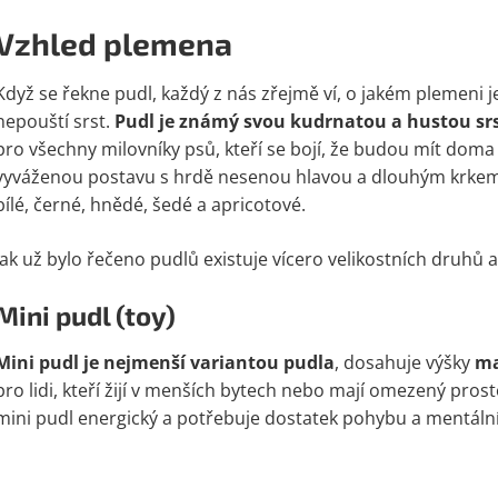
Vzhled plemena
Když se řekne pudl, každý z nás zřejmě ví, o jakém plemeni je
nepouští srst.
Pudl je známý svou kudrnatou a hustou srst
pro všechny milovníky psů, kteří se bojí, že budou mít dom
vyváženou postavu s hrdě nesenou hlavou a dlouhým krkem.
bílé, černé, hnědé, šedé a apricotové.
Jak už bylo řečeno pudlů existuje vícero velikostních druhů a
Mini pudl (toy)
Mini pudl je nejmenší variantou pudla
, dosahuje výšky
ma
pro lidi, kteří žijí v menších bytech nebo mají omezený pros
mini pudl energický a potřebuje dostatek pohybu a mentální s