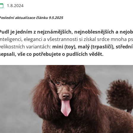
1.8.2024
Poslední aktualizace článku 9.5.2025
Pudl
je jedním z nejznámějších, nejnoblesnějších a nejo
inteligenci, eleganci a všestrannosti si získal srdce mnoha p
velikostních variantách:
mini (toy), malý (trpasličí), středn
sepsali, vše co potřebujete o pudlících vědět.