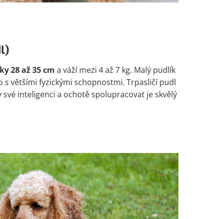
l)
ky 28 až 35 cm
a váží mezi 4 až 7 kg. Malý pudlík
o s většími fyzickými schopnostmi. Trpasličí pudl
y své inteligenci a ochotě spolupracovat je skvělý