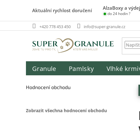
Přejít
AlzaBoxy a výdej
na
Aktuální rychlost doručení
do 24 hodin ?
obsah
+420 778 453 450
info@super-granule.cz
Granule
Pamlsky
Vlhké krmi
P
o
Hodnocení obchodu
s
t
r
Zobrazit všechna hodnocení obchodu
a
n
n
í