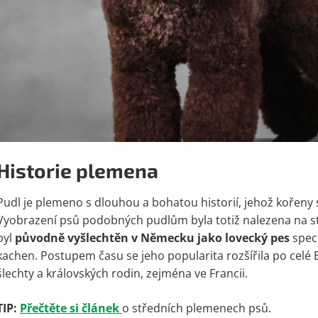
Historie plemena
Pudl je plemeno s dlouhou a bohatou historií, jehož kořeny 
Vyobrazení psů podobných pudlům byla totiž nalezena na s
byl
původně vyšlechtěn v Německu jako lovecký pes
speci
kachen. Postupem času se jeho popularita rozšířila po celé
šlechty a královských rodin, zejména ve Francii.
TIP:
Přečtěte si článek
o středních plemenech psů.