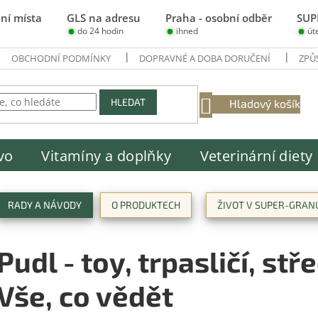
ní místa
GLS na adresu
Praha - osobní odběr
SUP
do 24 hodin
ihned
út
OBCHODNÍ PODMÍNKY
DOPRAVNÉ A DOBA DORUČENÍ
ZPŮ
NÁKUPNÍ
HLEDAT
Hladový košík
KOŠÍK
vo
Vitamíny a doplňky
Veterinární diety
RADY A NÁVODY
O PRODUKTECH
ŽIVOT V SUPER-GRAN
Pudl - toy, trpasličí, stř
Vše, co vědět