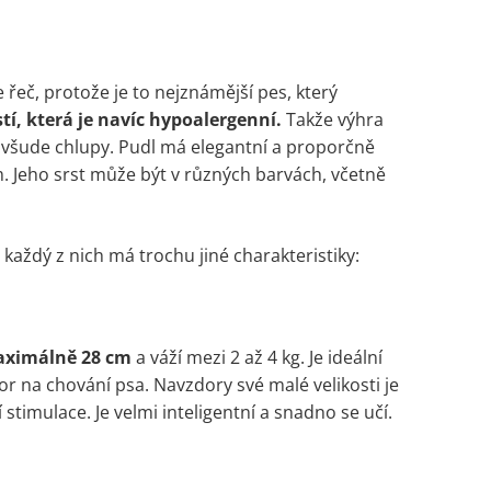
 řeč, protože je to nejznámější pes, který
í, která je navíc hypoalergenní.
Takže výhra
a všude chlupy. Pudl má elegantní a proporčně
 Jeho srst může být v různých barvách, včetně
 každý z nich má trochu jiné charakteristiky:
ximálně 28 cm
a váží mezi 2 až 4 kg. Je ideální
tor na chování psa. Navzdory své malé velikosti je
timulace. Je velmi inteligentní a snadno se učí.