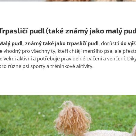
Trpasličí pudl (také známý jako malý pud
Malý pudl, známý také jako trpasličí pudl
, dorůstá
do výš
je vhodný pro všechny ty, kteří chtějí menšího psa, ale přest
je velmi aktivní a potřebuje pravidelné cvičení a venčení. Dík
pro různé psí sporty a tréninkové aktivity.