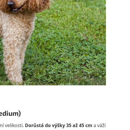
medium)
ní velikosti.
Dorůstá do výšky 35 až 45 cm
a váží