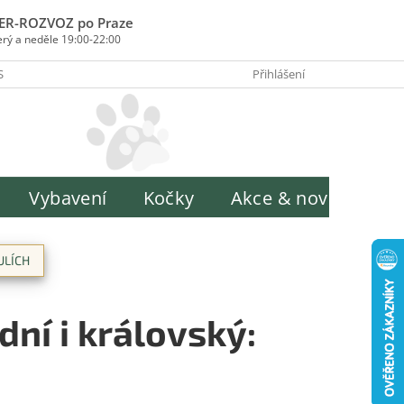
ER-ROZVOZ po Praze
erý a neděle 19:00-22:00
SOBY PLATBY
INFORMACE O ZPRACOVÁNÍ OSOBNÍCH ÚDAJŮ
Přihlášení
H
Vybavení
Kočky
Akce & novinky
ULÍCH
ední i královský: