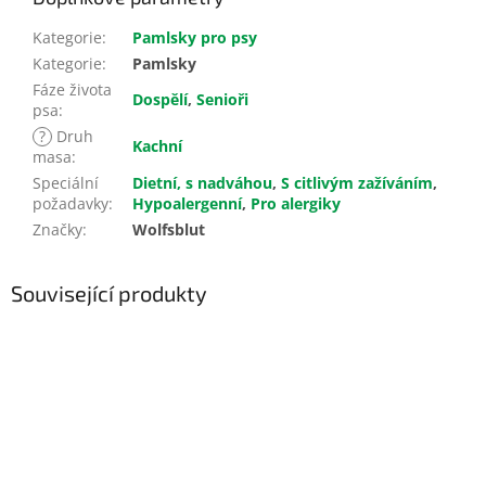
Kategorie
:
Pamlsky pro psy
Kategorie
:
Pamlsky
Fáze života
Dospělí
,
Senioři
psa
:
?
Druh
Kachní
masa
:
Speciální
Dietní, s nadváhou
,
S citlivým zažíváním
,
požadavky
:
Hypoalergenní
,
Pro alergiky
Značky
:
Wolfsblut
Související produkty