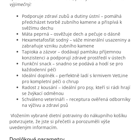
výjimečný:
Podporuje zdraví zubů a dutiny ústní – pomáhá
předcházet tvorbě zubního kamene a přispívá k
svěžímu dechu
Máta peprná – osvěžuje dech a pečuje o dásně
Hexametafosfát sodný – váže minerální usazeniny a
zabraňuje vzniku zubního kamene
Tapioka a zázvor – dodávají pamlsku příjemnou
konzistenci a podporují zdravé prostředí v ústech
Funkční snack – snadno se podává a hodí se pro
každodenní péči
Ideální doplněk – perfektně ladí s krmivem VetLine
pro kompletní péči o chrup
Radost z kousání – ideální pro psy, kteří si rádi hrají
se žvýkací odměnou
Schváleno veterináři – receptura ověřená odborníky
na výživu a zdraví psů
Vložením vybrané dietní potraviny do nákupního košíku
potvrzujete, že jste si přečetli a porozuměli výše
uvedeným informacím.
Doplňkové parametry