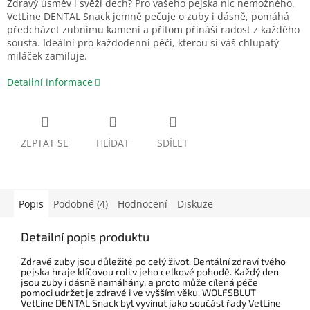
Zdravý úsměv i svěží dech? Pro vašeho pejska nic nemožného.
VetLine DENTAL Snack jemně pečuje o zuby i dásně, pomáhá
předcházet zubnímu kameni a přitom přináší radost z každého
sousta. Ideální pro každodenní péči, kterou si váš chlupatý
miláček zamiluje.
Detailní informace
ZEPTAT SE
HLÍDAT
SDÍLET
Popis
Podobné (4)
Hodnocení
Diskuze
Detailní popis produktu
Zdravé zuby jsou důležité po celý život. Dentální zdraví tvého
pejska hraje klíčovou roli v jeho celkové pohodě. Každý den
jsou zuby i dásně namáhány, a proto může cílená péče
pomoci udržet je zdravé i ve vyšším věku. WOLFSBLUT
VetLine DENTAL Snack byl vyvinut jako součást řady VetLine