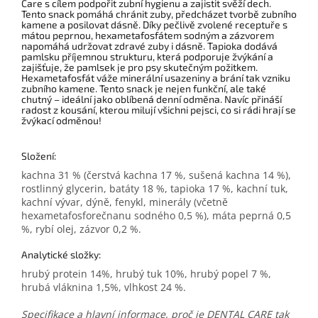
Care s cílem podpořit zubní hygienu a zajistit svěží dech.
Tento snack pomáhá chránit zuby, předcházet tvorbě zubního
kamene a posilovat dásně. Díky pečlivě zvolené receptuře s
mátou peprnou, hexametafosfátem sodným a zázvorem
napomáhá udržovat zdravé zuby i dásně. Tapioka dodává
pamlsku příjemnou strukturu, která podporuje žvýkání a
zajišťuje, že pamlsek je pro psy skutečným požitkem.
Hexametafosfát váže minerální usazeniny a brání tak vzniku
zubního kamene. Tento snack je nejen funkční, ale také
chutný – ideální jako oblíbená denní odměna. Navíc přináší
radost z kousání, kterou milují všichni pejsci, co si rádi hrají se
žvýkací odměnou!
Složení:
kachna 31 % (čerstvá kachna 17 %, sušená kachna 14 %),
rostlinný glycerin, batáty 18 %, tapioka 17 %, kachní tuk,
kachní vývar, dýně, fenykl, minerály (včetně
hexametafosforečnanu sodného 0,5 %), máta peprná 0,5
%, rybí olej, zázvor 0,2 %.
Analytické složky:
hrubý protein 14%, hrubý tuk 10%, hrubý popel 7 %,
hrubá vláknina 1,5%, vlhkost 24 %.
Specifikace a hlavní informace, p
roč je DENTAL CARE tak