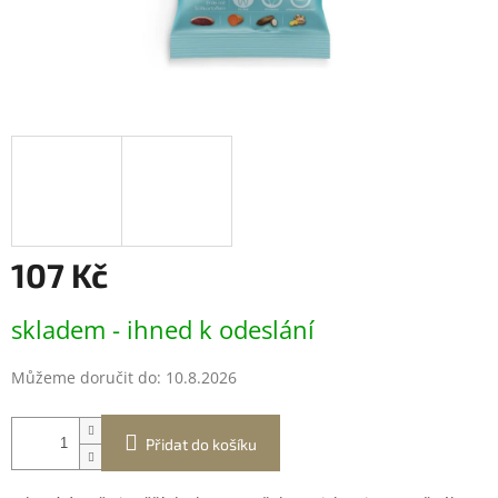
107 Kč
Měrná
skladem - ihned k odeslání
cena:
Můžeme doručit do:
10.8.2026
Přidat do košíku