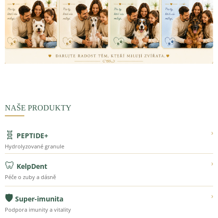
NAŠE PRODUKTY
🧬
›
PEPTIDE+
Hydrolyzované granule
🦷
›
KelpDent
Péče o zuby a dásně
🛡️
›
Super-imunita
Podpora imunity a vitality