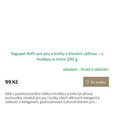
Yogupet Kefír pro psy a kočky s kloubní výživou – s
hruškou a mrkví 200 g
skladem - ihned k odeslání
99 Kč
Do košíku
Kefír z pasterizovaného mléka s hruškou a mrkví je zdravá
pochoutka, vhodná pro psy i kočky všech věkových kategorií a
velikostí. S kolagenem, glukosaminem a chondroitinem pro...