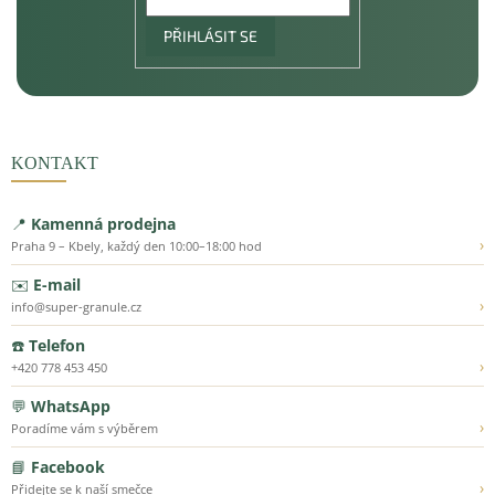
PŘIHLÁSIT SE
KONTAKT
📍
Kamenná prodejna
›
Praha 9 – Kbely, každý den 10:00–18:00 hod
✉️
E-mail
›
info@super-granule.cz
☎️
Telefon
›
+420 778 453 450
💬
WhatsApp
›
Poradíme vám s výběrem
📘
Facebook
›
Přidejte se k naší smečce