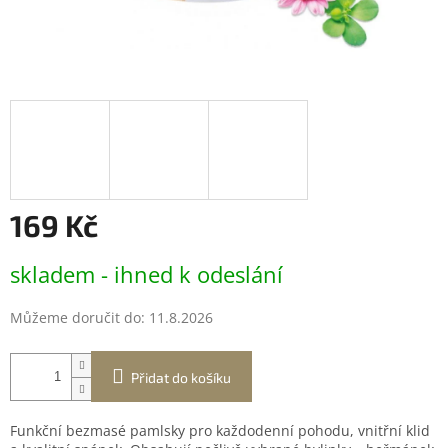
169 Kč
Měrná
skladem - ihned k odeslání
cena:
Můžeme doručit do:
11.8.2026
Přidat do košíku
Funkční bezmasé pamlsky pro každodenní pohodu, vnitřní klid