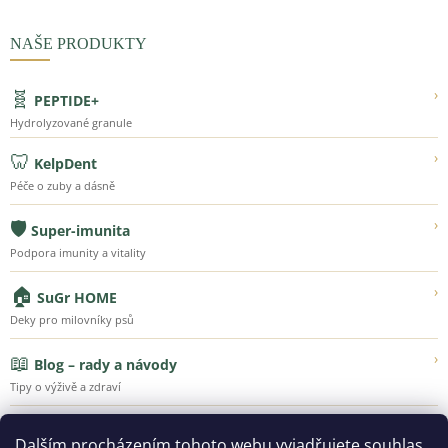
NAŠE PRODUKTY
🧬
›
PEPTIDE+
Hydrolyzované granule
🦷
›
KelpDent
Péče o zuby a dásně
🛡️
›
Super-imunita
Podpora imunity a vitality
🏠
›
SuGr HOME
Deky pro milovníky psů
📖
›
Blog – rady a návody
Tipy o výživě a zdraví
💚
›
Náš příběh
Dalším procházením tohoto webu vyjadřujete souhlas