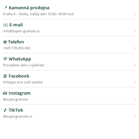
📍
Kamenná prodejna
›
Praha 9 – Kbely, každý den 10:00–18:00 hod
✉️
E-mail
›
info@super-granule.cz
☎️
Telefon
›
+420 778 453 450
💬
WhatsApp
›
Poradíme vám s výběrem
📘
Facebook
›
Přidejte se k naší smečce
📸
Instagram
›
@supergranule
🎵
TikTok
›
@supergranule.cz