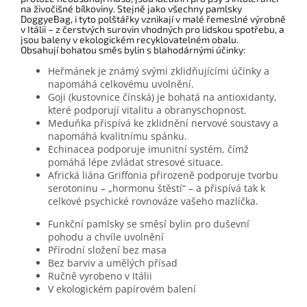
na živočišné bílkoviny. Stejně jako všechny pamlsky
DoggyeBag, i tyto polštářky vznikají v malé řemeslné výrobně
v Itálii – z čerstvých surovin vhodných pro lidskou spotřebu, a
jsou baleny v ekologickém recyklovatelném obalu.
Obsahují bohatou směs bylin s blahodárnými účinky:
Heřmánek je známý svými zklidňujícími účinky a
napomáhá celkovému uvolnění.
Goji (kustovnice čínská) je bohatá na antioxidanty,
které podporují vitalitu a obranyschopnost.
Meduňka přispívá ke zklidnění nervové soustavy a
napomáhá kvalitnímu spánku.
Echinacea podporuje imunitní systém, čímž
pomáhá lépe zvládat stresové situace.
Africká liána Griffonia přirozeně podporuje tvorbu
serotoninu – „hormonu štěstí“ – a přispívá tak k
celkové psychické rovnováze vašeho mazlíčka.
Funkční pamlsky se směsí bylin pro duševní
pohodu a chvíle uvolnění
Přírodní složení bez masa
Bez barviv a umělých přísad
Ručně vyrobeno v Itálii
V ekologickém papírovém balení