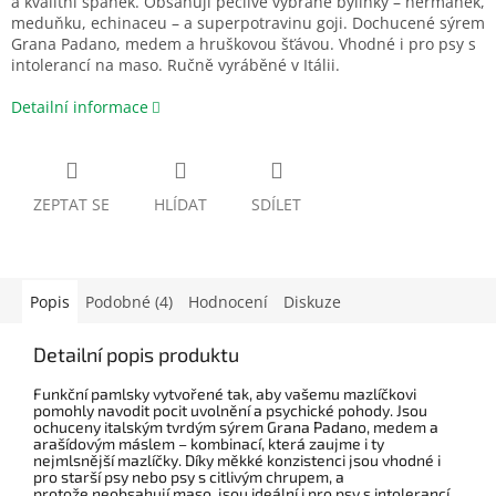
a kvalitní spánek. Obsahují pečlivě vybrané bylinky – heřmánek,
meduňku, echinaceu – a superpotravinu goji. Dochucené sýrem
Grana Padano, medem a hruškovou šťávou. Vhodné i pro psy s
intolerancí na maso. Ručně vyráběné v Itálii.
Detailní informace
ZEPTAT SE
HLÍDAT
SDÍLET
Popis
Podobné (4)
Hodnocení
Diskuze
Detailní popis produktu
Funkční pamlsky vytvořené tak, aby vašemu mazlíčkovi
pomohly navodit pocit uvolnění a psychické pohody. Jsou
ochuceny italským tvrdým sýrem Grana Padano, medem a
arašídovým máslem – kombinací, která zaujme i ty
nejmlsnější mazlíčky. Díky měkké konzistenci jsou vhodné i
pro starší psy nebo psy s citlivým chrupem, a
protože neobsahují maso, jsou ideální i pro psy s intolerancí