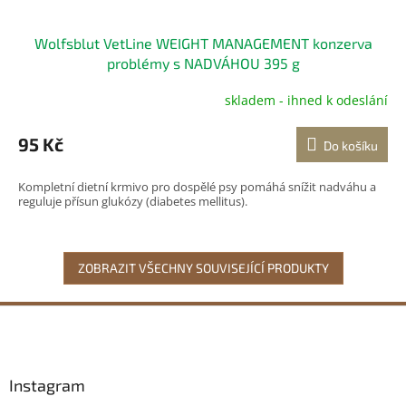
Wolfsblut VetLine WEIGHT MANAGEMENT konzerva
problémy s NADVÁHOU 395 g
skladem - ihned k odeslání
95 Kč
Do košíku
Kompletní dietní krmivo pro dospělé psy pomáhá snížit nadváhu a
reguluje přísun glukózy (diabetes mellitus).
ZOBRAZIT VŠECHNY SOUVISEJÍCÍ PRODUKTY
Z
á
p
a
Instagram
t