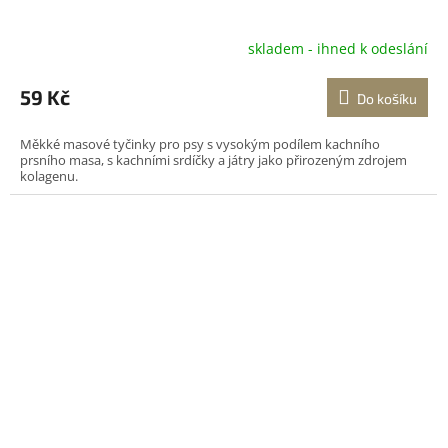
skladem - ihned k odeslání
59 Kč
Do košíku
Měkké masové tyčinky pro psy s vysokým podílem kachního
prsního masa, s kachními srdíčky a játry jako přirozeným zdrojem
kolagenu.