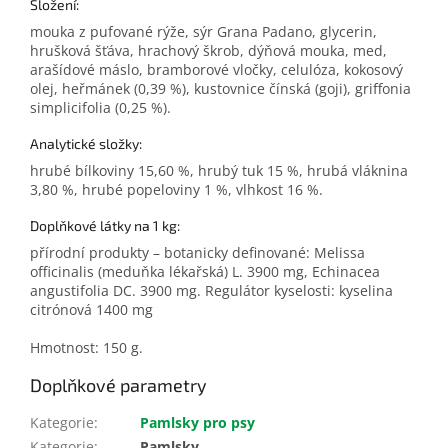
Složení:
mouka z pufované rýže, sýr Grana Padano, glycerin,
hrušková šťáva, hrachový škrob, dýňová mouka, med,
arašídové máslo, bramborové vločky, celulóza, kokosový
olej, heřmánek (0,39 %), kustovnice čínská (goji), griffonia
simplicifolia (0,25 %).
Analytické složky:
hrubé bílkoviny 15,60 %, hrubý tuk 15 %, hrubá vláknina
3,80 %, hrubé popeloviny 1 %, vlhkost 16 %.
Doplňkové látky na 1 kg:
přírodní produkty – botanicky definované: Melissa
officinalis (meduňka lékařská) L. 3900 mg, Echinacea
angustifolia DC. 3900 mg. Regulátor kyselosti: kyselina
citrónová 1400 mg
Hmotnost: 150 g.
Doplňkové parametry
Kategorie
:
Pamlsky pro psy
Kategorie
:
Pamlsky