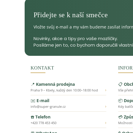
Vložte svůj e-mail a my vám budeme zasílat info
KONTAKT
INFOR
📍
Kamenná prodejna
📋
Obc
›
Praha 9 – Kbely, každý den 10:00–18:00 hod
Vše přeh
✉️
E-mail
📦
Dopr
›
info@super-granule.cz
Kdy balíč
☎️
Telefon
💳
Způs
›
+420 778 453 450
Možnosti