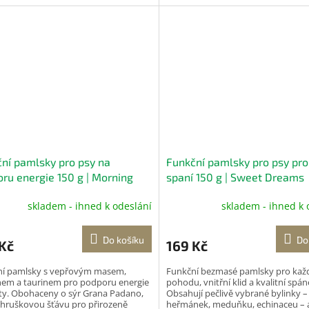
...
velikostí a...
ní pamlsky pro psy na
Funkční pamlsky pro psy pro
ru energie 150 g | Morning
spaní 150 g | Sweet Dreams
gy
skladem - ihned k odeslání
skladem - ihned k 
Do košíku
Do
Kč
169 Kč
ní pamlsky s vepřovým masem,
Funkční bezmasé pamlsky pro kaž
em a taurinem pro podporu energie
pohodu, vnitřní klid a kvalitní spán
lity. Obohaceny o sýr Grana Padano,
Obsahují pečlivě vybrané bylinky –
hruškovou šťávu pro přirozeně
heřmánek, meduňku, echinaceu – 