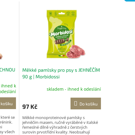
KACHNOU
Měkké pamlsky pro psy s JEHNĚČÍM
90 g | Morbidossi
 ihned k
skladem - ihned k odeslání
odeslání
 košíku
Do košíku
97 Kč
které se
Měkké monoproteinové pamlsky s
rénink.
jehněčím masem, ručně vyráběné v italské
ni
řemeslné dílně výhradně z čerstvých
sy všech
surovin prvotřídní kvality. Neobsahují