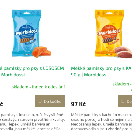
é pamlsky pro psy s LOSOSEM
Měkké pamlsky pro psy s 
| Morbidossi
90 g | Morbidossi
skladem -
skladem - ihned k odeslání
Průměrné
hodnocení
produktu
Do košíku
Do
č
97 Kč
je
5,0
pamlsky s lososem, ručně vyráběné
Měkké pamlsky s kachním masem, 
z
i z čerstvých surovin prvotřídní kvality.
snadno porcují a hodí se nejen na t
5
hují lepek, umělá barviva ani
Neobsahují lepek, umělá barviva a
hvězdiček.
ovadla. Jsou měkké, lehce se dělí a
dochucovadla a jsou vhodné pro p