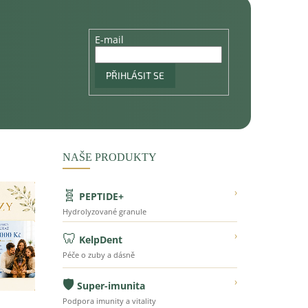
E-mail
PŘIHLÁSIT SE
NAŠE PRODUKTY
🧬
›
PEPTIDE+
Hydrolyzované granule
🦷
›
KelpDent
Péče o zuby a dásně
🛡️
›
Super-imunita
Podpora imunity a vitality