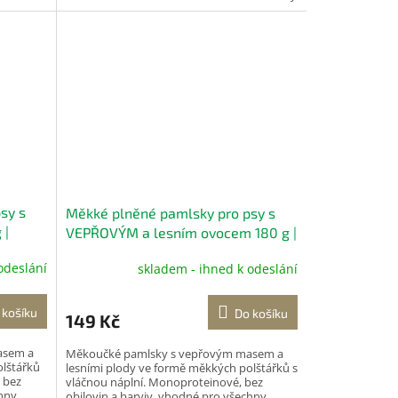
tvrdý sýr...
sy s
Měkké plněné pamlsky pro psy s
 |
VEPŘOVÝM a lesním ovocem 180 g |
DoggyBreak
odeslání
skladem - ihned k odeslání
 košíku
Do košíku
149 Kč
asem a
Měkoučké pamlsky s vepřovým masem a
olštářků
lesními plody ve formě měkkých polštářků s
 bez
vláčnou náplní. Monoproteinové, bez
chny
obilovin a barviv, vhodné pro všechny