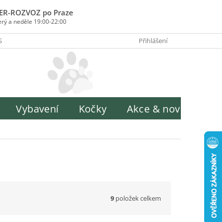
ER-ROZVOZ po Praze
erý a neděle 19:00-22:00
SOBY PLATBY
INFORMACE O ZPRACOVÁNÍ OSOBNÍCH ÚDAJŮ
Přihlášení
H
Vybavení
Kočky
Akce & novinky
9
položek celkem