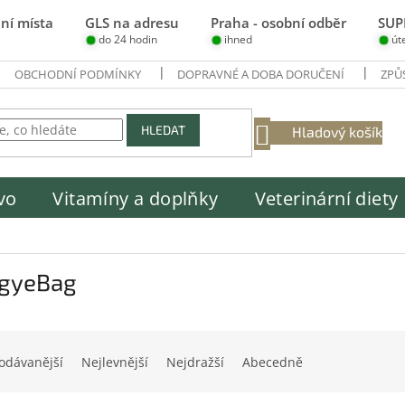
ní místa
GLS na adresu
Praha - osobní odběr
SUP
do 24 hodin
ihned
út
OBCHODNÍ PODMÍNKY
DOPRAVNÉ A DOBA DORUČENÍ
ZPŮ
NÁKUPNÍ
HLEDAT
Hladový košík
KOŠÍK
vo
Vitamíny a doplňky
Veterinární diety
gyeBag
odávanější
Nejlevnější
Nejdražší
Abecedně