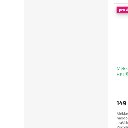
lákavo
pro 
Měkké
HRUŠ
Dogg
149
Měkké 
neodol
arašíd
Přírodn