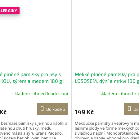
u chuť. Vhodné pro...
superpotravinu goji. Dochucené...
ALERGIKY
 plněné pamlsky pro psy s
Měkké plněné pamlsky pro p
KOU, sýrem a medem 180 g |
LOSOSEM, dýní a mrkví 180 g
yBreak
DoggyBreak
skladem - ihned k odeslání
skladem - ihned k 
Do košíku
Do
 Kč
149 Kč
bezmasé pamlsky s jemnou náplní a
Měkoučké pamlsky s vepřovým m
atelnou chutí hrušky, medu,
lesními plody ve formě měkkých p
ového másla a sýru Grana Padano.
s vláčnou náplní. Monoproteinové,
í složení bez obilovin, barviv a
obilovin a barviv, vhodné pro vše