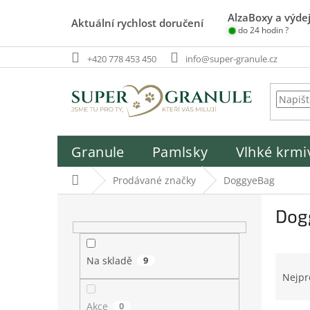
Přejít
AlzaBoxy a výdej
na
Aktuální rychlost doručení
do 24 hodin ?
obsah
+420 778 453 450
info@super-granule.cz
Granule
Pamlsky
Vlhké krmi
Domů
Prodávané značky
DoggyeBag
P
Dog
o
s
t
Ř
r
Na skladě
9
a
a
Nejpr
z
n
e
Akce
0
n