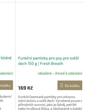
lepek, umělá barviva ani...
 klidné
Funkční pamlsky pro psy pro svěží
dech 150 g | Fresh Breath
odeslání
skladem - ihned k odeslání
 košíku
Do košíku
169 Kč
dodenní
Funkční bezmasé pamlsky pro zdravou
ek.
ústní dutinu a svěží dech. Vyrobené pouze z
přírodních surovin, jako je šalvěj, petržel
a
nebo hrušková šťáva, a obohacené o italský