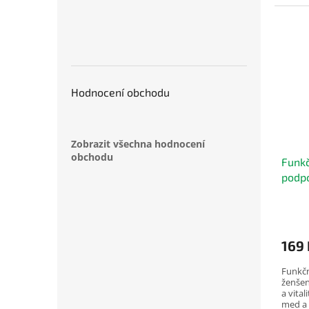
hodí se
Hodnocení obchodu
Zobrazit všechna hodnocení
obchodu
Funkč
podpo
Ener
169 
Funkč
ženšen
a vita
med a 