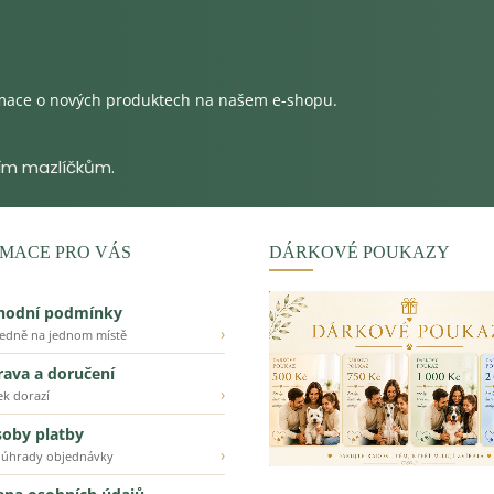
rmace o nových produktech na našem e-shopu.
MACE PRO VÁS
DÁRKOVÉ POUKAZY
hodní podmínky
›
ledně na jednom místě
ava a doručení
›
ek dorazí
oby platby
›
 úhrady objednávky