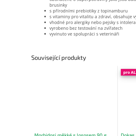
brusinky
s přírodními prebiotiky z topinamburu
s vitaminy pro vitalitu a zdraví, obsahuje
vhodné pro alergiky nebo pejsky s intoler
vyrobeno bez testování na zvířatech
vyvinuto ve spolupráci s veterináři
Související produkty
pro A
Morbidosi měkké s lososem 90 g
Dokas K