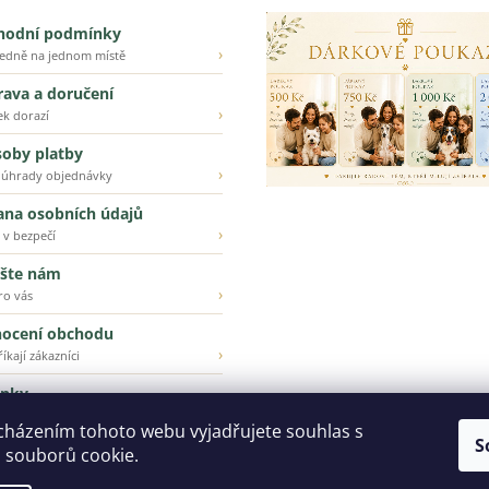
hodní podmínky
›
ledně na jednom místě
ava a doručení
›
ek dorazí
oby platby
›
 úhrady objednávky
ana osobních údajů
›
 v bezpečí
šte nám
›
ro vás
ocení obchodu
›
íkají zákazníci
inky
›
ější z našeho e-shopu
cházením tohoto webu vyjadřujete souhlas s
S
 souborů cookie.