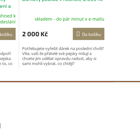
ení a
 ihned k
skladem - do pár minut v e-mailu
deslání
2 000 Kč
košíku
Do košíku
Potřebujete vyřešit dárek na poslední chvíli?
odpoří
Víte, vaši že přátelé své pejsky milují a
pejska.
chcete jim udělat opravdu radost, aby si
 to, co
sami mohli vybrat, co chtějí?