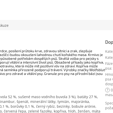
R
M
skuze
A
Dop
ce, posílení průtoku krve, zdravou sítnici a zrak, zlepšuje
Kate
mazlíčci budou okouzleni lahodnou chutí koňského masa. Krmivo je
Kate
řizpůsobené potřebám dospělých psů. Skvělá volba pro pejsky s
rují vitální a intenzivní život psů. Obsažené přísady jako kopřiva,
Fáze
ravinu, která může mít pozitivní vliv na zdraví. Kopřiva může
psa
:
něná semínka přirozeně podporují trávení. Výrobky značky Wolfsblut
ivo pro zdravé a vitální psy. Granule pro psy na přírodní bázi jsou
Hmo
psa 
dosp
?
D
mas
vola 52 %, sušené maso vodního buvola 3 %), batáty 27 %,
opinambur, špenát, minerální látky, tymián, majoránka,
Spec
 0,1 %, borůvky 0,1 %, černý rybíz, bezinky, bobule arónie,
pož
, červená řepa, zelené fazolky, kopřiva, hloh, ženšen, máta