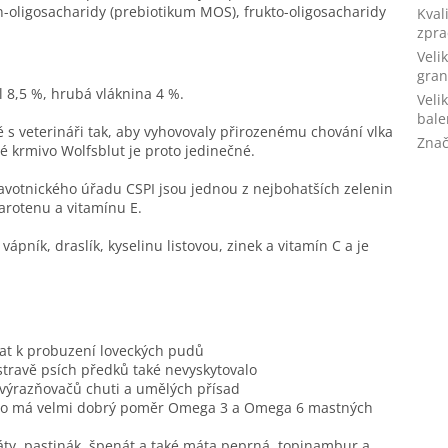
oligosacharidy (prebiotikum MOS), frukto-oligosacharidy
Kval
zpra
Veli
gran
l 8,5 %, hrubá vláknina 4 %.
Veli
bale
ě s veterináři tak, aby vyhovovaly přirozenému chování vlka
Zna
hé krmivo Wolfsblut je proto jedinečné.
votnického úřadu CSPI jsou jednou z nejbohatších zelenin
arotenu a vitamínu E.
ápník, draslík, kyselinu listovou, zinek a vitamín C a je
rat k probuzení loveckých pudů
stravě psích předků také nevyskytovalo
 zvýrazňovačů chuti a umělých přísad
 maso má velmi dobrý poměr Omega 3 a Omega 6 mastných
ty, pastinák,
špenát a také máta peprná, topinambur a