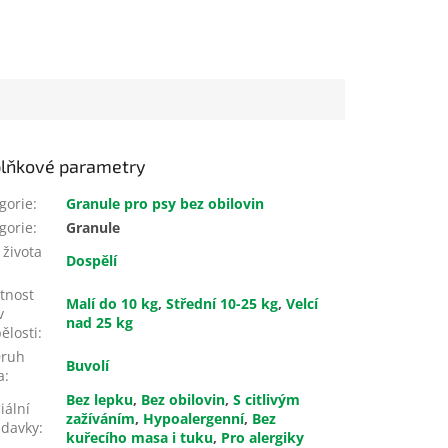
lňkové parametry
gorie
:
Granule pro psy bez obilovin
gorie
:
Granule
 života
Dospělí
tnost
Malí do 10 kg
,
Střední 10-25 kg
,
Velcí
v
nad 25 kg
ělosti
:
ruh
Buvolí
a
:
Bez lepku
,
Bez obilovin
,
S citlivým
iální
zažíváním
,
Hypoalergenní
,
Bez
adavky
:
kuřecího masa i tuku
,
Pro alergiky