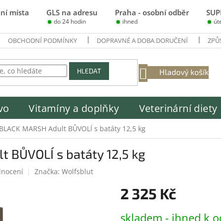
ní místa
GLS na adresu
Praha - osobní odběr
SUP
do 24 hodin
ihned
út
OBCHODNÍ PODMÍNKY
DOPRAVNÉ A DOBA DORUČENÍ
ZPŮ
NÁKUPNÍ
HLEDAT
Hladový košík
KOŠÍK
vo
Vitamíny a doplňky
Veterinární diety
 BLACK MARSH Adult BŮVOLÍ s batáty 12,5 kg
 BŮVOLÍ s batáty 12,5 kg
dnocení
Značka:
Wolfsblut
2 325 Kč
Měrná
skladem - ihned k o
cena: