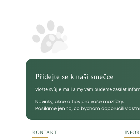
Vložte svůj e-mail a my vám budeme zasílat info
KONTAKT
INFOR