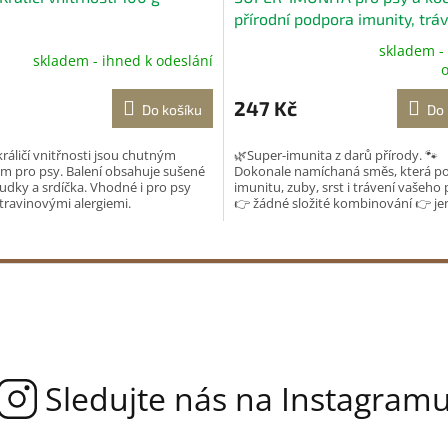
přírodní podpora imunity, tráv
zubů 180 g
skladem -
skladem - ihned k odeslání
Průměrné
o
hodnocení
produktu
247 Kč
Do košíku
Do 
je
5,0
ráličí vnitřnosti jsou chutným
🌿Super-imunita z darů přírody. 🐾
z
m pro psy. Balení obsahuje sušené
Dokonale namíchaná směs, která p
5
aludky a srdíčka. Vhodné i pro psy
imunitu, zuby, srst i trávení vašeho 
hvězdiček.
otravinovými alergiemi.
👉 žádné složité kombinování 👉 jen
opravdu funguje...