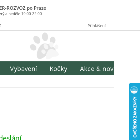
ER-ROZVOZ po Praze
erý a neděle 19:00-22:00
SOBY PLATBY
INFORMACE O ZPRACOVÁNÍ OSOBNÍCH ÚDAJŮ
Přihlášení
H
Vybavení
Kočky
Akce & novinky
deslání