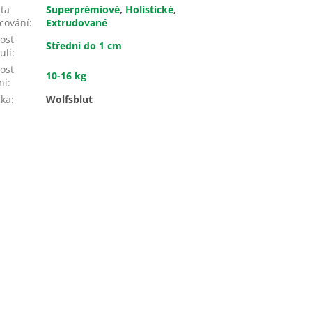
ita
Superprémiové
,
Holistické
,
cování
:
Extrudované
kost
Střední do 1 cm
ulí
:
kost
10-16 kg
ní
:
čka
:
Wolfsblut