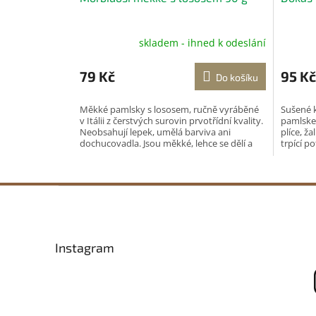
skladem - ihned k odeslání
79 Kč
95 Kč
Do košíku
Měkké pamlsky s lososem, ručně vyráběné
Sušené k
v Itálii z čerstvých surovin prvotřídní kvality.
pamlske
Neobsahují lepek, umělá barviva ani
plíce, ž
dochucovadla. Jsou měkké, lehce se dělí a
trpící p
hodí se...
Z
á
p
a
Instagram
t
í