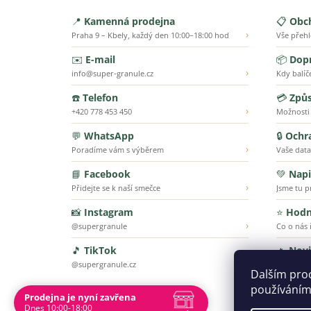
📍
Kamenná prodejna
📋
Obc
›
Praha 9 – Kbely, každý den 10:00–18:00 hod
Vše přeh
✉️
E-mail
📦
Dopr
›
info@super-granule.cz
Kdy balíč
☎️
Telefon
💳
Způs
›
+420 778 453 450
Možnosti
💬
WhatsApp
🔒
Ochr
›
Poradíme vám s výběrem
Vaše data
📘
Facebook
💚
Napi
›
Přidejte se k naší smečce
Jsme tu p
📸
Instagram
⭐
Hodn
›
@supergranule
Co o nás ř
🎵
TikTok
🔥
Nov
›
@supergranule.cz
To nejnov
Dalším pro
používáním
Prodejna je nyní zavřena
Dnes 10:00-18:00