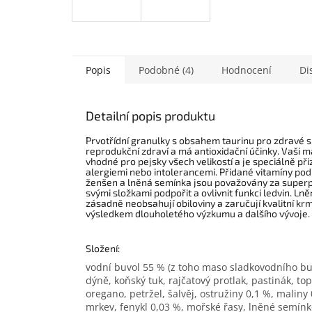
Popis
Podobné (4)
Hodnocení
Di
Detailní popis produktu
Prvotřídní granulky s obsahem taurinu pro zdravé srd
reprodukční zdraví a má antioxidační účinky. Vaši 
vhodné pro pejsky všech velikostí a je speciálně p
alergiemi nebo intolerancemi. Přidané vitamíny podpo
ženšen a lněná semínka jsou považovány za superpot
svými složkami podpořit a ovlivnit funkci ledvin. L
zásadně neobsahují obiloviny a zaručují kvalitní krm
výsledkem dlouholetého výzkumu a dalšího vývoje.
Složení:
vodní buvol 55 % (z toho maso sladkovodního bu
dýně, koňský tuk, rajčatový protlak, pastinák, t
oregano, petržel, šalvěj, ostružiny 0,1 %, maliny
mrkev, fenykl 0,03 %, mořské řasy, lněné semínko