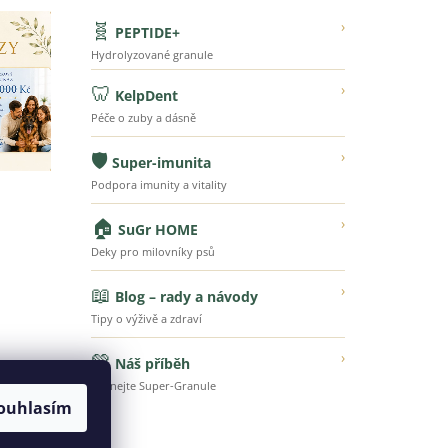
🧬
›
PEPTIDE+
Hydrolyzované granule
🦷
›
KelpDent
Péče o zuby a dásně
🛡️
›
Super-imunita
Podpora imunity a vitality
🏠
›
SuGr HOME
Deky pro milovníky psů
📖
›
Blog – rady a návody
Tipy o výživě a zdraví
💚
›
Náš příběh
Poznejte Super-Granule
ouhlasím