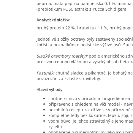
peprná, máta peprná pampeliška 0,1 %, mannan-
(prebiotikum FOS), extrakt z Yucca Schidigera.
Analytické složky:
hrubý protein 22 %, hrubý tuk 11 %, hrubý pope
Jednotlivé složky potravy byly sestaveny společn
kořisti a poznatkům o holistické výživě psů. Suc
Sladké brambory (batáty):
podle amerického zdra
pro svou cennou vlákninu a vysoký obsah beta-k
Pastinák:
chutná sladce a pikantně, je bohatý na v
považován za zvláště stravitelný.
Hlavní výhody:
chutné krmivo s přírodními ingrediencemi
připraveno s ohledem na vlčí model - náv
bezobilná receptura, dříve se v přirozené 
kompletně tedy bez kukuřice, lepku, sóji,
vodní bůvol je lehce stravitelný a jeho
kyselin
obohacené o superpotraviny jako jsou batá