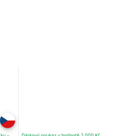
ky –
Dárkový poukaz v hodnotě 2.000 Kč