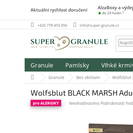
Přejít
AlzaBoxy a výdej
na
Aktuální rychlost doručení
do 24 hodin ?
obsah
+420 778 453 450
info@super-granule.cz
Granule
Pamlsky
Vlhké krmi
Domů
Granule
Bez obilovin
Wolfsblut
Wolfsblut BLACK MARSH Adult
Průměrné
Neohodnoceno
Podrobnosti ho
pro ALERGIKY
hodnocení
produktu
je
0,0
z