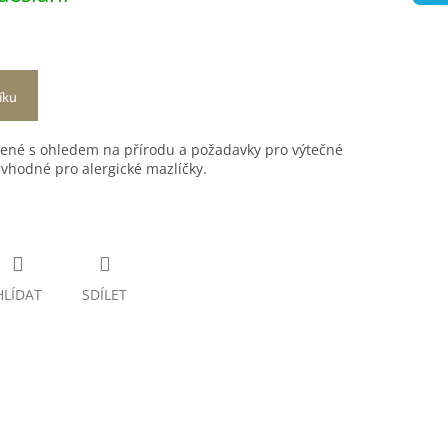
íku
obené s ohledem na přírodu a požadavky pro výtečné
 vhodné pro alergické mazlíčky.
HLÍDAT
SDÍLET