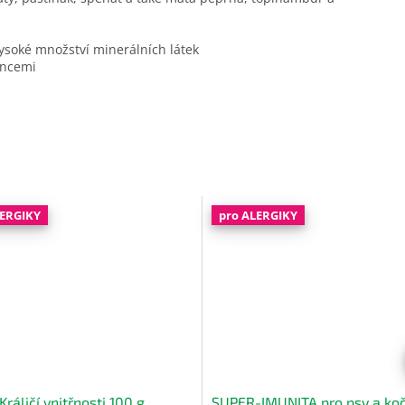
 vysoké množství minerálních látek
ancemi
LERGIKY
pro ALERGIKY
ráličí vnitřnosti 100 g
SUPER-IMUNITA pro psy a koč