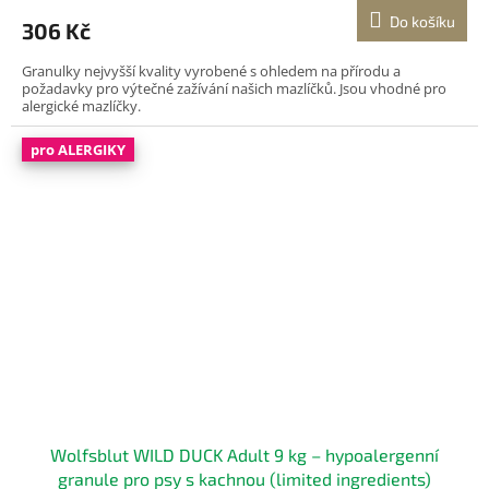
M
Do košíku
306 Kč
A
Granulky nejvyšší kvality vyrobené s ohledem na přírodu a
požadavky pro výtečné zažívání našich mazlíčků. Jsou vhodné pro
alergické mazlíčky.
pro ALERGIKY
Wolfsblut WILD DUCK Adult 9 kg – hypoalergenní
granule pro psy s kachnou (limited ingredients)