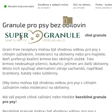
Přejít
AlzaBoxy a výdejní místa
GLS na adresu
Praha - osobn
na
Aktuální doba doručení
do 24 hodin ?
do 24 hodin
ihned, otevřeno 
obsah
NÁKUPNÍ
Granule pro psy bez obilovin
KOŠÍK
Má váš pejsek citlivé zažívání nebo hledáte
bezobilné granule
pro psy
?
Grain Free receptury mohou být vhodnou volbou pro psy s
citlivým zažíváním, intolerancí na obiloviny nebo pro majitele,
kteří preferují kvalitní krmivo bez obilných složek. Toto
krmivo neobsahuje pšenici, kukuřici, ječmen ani další obiloviny.
Místo nich využívají alternativní zdroje sacharidů, například
brambory, batáty nebo luštěniny.
Díky tomu mohou být vhodnou volbou pro psy s citlivým
zažíváním nebo intolerancí na obiloviny.
Má váš pejsek citlivé zažívání nebo hledáte
bezobilné granule
pro psy
?
Bezobilné granule mohou být vhodnou volbou pro psy s