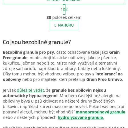
S
1
2
t
O
r
38
položek celkem
v
á
l
NAHORU
n
á
k
d
o
v
Co jsou bezobilné granule?
a
á
c
n
í
Bezobilné granule pro psy
, často označované také jako
Grain
í
p
Free granule
, neobsahují klasické obiloviny, jako je pšenice,
r
kukuřice, ječmen nebo žito. Místo nich využívají alternativní
v
zdroje sacharidů, například brambory, batáty nebo luštěniny.
k
Díky tomu mohou být vhodnou volbou pro psy s
intolerancí na
y
obiloviny
nebo pro majitele, kteří preferují
Grain Free krmivo
.
v
ý
Je však
důležité vědět
, že
granule bez obilovin nejsou
p
automaticky hypoalergenní
. Mnohem častější než alergie na
i
obiloviny bývá u psů citlivost na některé druhy živočišných
s
bílkovin, například kuřecí maso nebo hovězí. Pokud váš pes trpí
u
potravní alergií, mohou být vhodnější
monoproteinové granule
nebo v některých případech
hydrolyzované granule
.