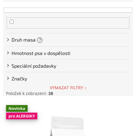
e
n
í
p
r
o
Druh masa
?
d
u
Hmotnost psa v dospělosti
k
t
Speciální požadavky
ů
Značky
VYMAZAT FILTRY
Položek k zobrazení:
38
V
Novinka
ý
pro ALERGIKY
p
i
s