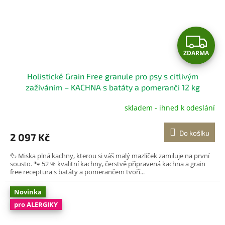
Z
ZDARMA
D
Holistické Grain Free granule pro psy s citlivým
A
zažíváním – KACHNA s batáty a pomeranči 12 kg
Kompletní bezobilné krmivo pro dospělé psy
R
skladem - ihned k odeslání
M
Do košíku
2 097 Kč
A
🦆 Miska plná kachny, kterou si váš malý mazlíček zamiluje na první
sousto. 🐾 52 % kvalitní kachny, čerstvě připravená kachna a grain
free receptura s batáty a pomerančem tvoří...
Novinka
pro ALERGIKY