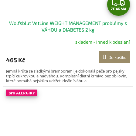
Z
ZDARMA
D
Wolfsblut VetLine WEIGHT MANAGEMENT problémy s
A
VÁHOU a DIABETES 2 kg
R
skladem - ihned k odeslání
M
Do košíku
465 Kč
A
Jemná krůta se sladkými bramborami je dokonalá péče pro pejsky
trpící cukrovkou a nadváhou. Kompletní dietní krmivo bez obilovin,
které pomáhá pejskům udržet ideální váhu a...
pro ALERGIKY