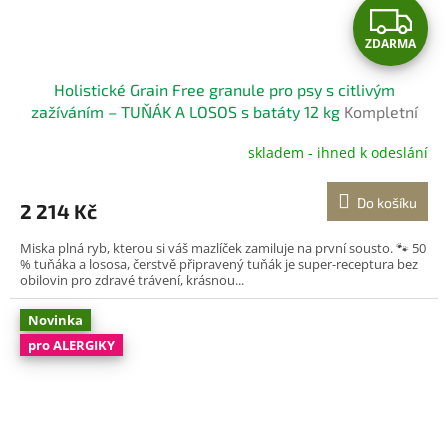
Z
ZDARMA
D
Holistické Grain Free granule pro psy s citlivým
A
zažíváním – TUŇÁK A LOSOS s batáty 12 kg
Kompletní
bezobilné krmivo pro dospělé psy
R
skladem - ihned k odeslání
M
Do košíku
2 214 Kč
A
Miska plná ryb, kterou si váš mazlíček zamiluje na první sousto. 🐾 50
% tuňáka a lososa, čerstvě připravený tuňák je super-receptura bez
obilovin pro zdravé trávení, krásnou...
Novinka
pro ALERGIKY