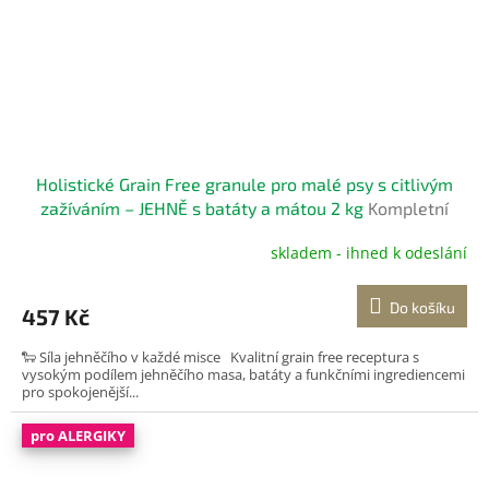
Holistické Grain Free granule pro malé psy s citlivým
zažíváním – JEHNĚ s batáty a mátou 2 kg
Kompletní
bezobilné krmivo pro dospělé psy
skladem - ihned k odeslání
Do košíku
457 Kč
🐑 Síla jehněčího v každé misce Kvalitní grain free receptura s
vysokým podílem jehněčího masa, batáty a funkčními ingrediencemi
pro spokojenější...
pro ALERGIKY