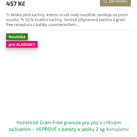
Do košíku
457 Kč
🦆 Miska plná kachny, kterou si váš malý mazlíček zamiluje na první
sousto. 🐾 52 % kvalitní kachny, čerstvě připravená kachna a grain
free receptura s batáty a pomerančem...
Novinka
pro ALERGIKY
Holistické Grain Free granule pro psy s citlivým
zažíváním – VEPŘOVÉ s batáty a jablky 2 kg
Kompletní
bezobilné krmivo pro dospělé psy