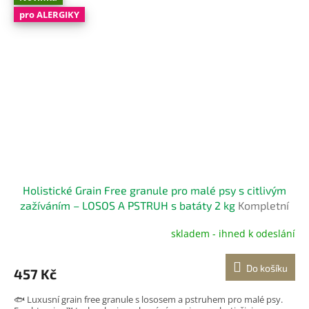
pro ALERGIKY
Holistické Grain Free granule pro malé psy s citlivým
zažíváním – LOSOS A PSTRUH s batáty 2 kg
Kompletní
bezobilné krmivo pro dospělé psy
skladem - ihned k odeslání
Do košíku
457 Kč
🐟 Luxusní grain free granule s lososem a pstruhem pro malé psy.