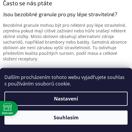
Často se nás ptáte
Jsou bezobilné granule pro psy lépe stravitelné?
Bezobilné granule mohou být pro některé psy lépe stravitelné,
zejména pokud mají citlivé zažívání nebo hůře snášejí některé
obilné složky. Místo obilovin obsahují alternativní zdroje
sacharidů, například brambory nebo batáty. Samotná absence
obilovin ale není zárukou vyšší stravitelnosti. Tu ovlivňuje
především kvalita použitých surovin, podíl masa a celkové
složení receptury.
Jsou Grain Free granule vhodné pro alergické psy?
Dalším procházením tohoto webu vyjadřujete souhlas
s používáním souborů cookie.
Grain Free granule
mohou být vhodné pro psy s
intolerancí na
obiloviny
, ale neřeší všechny typy potravních alergií. Pokud pes
reaguje na konkrétní druh masa, například kuřecí, je často
Nastavení
vhodnější zvolit
monoproteinové granule
nebo
hydrolyzované
granule
.
Zobrazit
Souhlasím
ě
Jaký je rozdíl mezi bezobilnými a monoproteinovými
granulemi?