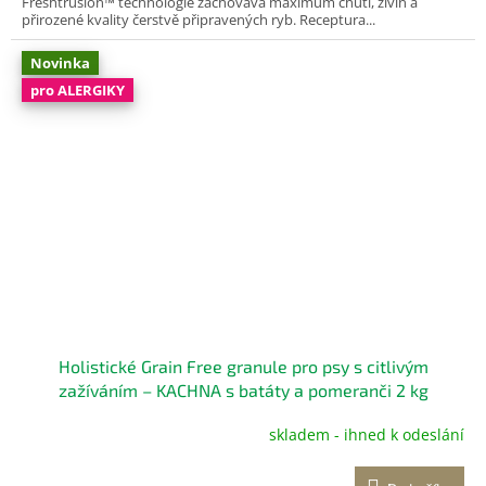
Freshtrusion™ technologie zachovává maximum chuti, živin a
přirozené kvality čerstvě připravených ryb. Receptura...
Novinka
pro ALERGIKY
Holistické Grain Free granule pro psy s citlivým
zažíváním – KACHNA s batáty a pomeranči 2 kg
Kompletní bezobilné krmivo pro dospělé psy
skladem - ihned k odeslání