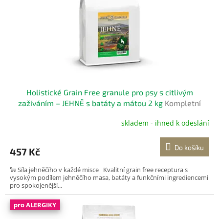
p
r
o
d
u
k
t
ů
Holistické Grain Free granule pro psy s citlivým
zažíváním – JEHNĚ s batáty a mátou 2 kg
Kompletní
bezobilné krmivo pro dospělé psy
skladem - ihned k odeslání
Do košíku
457 Kč
🐑 Síla jehněčího v každé misce Kvalitní grain free receptura s
vysokým podílem jehněčího masa, batáty a funkčními ingrediencemi
pro spokojenější...
pro ALERGIKY