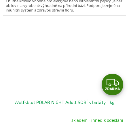
Chutné krmivo vhodné pro alergické nebo intolerantní pejsky. Je bez
obilovin a vyrobené výhradně na přírodní bázi. Podporuje zejména
imunitní systém a zdravou střevní flóru.
Z
ZDARMA
D
Wolfsblut POLAR NIGHT Adult SOBÍ s batáty 1 kg
A
R
skladem - ihned k odeslání