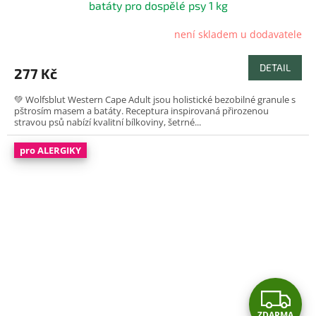
batáty pro dospělé psy 1 kg
není skladem u dodavatele
DETAIL
277 Kč
💚 Wolfsblut Western Cape Adult jsou holistické bezobilné granule s
pštrosím masem a batáty. Receptura inspirovaná přirozenou
stravou psů nabízí kvalitní bílkoviny, šetrné...
pro ALERGIKY
Z
ZDARMA