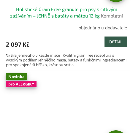
D
Holistické Grain Free granule pro psy s citlivým
A
zažíváním – JEHNĚ s batáty a mátou 12 kg
Kompletní
bezobilné krmivo pro dospělé psy
R
objednáno u dodavatele
M
DETAIL
2 097 Kč
A
🐑 Síla jehněčího v každé misce Kvalitní grain free receptura s
vysokým podílem jehněčího masa, batáty a funkčními ingrediencemi
pro spokojenější bříško, krásnou srst a...
Novinka
pro ALERGIKY