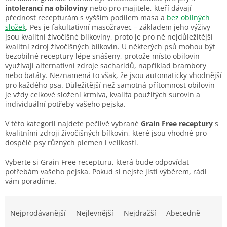
intolerancí na obiloviny
nebo pro majitele, kteří dávají
přednost recepturám s vyšším podílem masa a
bez obilných
složek
. Pes je fakultativní masožravec – základem jeho výživy
jsou kvalitní živočišné bílkoviny, proto je pro ně nejdůležitější
kvalitní zdroj živočišných bílkovin. U některých psů mohou být
bezobilné receptury lépe snášeny, protože místo obilovin
využívají alternativní zdroje sacharidů, například brambory
nebo batáty. Neznamená to však, že jsou automaticky vhodnější
pro každého psa. Důležitější než samotná přítomnost obilovin
je vždy celkové složení krmiva, kvalita použitých surovin a
individuální potřeby vašeho pejska.
V této kategorii najdete pečlivě vybrané
Grain Free receptury
s
kvalitními zdroji živočišných bílkovin, které jsou vhodné pro
dospělé psy různých plemen i velikostí.
Vyberte si Grain Free recepturu, která bude odpovídat
potřebám vašeho pejska. Pokud si nejste jistí výběrem, rádi
vám poradíme.
Ř
a
Nejprodávanější
Nejlevnější
Nejdražší
Abecedně
z