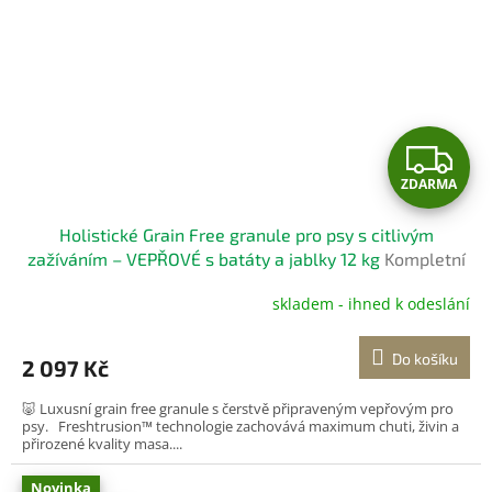
Z
ZDARMA
D
Holistické Grain Free granule pro psy s citlivým
A
zažíváním – VEPŘOVÉ s batáty a jablky 12 kg
Kompletní
bezobilné krmivo pro dospělé psy
R
skladem - ihned k odeslání
M
Do košíku
2 097 Kč
A
🐷 Luxusní grain free granule s čerstvě připraveným vepřovým pro
psy. Freshtrusion™ technologie zachovává maximum chuti, živin a
přirozené kvality masa....
Novinka