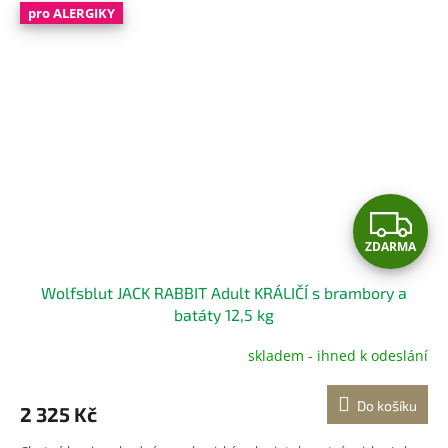
pro ALERGIKY
Z
ZDARMA
D
Wolfsblut JACK RABBIT Adult KRÁLIČÍ s brambory a
A
batáty 12,5 kg
R
skladem - ihned k odeslání
M
Do košíku
2 325 Kč
A