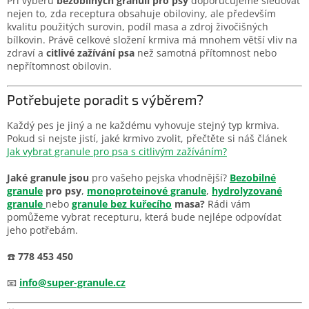
Při výběru
bezobilných granulí pro psy
doporučujeme sledovat
nejen to, zda receptura obsahuje obiloviny, ale především
kvalitu použitých surovin, podíl masa a zdroj živočišných
bílkovin. Právě celkové složení krmiva má mnohem větší vliv na
zdraví a
citlivé zažívání psa
než samotná přítomnost nebo
nepřítomnost obilovin.
Potřebujete poradit s výběrem?
Každý pes je jiný a ne každému vyhovuje stejný typ krmiva.
Pokud si nejste jistí, jaké krmivo zvolit, přečtěte si náš článek
Jak vybrat granule pro psa s citlivým zažíváním?
Jaké granule jsou
pro vašeho pejska vhodnější?
Bezobilné
granule
pro psy
,
monoproteinové granule
,
hydrolyzované
granule
nebo
granule bez kuřecího
masa?
Rádi vám
pomůžeme vybrat recepturu, která bude nejlépe odpovídat
jeho potřebám.
☎️
778 453 450
📧
info@super-granule.cz