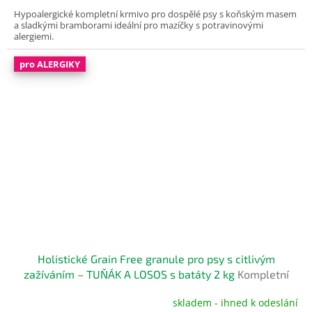
A
5,0
Hypoalergické kompletní krmivo pro dospělé psy s koňským masem
z
a sladkými bramborami ideální pro mazíčky s potravinovými
5
alergiemi.
hvězdiček.
pro ALERGIKY
Holistické Grain Free granule pro psy s citlivým
zažíváním – TUŇÁK A LOSOS s batáty 2 kg
Kompletní
bezobilné krmivo pro dospělé psy
skladem - ihned k odeslání