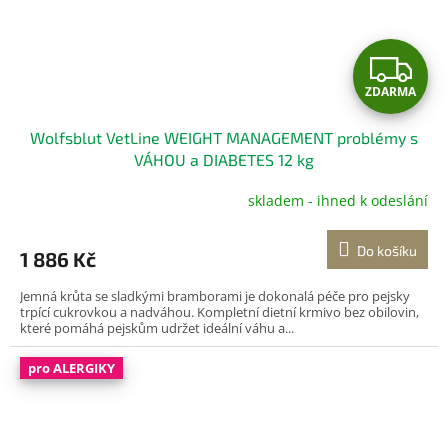
Z
ZDARMA
D
Wolfsblut VetLine WEIGHT MANAGEMENT problémy s
A
VÁHOU a DIABETES 12 kg
R
skladem - ihned k odeslání
M
Do košíku
1 886 Kč
A
Jemná krůta se sladkými bramborami je dokonalá péče pro pejsky
trpící cukrovkou a nadváhou. Kompletní dietní krmivo bez obilovin,
které pomáhá pejskům udržet ideální váhu a...
pro ALERGIKY