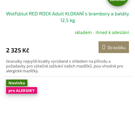
D
Wolfsblut RED ROCK Adult KLOKANÍ s brambory a batáty
A
12,5 kg
R
skladem - ihned k odeslání
Průměrné
hodnocení
M
produktu
Do košíku
2 325 Kč
je
A
5,0
Granulky nejvyšší kvality vyrobené s ohledem na přírodu a
z
požadavky pro výtečné zažívání našich mazlíčků. Jsou vhodné pro
5
alergické mazlíčky.
hvězdiček.
Novinka
pro ALERGIKY