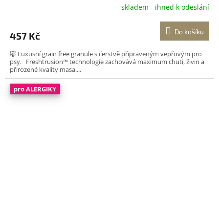
skladem - ihned k odeslání
Do košíku
457 Kč
🐷 Luxusní grain free granule s čerstvě připraveným vepřovým pro
psy. Freshtrusion™ technologie zachovává maximum chuti, živin a
přirozené kvality masa....
pro ALERGIKY