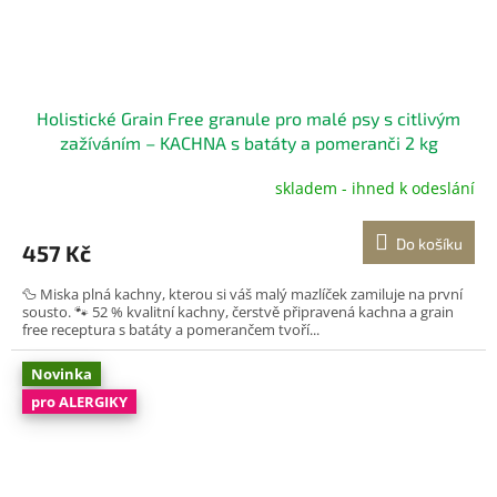
Holistické Grain Free granule pro malé psy s citlivým
zažíváním – KACHNA s batáty a pomeranči 2 kg
Kompletní bezobilné krmivo pro dospělé psy
skladem - ihned k odeslání
Průměrné
hodnocení
produktu
Do košíku
457 Kč
je
5,0
🦆 Miska plná kachny, kterou si váš malý mazlíček zamiluje na první
z
sousto. 🐾 52 % kvalitní kachny, čerstvě připravená kachna a grain
5
free receptura s batáty a pomerančem tvoří...
hvězdiček.
Novinka
pro ALERGIKY