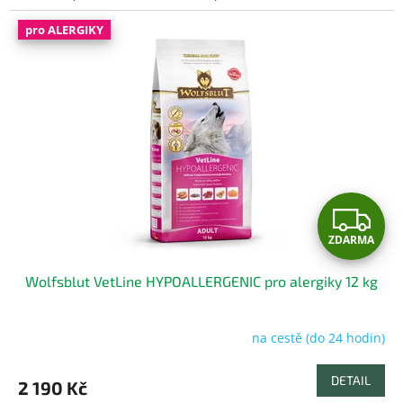
hvězdiček.
pro ALERGIKY
Z
ZDARMA
D
Wolfsblut VetLine HYPOALLERGENIC pro alergiky 12 kg
A
R
na cestě (do 24 hodin)
Průměrné
hodnocení
M
produktu
DETAIL
2 190 Kč
je