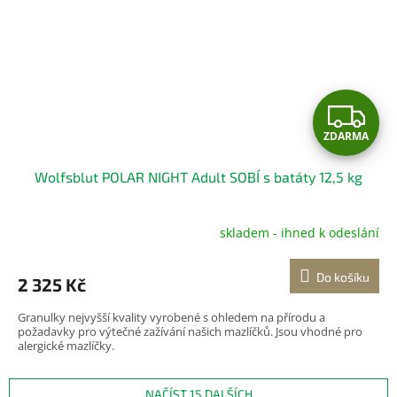
Z
ZDARMA
D
Wolfsblut POLAR NIGHT Adult SOBÍ s batáty 12,5 kg
A
R
skladem - ihned k odeslání
M
Do košíku
2 325 Kč
A
Granulky nejvyšší kvality vyrobené s ohledem na přírodu a
požadavky pro výtečné zažívání našich mazlíčků. Jsou vhodné pro
alergické mazlíčky.
NAČÍST 15 DALŠÍCH