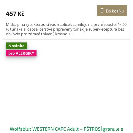
Do košíku
457 Kč
Miska plná ryb, kterou si váš mazlíček zamiluje na první sousto. 🐾 50
% tuňáka a lososa, čerstvě připravený tuňák je super-receptura bez
obilovin pro zdravé trávení, krásnou...
Novinka
pro ALERGIKY
Wolfsblut WESTERN CAPE Adult – PŠTROSÍ granule s