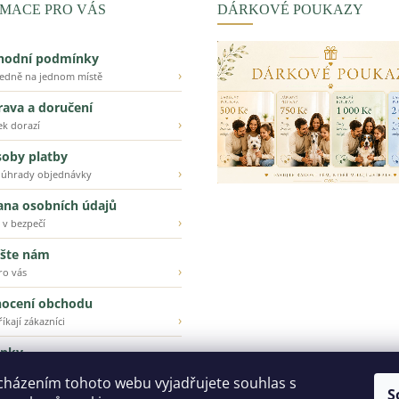
MACE PRO VÁS
DÁRKOVÉ POUKAZY
hodní podmínky
›
ledně na jednom místě
ava a doručení
›
ek dorazí
oby platby
›
 úhrady objednávky
ana osobních údajů
›
 v bezpečí
šte nám
›
ro vás
ocení obchodu
›
íkají zákazníci
inky
›
ější z našeho e-shopu
cházením tohoto webu vyjadřujete souhlas s
S