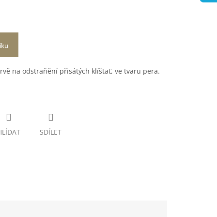
íku
rvě na odstraňění přisátých klíštať, ve tvaru pera.
HLÍDAT
SDÍLET