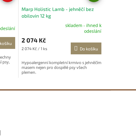
A
Marp Holistic Lamb - jehněčí bez
R
obilovin 12 kg
M
skladem - ihned k
A
odeslání
Průměrné
odeslání
hodnocení
2 074 Kč
produktu
košíku
je
Měrná
2 074 Kč / 1 ks
Do košíku
4,8
cena:
šechny
z
í psy,
Hypoalergenní kompletní krmivo s jehněčím
5
masem nejen pro dospělé psy všech
hvězdiček.
plemen.