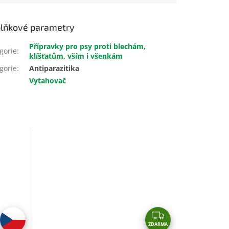
lňkové parametry
Přípravky pro psy proti blechám,
gorie
:
klíšťatům, vším i všenkám
gorie
:
Antiparazitika
Vytahovač
Z
ZDARMA
D