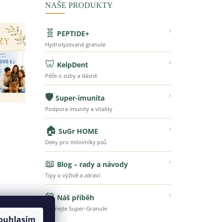
NAŠE PRODUKTY
🧬
›
PEPTIDE+
Hydrolyzované granule
🦷
›
KelpDent
Péče o zuby a dásně
🛡️
›
Super-imunita
Podpora imunity a vitality
🏠
›
SuGr HOME
Deky pro milovníky psů
📖
›
Blog – rady a návody
Tipy o výživě a zdraví
💚
›
Náš příběh
Poznejte Super-Granule
ouhlasím