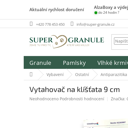
Přejít
AlzaBoxy a výdej
na
Aktuální rychlost doručení
do 24 hodin ?
obsah
+420 778 453 450
info@super-granule.cz
Granule
Pamlsky
Vlhké krmi
Domů
Vybavení
Ostatní
Antiparazitika
Vytahovač na klíšťata 9 cm
Průměrné
Neohodnoceno
Podrobnosti hodnocení
Značka:
hodnocení
produktu
je
0,0
z