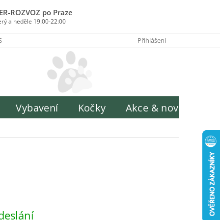
ER-ROZVOZ po Praze
erý a neděle 19:00-22:00
SOBY PLATBY
INFORMACE O ZPRACOVÁNÍ OSOBNÍCH ÚDAJŮ
Přihlášení
H
Vybavení
Kočky
Akce & novinky
deslání