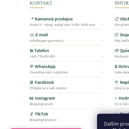
KONTAKT
INFOR
📍
Kamenná prodejna
📋
Obc
›
Praha 9 – Kbely, každý den 10:00–18:00 hod
Vše přeh
✉️
E-mail
📦
Dopr
›
info@super-granule.cz
Kdy balíč
☎️
Telefon
💳
Způs
›
+420 778 453 450
Možnosti
💬
WhatsApp
🔒
Ochr
›
Poradíme vám s výběrem
Vaše data
📘
Facebook
💚
Napi
›
Přidejte se k naší smečce
Jsme tu p
📸
Instagram
⭐
Hodn
›
@supergranule
Co o nás ř
🎵
TikTok
🔥
Nov
›
@supergranule.cz
To nejnov
Dalším pro