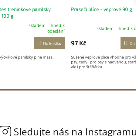
ites tréninkové pamlsky
Prasečí plíce - vepřové 90 g
, 100 g
skladem - ihned k
skladem - ihned k 
né
odeslání
ení
tu
97 Kč
Do košíku
Do 
výcvikové pamlsky plné masa.
Sušené vepřové plíce vhodné pro v
psy, tedy i pro psy s nadváhou, starš
ale i pro štěňátka.
ek.