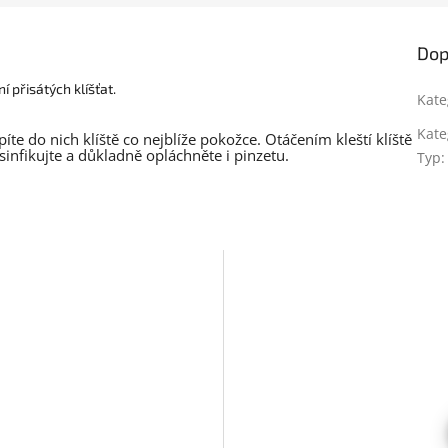
Dop
 přisátých klíšťat.
Kate
Kate
píte do nich klíště co nejblíže pokožce. Otáčením kleští klíště
sinfikujte a důkladně opláchněte i pinzetu.
Typ
: