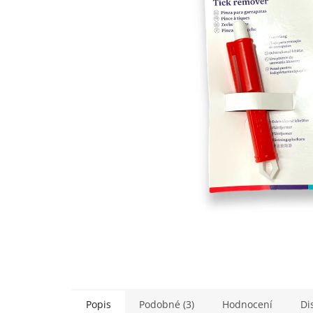
5
hvězdiček.
Popis
Podobné (3)
Hodnocení
Di