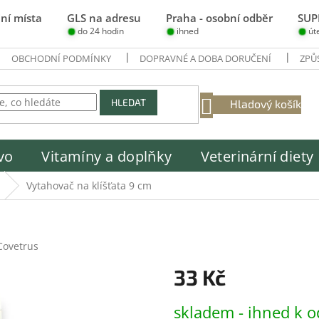
ní místa
GLS na adresu
Praha - osobní odběr
SUP
do 24 hodin
ihned
út
OBCHODNÍ PODMÍNKY
DOPRAVNÉ A DOBA DORUČENÍ
ZPŮ
NÁKUPNÍ
HLEDAT
Hladový košík
KOŠÍK
vo
Vitamíny a doplňky
Veterinární diety
Vytahovač na klíšťata 9 cm
Covetrus
33 Kč
Měrná
skladem - ihned k o
cena: