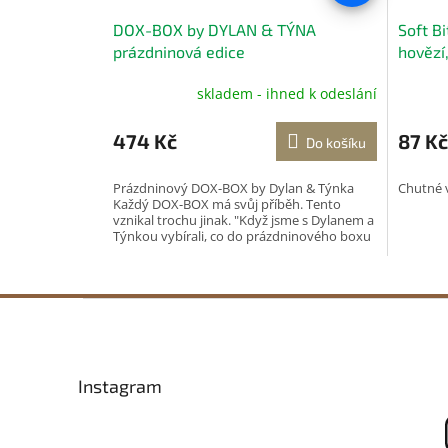
DOX-BOX by DYLAN & TÝNA
Soft B
prázdninová edice
hovězí
skladem - ihned k odeslání
Průměr
hodnoc
produk
474 Kč
87 Kč
Do košíku
je
5,0
Prázdninový DOX-BOX by Dylan & Týnka
Chutné 
z
Každý DOX-BOX má svůj příběh. Tento
5
vznikal trochu jinak. "Když jsme s Dylanem a
hvězdič
Týnkou vybírali, co do prázdninového boxu
zařadit,...
Z
á
p
a
Instagram
t
í