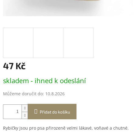
47 Kč
Měrná
skladem - ihned k odeslání
cena:
Můžeme doručit do:
10.8.2026
Přidat do košíku
Rybičky jsou pro psa přirozeně velmi lákavé, voňavé a chutné.