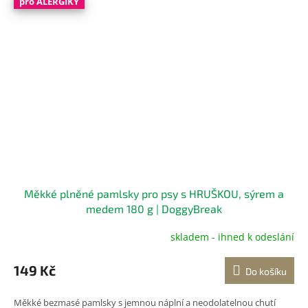
pro ALERGIKY
Měkké plněné pamlsky pro psy s HRUŠKOU, sýrem a
medem 180 g | DoggyBreak
skladem - ihned k odeslání
149 Kč
Do košíku
Měkké bezmasé pamlsky s jemnou náplní a neodolatelnou chutí