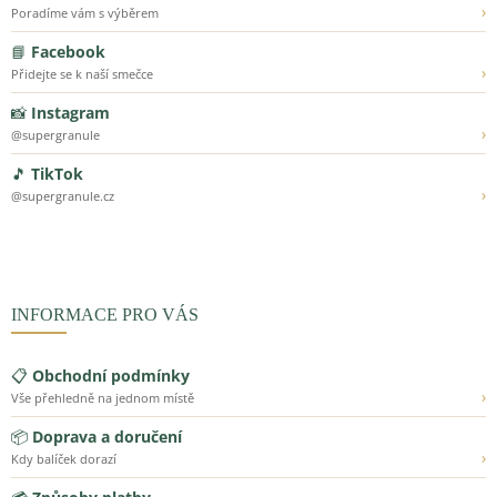
›
Poradíme vám s výběrem
📘
Facebook
›
Přidejte se k naší smečce
📸
Instagram
›
@supergranule
🎵
TikTok
›
@supergranule.cz
INFORMACE PRO VÁS
📋
Obchodní podmínky
›
Vše přehledně na jednom místě
📦
Doprava a doručení
›
Kdy balíček dorazí