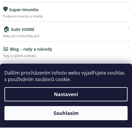
🛡️
›
Super-imunita
Podpora imunity a vitality
🏠
›
SuGr HOME
Deky pro milovníky psů
📖
›
Blog – rady a návody
Tipy o výživě a zdraví
💚
›
Náš příběh
Dalším procházením tohoto webu vyjadřujete souhlas
Poznejte Super-Granule
s používáním souborů cookie.
Nastavení
Vytvořil Shoptet
Souhlasím
Copyright 2026
SUPER-GRANULE.CZ | Jsme tu pro ty, kteří
vás milují...
. Všechna práva vyhrazena.