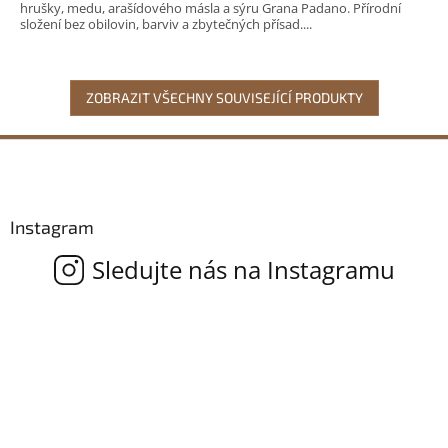
hrušky, medu, arašídového másla a sýru Grana Padano. Přírodní
složení bez obilovin, barviv a zbytečných přísad....
ZOBRAZIT VŠECHNY SOUVISEJÍCÍ PRODUKTY
Z
á
p
a
Instagram
t
í