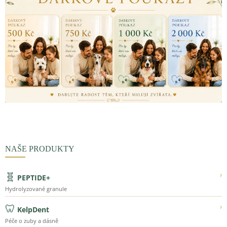
NAŠE PRODUKTY
🧬
›
PEPTIDE+
Hydrolyzované granule
🦷
›
KelpDent
Péče o zuby a dásně