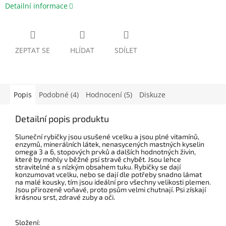
Detailní informace
ZEPTAT SE
HLÍDAT
SDÍLET
Popis
Podobné (4)
Hodnocení (5)
Diskuze
Detailní popis produktu
Sluneční rybičky jsou usušené vcelku a jsou plné vitamínů,
enzymů, minerálních látek, nenasycených mastných kyselin
omega 3 a 6, stopových prvků a dalších hodnotných živin,
které by mohly v běžné psí stravě chybět. Jsou lehce
stravitelné a s nízkým obsahem tuku. Rybičky se dají
konzumovat vcelku, nebo se dají dle potřeby snadno lámat
na malé kousky, tím jsou ideální pro všechny velikosti plemen.
Jsou přirozeně voňavé, proto psům velmi chutnají. Psi získají
krásnou srst, zdravé zuby a oči.
Složení: