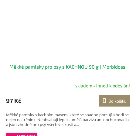
Měkké pamlsky pro psy s KACHNOU 90 g | Morbidossi
skladem - ihned k odeslání
Průměrné
hodnocení
produktu
97 Kč
Do košíku
je
5,0
Měkké pamlsky s kachním masem, které se snadno porcují a hodí se
z
nejen na trénink. Neobsahují lepek, umělá barviva ani dochucovadla
5
a jsou vhodné pro psy všech velikostí a...
hvězdiček.