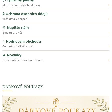
💳
Způsoby platby
›
Možnosti úhrady objednávky
🔒
Ochrana osobních údajů
›
Vaše data v bezpečí
💚
Napište nám
›
Jsme tu pro vás
⭐
Hodnocení obchodu
›
Co o nás říkají zákazníci
🔥
Novinky
›
To nejnovější z našeho e-shopu
DÁRKOVÉ POUKAZY