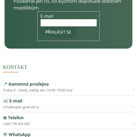
E-mail
PŘIHLÁSIT SE
KONTAKT
📍
Kamenná prodejna
›
Praha 9 – Kbely, každý den 10:00–18:00 hod
✉️
E-mail
›
info@super-granule.cz
☎️
Telefon
›
+420 778 453 450
💬
WhatsApp