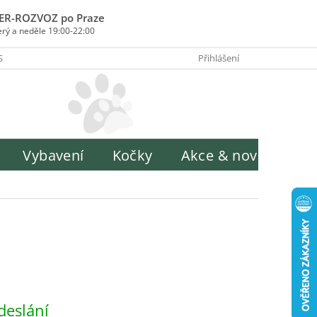
ER-ROZVOZ po Praze
erý a neděle 19:00-22:00
SOBY PLATBY
INFORMACE O ZPRACOVÁNÍ OSOBNÍCH ÚDAJŮ
Přihlášení
H
Vybavení
Kočky
Akce & novinky
deslání