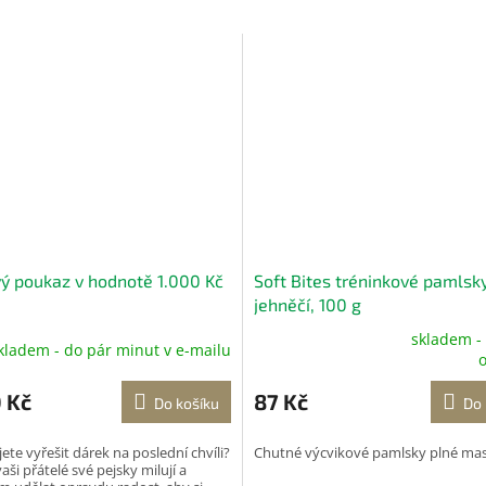
ý poukaz v hodnotě 1.000 Kč
Soft Bites tréninkové pamlsk
jehněčí, 100 g
skladem -
kladem - do pár minut v e-mailu
Průměrné
o
hodnocení
produktu
 Kč
87 Kč
Do košíku
Do 
je
5,0
ete vyřešit dárek na poslední chvíli?
Chutné výcvikové pamlsky plné mas
z
vaši přátelé své pejsky milují a
5