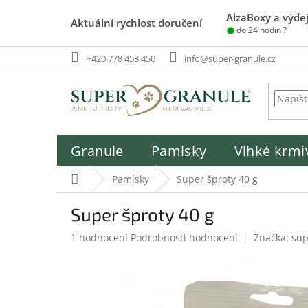
Přejít
AlzaBoxy a výdej
na
Aktuální rychlost doručení
do 24 hodin ?
obsah
+420 778 453 450
info@super-granule.cz
Granule
Pamlsky
Vlhké krmi
Domů
Pamlsky
Super šproty 40 g
Super šproty 40 g
Průměrné
1 hodnocení
Podrobnosti hodnocení
Značka:
sup
hodnocení
produktu
je
5,0
z