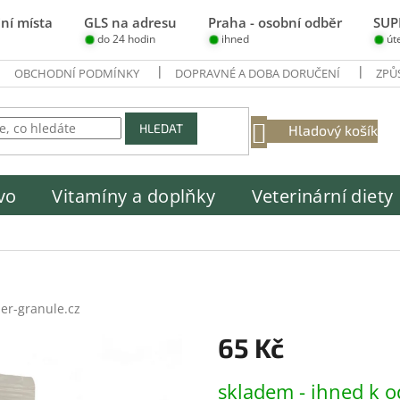
ní místa
GLS na adresu
Praha - osobní odběr
SUP
do 24 hodin
ihned
út
OBCHODNÍ PODMÍNKY
DOPRAVNÉ A DOBA DORUČENÍ
ZPŮ
NÁKUPNÍ
HLEDAT
Hladový košík
KOŠÍK
vo
Vitamíny a doplňky
Veterinární diety
er-granule.cz
65 Kč
Měrná
skladem - ihned k o
cena: