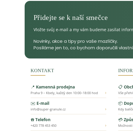
Vložte svůj e-mail a my vám budeme zasílat info
KONTAKT
INFOR
📍
Kamenná prodejna
📋
Obc
›
Praha 9 – Kbely, každý den 10:00–18:00 hod
Vše přeh
✉️
E-mail
📦
Dopr
›
info@super-granule.cz
Kdy balíč
☎️
Telefon
💳
Způs
›
+420 778 453 450
Možnosti