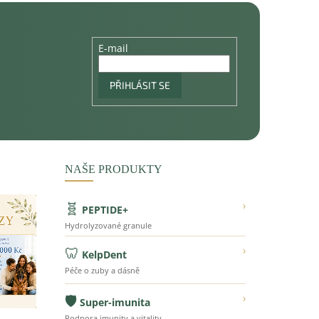
E-mail
PŘIHLÁSIT SE
NAŠE PRODUKTY
🧬
›
PEPTIDE+
Hydrolyzované granule
🦷
›
KelpDent
Péče o zuby a dásně
🛡️
›
Super-imunita
Podpora imunity a vitality