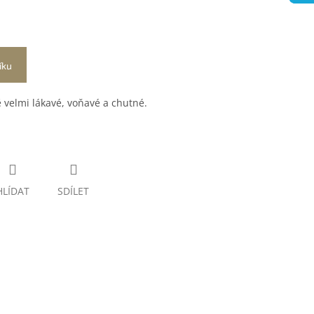
íku
 velmi lákavé, voňavé a chutné.
HLÍDAT
SDÍLET