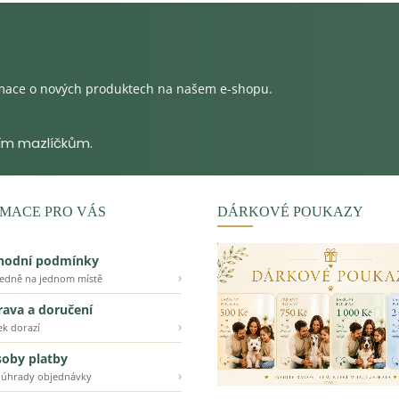
rmace o nových produktech na našem e-shopu.
MACE PRO VÁS
DÁRKOVÉ POUKAZY
hodní podmínky
›
ledně na jednom místě
ava a doručení
›
ek dorazí
oby platby
›
 úhrady objednávky