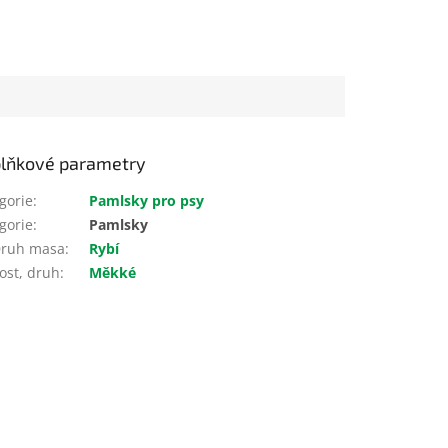
lňkové parametry
gorie
:
Pamlsky pro psy
gorie
:
Pamlsky
ruh masa
:
Rybí
ost, druh
:
Měkké