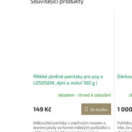
Související produkty
Měkké plněné pamlsky pro psy s
Dárkov
LOSOSEM, dýní a mrkví 180 g |
DoggyBreak
skladem - ihned k odeslání
s
149 Kč
1 000
Do košíku
Měkoučké pamlsky s vepřovým masem a
Potřebuj
lesními plody ve formě měkkých polštářků s
Víte, že 