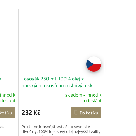
y
Lososák 250 ml |100% olej z
norských lososů pro oslnivý lesk
srsti, vitalitu a zdravé srdce-
 ihned k
skladem - ihned k
Průměrné
lososový olej pro psy 250 ml
Pro tu
deslání
odeslání
hodnocení
nejkrásnější srst až do severské
produktu
232 Kč
divočiny
košíku
Do košíku
je
5,0
a.
Pro tu nejkrásnější srst až do severské
z
divočiny. 100% lososový olej nejvyšší kvality
5