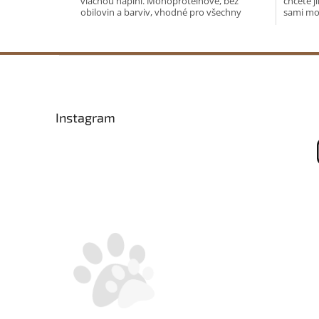
vláčnou náplní. Monoproteinové, bez
chcete j
obilovin a barviv, vhodné pro všechny
sami moh
věkové kategorie a...
Z
á
p
a
Instagram
t
í