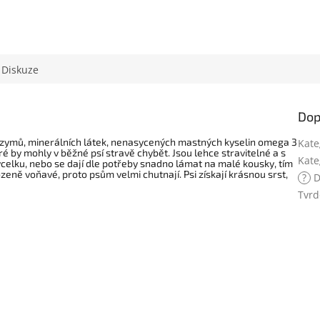
Diskuze
Dop
enzymů, minerálních látek, nenasycených mastných kyselin omega 3
Kate
ré by mohly v běžné psí stravě chybět. Jsou lehce stravitelné a s
Kate
celku, nebo se dají dle potřeby snadno lámat na malé kousky, tím
ozeně voňavé, proto psům velmi chutnají. Psi získají krásnou srst,
?
D
Tvrd