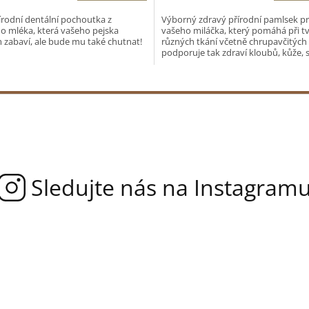
5,0
rodní dentální pochoutka z
Výborný zdravý přírodní pamlsek p
z
ho mléka, která vašeho pejska
vašeho miláčka, který pomáhá při t
5
zabaví, ale bude mu také chutnat!
různých tkání včetně chrupavčitých
hvězdiček.
podporuje tak zdraví kloubů, kůže, sr
střev.