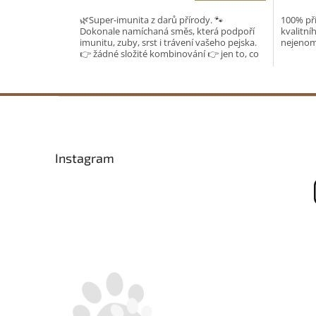
5,0
🌿Super-imunita z darů přírody. 🐾
100% pří
z
Dokonale namíchaná směs, která podpoří
kvalitní
5
imunitu, zuby, srst i trávení vašeho pejska.
nejenom 
hvězdiček.
👉 žádné složité kombinování 👉 jen to, co
opravdu funguje...
Z
á
p
a
Instagram
t
í