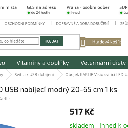
ní místa
GLS na adresu
Praha - osobní odběr
SUP
do 24 hodin
ihned
út
OBCHODNÍ PODMÍNKY
DOPRAVNÉ A DOBA DORUČENÍ
ZPŮ
NÁKUPNÍ
HLEDAT
Hladový košík
KOŠÍK
vo
Vitamíny a doplňky
Veterinární diety
ky
Svítící / USB dobíjení
Obojek KARLIE Visio svítící LED 
ED USB nabíjecí modrý 20-65 cm 1 ks
Karlie
517 Kč
Měrná
skladem - ihned k o
cena: