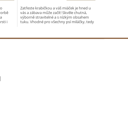
ro
Zatřeste krabičkou a váš miáček je hned u
vorbě
vás a zábava může začít! Skvěle chutná,
 a
výborně stravitelné a s nízkým obsahem
sti i
tuku. Vhodné pro všechny psí miláčky, tedy
i pro...