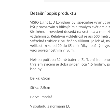
Detailní popis produktu
VISIO Light LED Longhair byl speciálně vyvinut
být provozován s blikajícím a trvalým světlem a
širokému provedení dosedá na srst psa a nemizí 
vzdálenosti. Relativní viditelnost je asi 500 met
Světelná trubice z pružného silikonu je lehká, měk
velikosti krku od 20 do 65 cm). Díky použitým vy
vůči povětrnostním vlivům.
Nejsou potřeba žádné baterie. Zařízení lze poho
trvalém svícení je doba svícení cca 1,5 hodiny, př
hodiny.
Délka: 65cm
Šířka: 2,5cm
Barva: modrá
V souladu s normami EU.