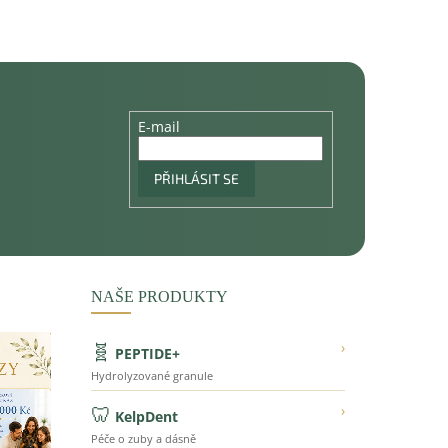
E-mail
PŘIHLÁSIT SE
NAŠE PRODUKTY
🧬
›
PEPTIDE+
Hydrolyzované granule
🦷
›
KelpDent
Péče o zuby a dásně