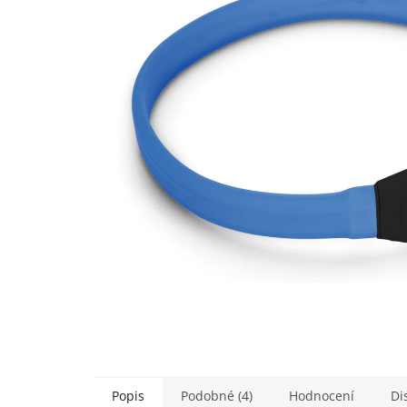
5
hvězdiček.
Popis
Podobné (4)
Hodnocení
Di