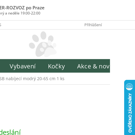
ER-ROZVOZ po Praze
erý a neděle 19:00-22:00
SOBY PLATBY
INFORMACE O ZPRACOVÁNÍ OSOBNÍCH ÚDAJŮ
Přihlášení
H
Vybavení
Kočky
Akce & novinky
USB nabíjecí modrý 20-65 cm 1 ks
deslání