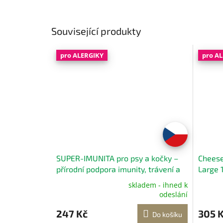
Související produkty
pro ALERGIKY
pro A
SUPER-IMUNITA pro psy a kočky –
Cheese
přírodní podpora imunity, trávení a
Large 
zubů 180 g
skladem - ihned k
Průměrné
odeslání
hodnocení
produktu
247 Kč
305 
Do košíku
je