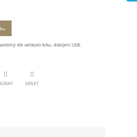
íku
avitelný dle velikosti krku, dobíjení USB.
HLÍDAT
SDÍLET