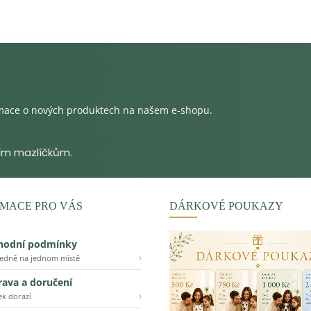
rmace o nových produktech na našem e-shopu.
MACE PRO VÁS
DÁRKOVÉ POUKAZY
hodní podmínky
›
ledně na jednom místě
ava a doručení
›
ek dorazí