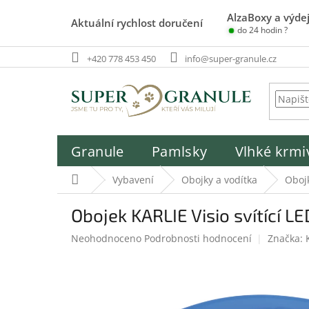
Přejít
AlzaBoxy a výdej
na
Aktuální rychlost doručení
do 24 hodin ?
obsah
+420 778 453 450
info@super-granule.cz
Granule
Pamlsky
Vlhké krmi
Domů
Vybavení
Obojky a vodítka
Oboj
Obojek KARLIE Visio svítící L
Průměrné
Neohodnoceno
Podrobnosti hodnocení
Značka:
hodnocení
produktu
je
0,0
z