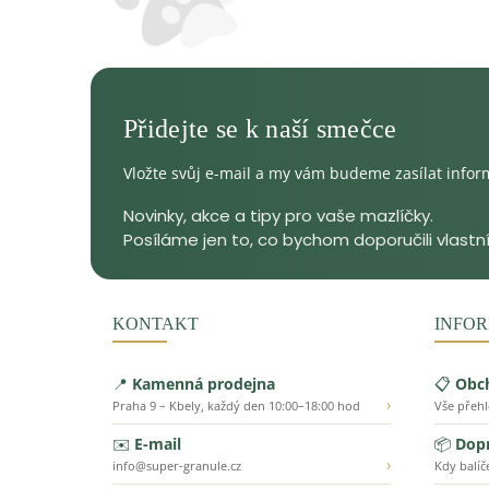
Vložte svůj e-mail a my vám budeme zasílat info
KONTAKT
INFOR
📍
Kamenná prodejna
📋
Obc
›
Praha 9 – Kbely, každý den 10:00–18:00 hod
Vše přeh
✉️
E-mail
📦
Dopr
›
info@super-granule.cz
Kdy balíč