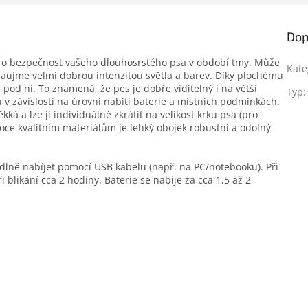
Dop
 pro bezpečnost vašeho dlouhosrstého psa v období tmy. Může
Kate
 zaujme velmi dobrou intenzitou světla a barev. Díky plochému
pod ní. To znamená, že pes je dobře viditelný i na větší
Typ
:
rů v závislosti na úrovni nabití baterie a místních podmínkách.
ká a lze ji individuálně zkrátit na velikost krku psa (pro
soce kvalitním materiálům je lehký obojek robustní a odolný
dlně nabíjet pomocí USB kabelu (např. na PC/notebooku). Při
i blikání cca 2 hodiny. Baterie se nabije za cca 1,5 až 2