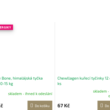
LERGIKY
 Bone, himalájská tyčka
Chewllagen kuřecí tyčinky 12
10-15 kg
ks
skladem -
skladem - ihned k odeslání
Průměrné
o
hodnocení
produktu
Kč
67 Kč
Do košíku
Do 
je