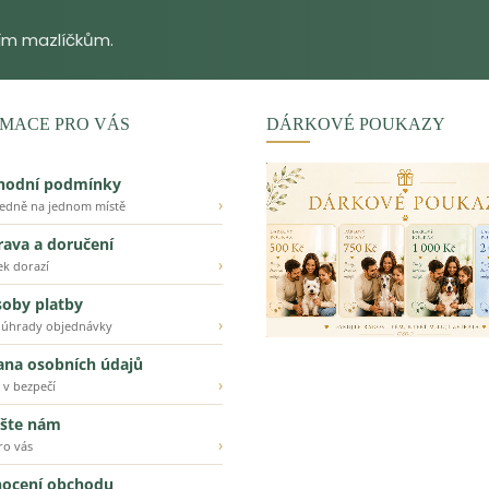
MACE PRO VÁS
DÁRKOVÉ POUKAZY
hodní podmínky
›
ledně na jednom místě
ava a doručení
›
ek dorazí
oby platby
›
 úhrady objednávky
ana osobních údajů
›
 v bezpečí
šte nám
›
ro vás
ocení obchodu