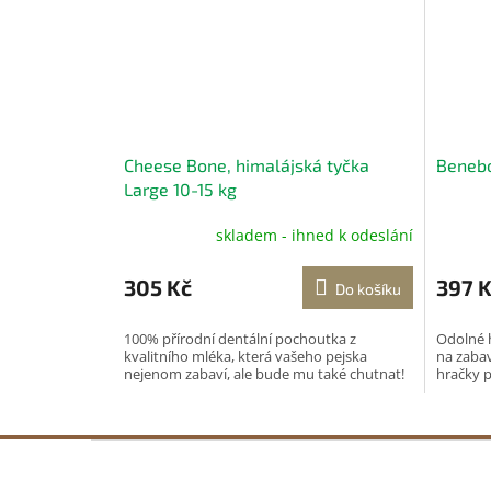
Cheese Bone, himalájská tyčka
Beneb
Large 10-15 kg
skladem - ihned k odeslání
305 Kč
397 
Do košíku
100% přírodní dentální pochoutka z
Odolné h
kvalitního mléka, která vašeho pejska
na zaba
nejenom zabaví, ale bude mu také chutnat!
hračky 
Z
á