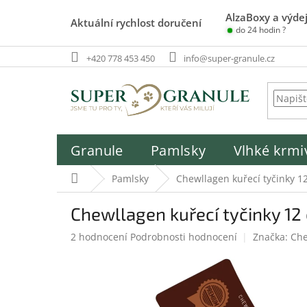
Přejít
AlzaBoxy a výdej
na
Aktuální rychlost doručení
do 24 hodin ?
obsah
+420 778 453 450
info@super-granule.cz
Granule
Pamlsky
Vlhké krmi
Domů
Pamlsky
Chewllagen kuřecí tyčinky 1
Chewllagen kuřecí tyčinky 12
Průměrné
2 hodnocení
Podrobnosti hodnocení
Značka:
Che
hodnocení
produktu
je
5,0
z