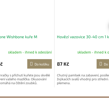
one Wishbone kuře M
Hovězí vazovice 30-40 cm 1 
skladem - ihned k odeslání
skladem - ihned k 
Kč
87 Kč
Do košíku
Do 
račky s příchutí kuřete jsou skvělé
Chutný pamlsek na zabavení, posíle
vení vašeho mazlíčka. Okusování
žvýkacích svalů vhodný pro střední 
pomáhá na čištění zoubků.
plemena.