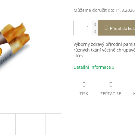
Můžeme doručit do:
11.8.2026
Přidat do koš
Výborný zdravý přírodní pamls
různých tkání včetně chrupavči
střev.
Detailní informace
TISK
ZEPTAT SE