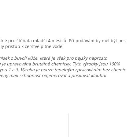
né pro štěňata mladší 4 měsíců. Při podávání by měl být pes
ý přístup k čerstvé pitné vodě.
sek z buvolí kůže, která je však pro pejsky naprosto
e je upravována brutálně chemicky. Tyto výrobky jsou 100%
 typu 1 a 3. Výroba je pouze tepelným zpracováním bez chemie
ageny mají schopnost regenerovat a posilovat kloubní