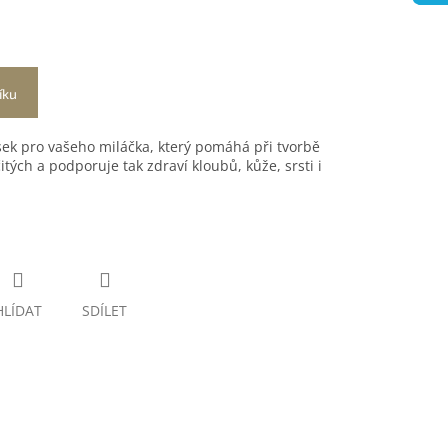
íku
ek pro vašeho miláčka, který pomáhá při tvorbě
tých a podporuje tak zdraví kloubů, kůže, srsti i
HLÍDAT
SDÍLET