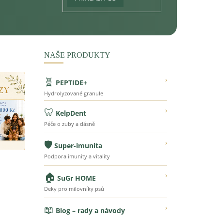
NAŠE PRODUKTY
🧬
›
PEPTIDE+
Hydrolyzované granule
🦷
›
KelpDent
Péče o zuby a dásně
🛡️
›
Super-imunita
Podpora imunity a vitality
🏠
›
SuGr HOME
Deky pro milovníky psů
📖
›
Blog – rady a návody