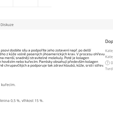
Diskuze
Dop
psovi dodáte sílu a podpoříte jeho zotavení např. po delší
Kate
ného z kůže volně pasených jihoamerických krav. V procesu ohřevu
Kate
na menší, snadněji stravitelné molekuly. Poté je kolagen
 hovězím nebo kuřecím. Pamlsky obsahují především kolagen
?
D
ně chrupavčitých a podporuje tak zdraví kloubů, kůže, srsti i střev.
Tvrd
 kuřecím.
áknina 0,5 %, vlhkost 15 %.