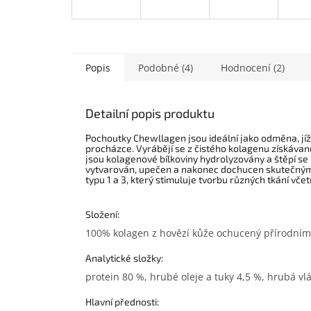
Popis
Podobné (4)
Hodnocení (2)
Detailní popis produktu
Pochoutky Chewllagen jsou ideální jako odměna, jíž 
procházce. Vyrábějí se z čistého kolagenu získáva
jsou kolagenové bílkoviny hydrolyzovány a štěpí se 
vytvarován, upečen a nakonec dochucen skutečným
typu 1 a 3, který stimuluje tvorbu různých tkání včet
Složení:
100% kolagen z hovězí kůže ochucený přírodním
Analytické složky:
protein 80 %, hrubé oleje a tuky 4,5 %, hrubá vl
Hlavní přednosti: