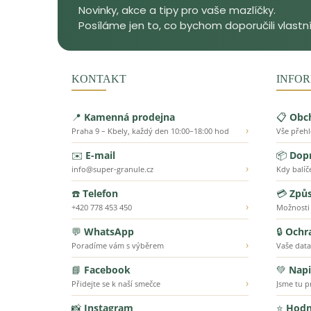
KONTAKT
INFOR
📍
Kamenná prodejna
📋
Obc
›
Praha 9 – Kbely, každý den 10:00–18:00 hod
Vše přeh
✉️
E-mail
📦
Dopr
›
info@super-granule.cz
Kdy balíč
☎️
Telefon
💳
Způs
›
+420 778 453 450
Možnosti
💬
WhatsApp
🔒
Ochr
›
Poradíme vám s výběrem
Vaše data
📘
Facebook
💚
Napi
›
Přidejte se k naší smečce
Jsme tu p
📸
Instagram
⭐
Hodn