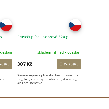
ks
Prasečí plíce - vepřové 320 g
odeslání
skladem - ihned k odeslání
307 Kč
košíku
Do košíku
ní
Sušené vepřové plíce vhodné pro všechny
až obří
psy, tedy i pro psy s nadváhou, starší psy,
ale i pro štěňátka.