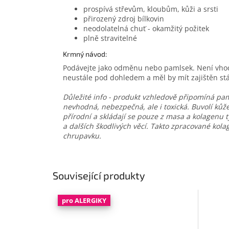
prospívá střevům, kloubům, kůži a srsti
přirozený zdroj bílkovin
neodolatelná chuť - okamžitý požitek
plně stravitelné
Krmný návod:
Podávejte jako odměnu nebo pamlsek. Není vhod
neustále pod dohledem a měl by mít zajištěn stál
Důležité info - produkt vzhledově připomíná paml
nevhodná, nebezpečná, ale i toxická. Buvolí kůž
přírodní a skládají se pouze z masa a kolagenu
a dalších škodlivých věcí. Takto zpracované kol
chrupavku.
Související produkty
pro ALERGIKY