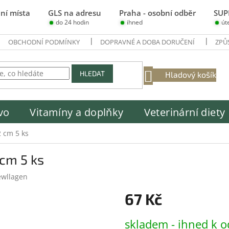
ní místa
GLS na adresu
Praha - osobní odběr
SUP
do 24 hodin
ihned
út
OBCHODNÍ PODMÍNKY
DOPRAVNÉ A DOBA DORUČENÍ
ZPŮ
NÁKUPNÍ
HLEDAT
Hladový košík
KOŠÍK
vo
Vitamíny a doplňky
Veterinární diety
2 cm 5 ks
 cm 5 ks
wllagen
67 Kč
Měrná
skladem - ihned k o
cena: