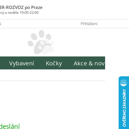
ER-ROZVOZ po Praze
erý a neděle 19:00-22:00
SOBY PLATBY
INFORMACE O ZPRACOVÁNÍ OSOBNÍCH ÚDAJŮ
Přihlášení
H
Vybavení
Kočky
Akce & novinky
deslání