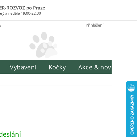
ER-ROZVOZ po Praze
erý a neděle 19:00-22:00
SOBY PLATBY
INFORMACE O ZPRACOVÁNÍ OSOBNÍCH ÚDAJŮ
Přihlášení
H
Vybavení
Kočky
Akce & novinky
deslání