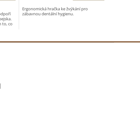
Ergonomická hračka ke žvýkání pro
odpoří
zábavnou dentální hygienu.
pejska.
 to, co