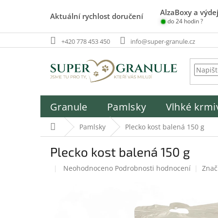
Přejít
AlzaBoxy a výdej
na
Aktuální rychlost doručení
do 24 hodin ?
obsah
+420 778 453 450
info@super-granule.cz
Granule
Pamlsky
Vlhké krmi
Domů
Pamlsky
Plecko kost balená 150 g
Plecko kost balená 150 g
Průměrné
Neohodnoceno
Podrobnosti hodnocení
Znač
hodnocení
produktu
je
0,0
z