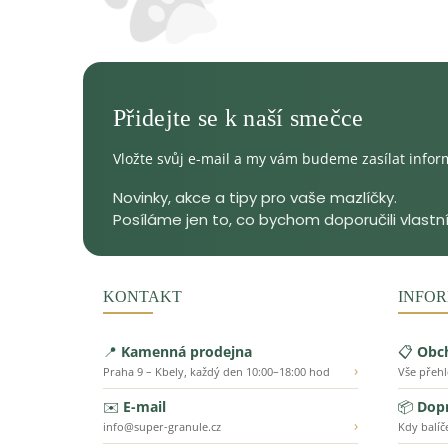
Vložte svůj e-mail a my vám budeme zasílat info
KONTAKT
INFOR
📍
Kamenná prodejna
📋
Obc
›
Praha 9 – Kbely, každý den 10:00–18:00 hod
Vše přeh
✉️
E-mail
📦
Dopr
›
info@super-granule.cz
Kdy balíč