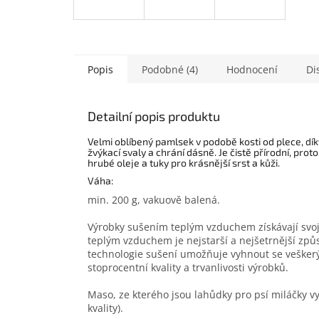
Popis
Podobné (4)
Hodnocení
Di
Detailní popis produktu
Velmi oblíbený pamlsek v podobě kosti od plece, dík
žvýkací svaly a chrání dásně. Je čistě přírodní, prot
hrubé oleje a tuky pro krásnější srst a kůži.
Váha:
min. 200 g, vakuově balená.
Výrobky sušením teplým vzduchem získávají svoji
teplým vzduchem je nejstarší a nejšetrnější způ
technologie sušení umožňuje vyhnout se veške
stoprocentní kvality a trvanlivosti výrobků.
Maso, ze kterého jsou lahůdky pro psí miláčky v
kvality).