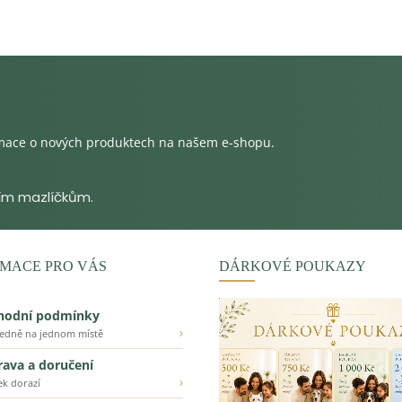
rmace o nových produktech na našem e-shopu.
MACE PRO VÁS
DÁRKOVÉ POUKAZY
hodní podmínky
›
ledně na jednom místě
ava a doručení
›
ek dorazí