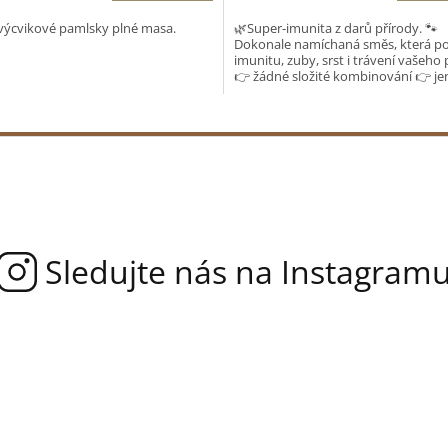
5,0
výcvikové pamlsky plné masa.
🌿Super-imunita z darů přírody. 🐾
z
Dokonale namíchaná směs, která p
5
imunitu, zuby, srst i trávení vašeho 
ek.
hvězdiček.
👉 žádné složité kombinování 👉 jen
opravdu funguje...