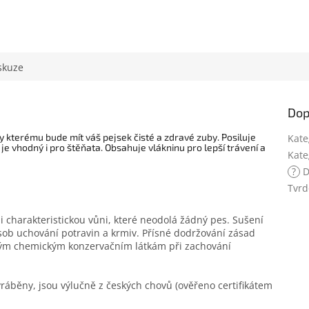
skuze
Dop
y kterému bude mít váš pejsek čisté a zdravé zuby. Posiluje
Kate
o je vhodný i pro štěňata. Obsahuje vlákninu pro lepší trávení a
Kate
?
D
Tvrd
 charakteristickou vůni, které neodolá žádný pes. Sušení
sob uchování potravin a krmiv. Přísné dodržování zásad
rým chemickým konzervačním látkám při zachování
yráběny, jsou výlučně z českých chovů (ověřeno certifikátem