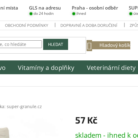
ní místa
GLS na adresu
Praha - osobní odběr
SUP
do 24 hodin
ihned
út
OBCHODNÍ PODMÍNKY
DOPRAVNÉ A DOBA DORUČENÍ
ZPŮ
NÁKUPNÍ
HLEDAT
Hladový košík
KOŠÍK
vo
Vitamíny a doplňky
Veterinární diety
ka:
super-granule.cz
57 Kč
Měrná
skladem - ihned k o
cena: