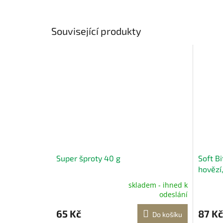
Související produkty
Super šproty 40 g
Soft B
hovězí
skladem - ihned k
Průměrné
Průměr
odeslání
hodnocení
hodnoc
produktu
produk
65 Kč
87 Kč
Do košíku
je
je