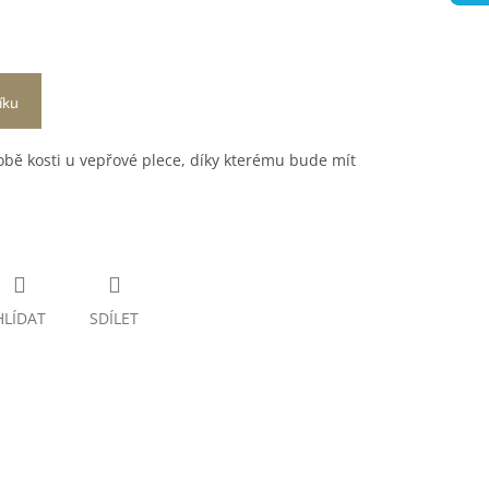
íku
bě kosti u vepřové plece, díky kterému bude mít
.
HLÍDAT
SDÍLET