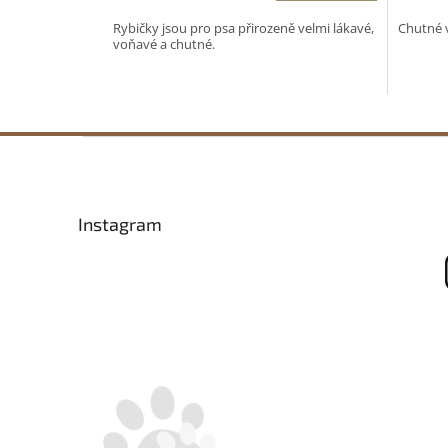
5,0
5,0
Rybičky jsou pro psa přirozeně velmi lákavé,
Chutné 
z
z
voňavé a chutné.
5
5
hvězdiček.
hvězdič
Z
á
p
a
Instagram
t
í