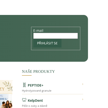
E-mail
PŘIHLÁSIT SE
NAŠE PRODUKTY
🧬
›
PEPTIDE+
Hydrolyzované granule
🦷
›
KelpDent
Péče o zuby a dásně