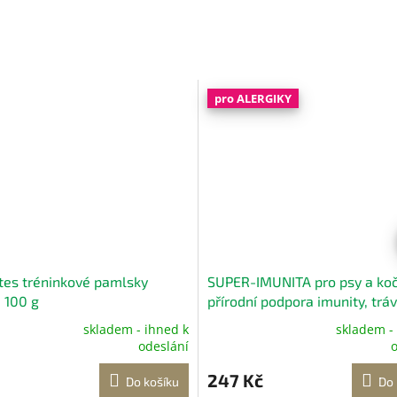
pro ALERGIKY
ites tréninkové pamlsky
SUPER-IMUNITA pro psy a koč
, 100 g
přírodní podpora imunity, tráv
zubů 180 g
skladem - ihned k
skladem -
né
Průměrné
odeslání
o
ení
hodnocení
tu
produktu
247 Kč
Do košíku
Do 
je