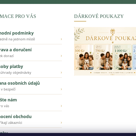
MACE PRO VÁS
DÁRKOVÉ POUKAZY
hodní podmínky
›
ledně na jednom místě
ava a doručení
›
ek dorazí
oby platby
›
 úhrady objednávky
ana osobních údajů
›
 v bezpečí
šte nám
›
ro vás
ocení obchodu
›
íkají zákazníci
inky