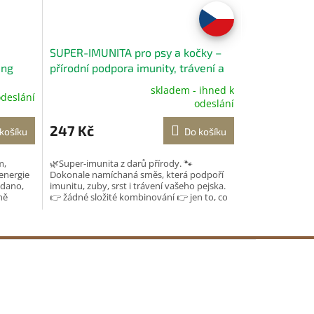
SUPER-IMUNITA pro psy a kočky –
ing
přírodní podpora imunity, trávení a
zubů 180 g
skladem - ihned k
odeslání
Průměrné
odeslání
hodnocení
produktu
247 Kč
košíku
Do košíku
je
5,0
m,
🌿Super-imunita z darů přírody. 🐾
z
energie
Dokonale namíchaná směs, která podpoří
5
adano,
imunitu, zuby, srst i trávení vašeho pejska.
hvězdiček.
ně
👉 žádné složité kombinování 👉 jen to, co
opravdu funguje...