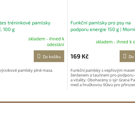
ites tréninkové pamlsky
Funkční pamlsky pro psy na
, 100 g
podporu energie 150 g | Morn
Energy
skladem - ihned k
skladem - ihned k 
né
odeslání
ení
tu
169 Kč
Do košíku
Do 
výcvikové pamlsky plné masa.
Funkční pamlsky s vepřovým mase
ženšenem a taurinem pro podporu 
a vitality. Obohaceny o sýr Grana P
ek.
med a hruškovou šťávu pro přiroze
lákavou chuť. Vhodné pro...