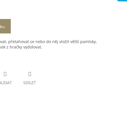
íku
at, přetahovat se nebo do něj vložit větší pamlsky,
sek z hračky vydolovat.
HLÍDAT
SDÍLET