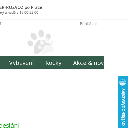
ER-ROZVOZ po Praze
erý a neděle 19:00-22:00
SOBY PLATBY
INFORMACE O ZPRACOVÁNÍ OSOBNÍCH ÚDAJŮ
Přihlášení
H
Vybavení
Kočky
Akce & novinky
deslání