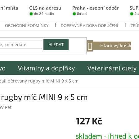
ní místa
GLS na adresu
Praha - osobní odběr
SUP
do 24 hodin
ihned
út
OBCHODNÍ PODMÍNKY
DOPRAVNÉ A DOBA DORUČENÍ
ZPŮ
NÁKUPNÍ
HLEDAT
Hladový košík
KOŠÍK
vo
Vitamíny a doplňky
Veterinární diety
ball děrovaný rugby míč MINI 9 x 5 cm
rugby míč MINI 9 x 5 cm
JW Pet
127 Kč
Měrná
skladem - ihned k o
cena: