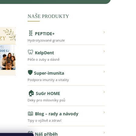
NAŠE PRODUKTY
🧬
›
PEPTIDE+
Hydrolyzované granule
🦷
›
KelpDent
Péče o zuby a dásně
🛡️
›
Super-imunita
Podpora imunity a vitality
🏠
›
SuGr HOME
Deky pro milovníky psů
📖
›
Blog – rady a návody
Tipy o výživě a zdraví
💚
›
Náš příběh