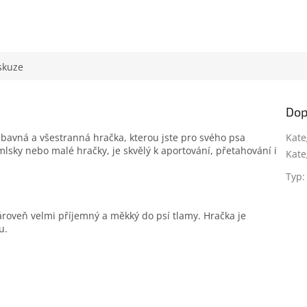
skuze
Dop
ábavná a všestranná hračka, kterou jste pro svého psa
Kate
mlsky nebo malé hračky, je skvělý k aportování, přetahování i
Kate
Typ
:
zároveň velmi příjemný a měkký do psí tlamy. Hračka je
u.