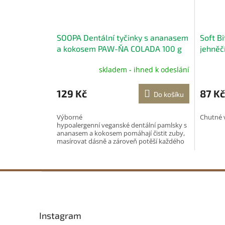
SOOPA Dentální tyčinky s ananasem
Soft B
a kokosem PAW-ŇA COLADA 100 g
jehněčí
skladem - ihned k odeslání
Průměr
hodnoc
produk
129 Kč
87 Kč
Do košíku
je
5,0
Výborné
Chutné 
z
hypoalergenní veganské dentální pamlsky s
5
ananasem a kokosem pomáhají čistit zuby,
hvězdič
masírovat dásně a zároveň potěší každého
mlsného chlupáče svou...
Z
á
p
a
Instagram
t