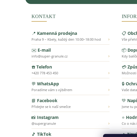
KONTAKT
INFOR
📍
Kamenná prodejna
📋
Obc
›
Praha 9 – Kbely, každý den 10:00–18:00 hod
Vše přeh
✉️
E-mail
📦
Dopr
›
info@super-granule.cz
Kdy balíč
☎️
Telefon
💳
Způs
›
+420 778 453 450
Možnosti
💬
WhatsApp
🔒
Ochr
›
Poradíme vám s výběrem
Vaše data
📘
Facebook
💚
Napi
›
Přidejte se k naší smečce
Jsme tu p
📸
Instagram
⭐
Hodn
›
@supergranule
Co o nás ř
🎵
TikTok
🔥
Nov