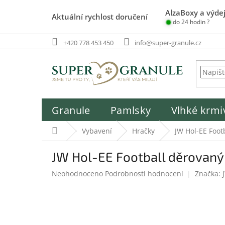
Přejít
AlzaBoxy a výdej
na
Aktuální rychlost doručení
do 24 hodin ?
obsah
+420 778 453 450
info@super-granule.cz
Granule
Pamlsky
Vlhké krmi
Domů
Vybavení
Hračky
JW Hol-EE Foot
JW Hol-EE Football děrovaný 
Průměrné
Neohodnoceno
Podrobnosti hodnocení
Značka:
hodnocení
produktu
je
0,0
z