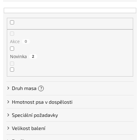
e
n
í
p
r
o
Akce
0
d
u
Novinka
2
k
t
ů
Druh masa
?
Hmotnost psa v dospělosti
Speciální požadavky
Velikost balení