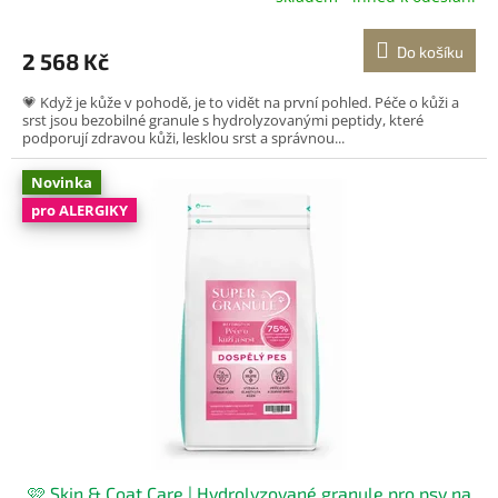
M
Do košíku
2 568 Kč
A
💗 Když je kůže v pohodě, je to vidět na první pohled. Péče o kůži a
srst jsou bezobilné granule s hydrolyzovanými peptidy, které
podporují zdravou kůži, lesklou srst a správnou...
Novinka
pro ALERGIKY
🩷 Skin & Coat Care | Hydrolyzované granule pro psy na