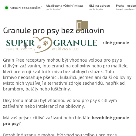
Přejít
AlzaBoxy a výdejní místa
GLS na adresu
Praha - osobn
na
Aktuální doba doručení
do 24 hodin ?
do 24 hodin
ihned, otevřeno 
obsah
NÁKUPNÍ
Granule pro psy bez obilovin
KOŠÍK
Má váš pejsek citlivé zažívání nebo hledáte
bezobilné granule
pro psy
?
Grain Free receptury mohou být vhodnou volbou pro psy s
citlivým zažíváním, intolerancí na obiloviny nebo pro majitele,
kteří preferují kvalitní krmivo bez obilných složek. Toto
krmivo neobsahuje pšenici, kukuřici, ječmen ani další obiloviny.
Místo nich využívají alternativní zdroje sacharidů, například
brambory, batáty nebo luštěniny.
Díky tomu mohou být vhodnou volbou pro psy s citlivým
zažíváním nebo intolerancí na obiloviny.
Má váš pejsek citlivé zažívání nebo hledáte
bezobilné granule
pro psy
?
Bezobilné granule mohou být vhodnou volbou pro psy s