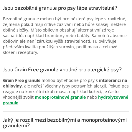
Jsou bezobilné granule pro psy lépe stravitelné?
Bezobilné granule mohou být pro některé psy lépe stravitelné,
zejména pokud mají citlivé zažívání nebo hůře snášejí některé
obilné složky. Místo obilovin obsahují alternativní zdroje
sacharidů, například brambory nebo batáty. Samotná absence
obilovin ale není zárukou vyšší stravitelnosti. Tu ovlivňuje
především kvalita použitých surovin, podíl masa a celkové
složení receptury.
Jsou Grain Free granule vhodné pro alergické psy?
Grain Free granule
mohou být vhodné pro psy s
intolerancí na
obiloviny
, ale neřeší všechny typy potravních alergií. Pokud pes
reaguje na konkrétní druh masa, například kuřecí, je často
vhodnější zvolit
monoproteinové granule
nebo
hydrolyzované
granule
.
Jaký je rozdíl mezi bezobilnými a monoproteinovými
granulemi?