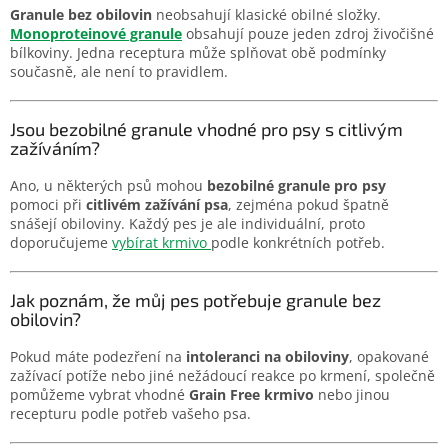
Granule bez obilovin
neobsahují klasické obilné složky.
Monoproteinové granule
obsahují pouze jeden zdroj živočišné
bílkoviny. Jedna receptura může splňovat obě podmínky
současně, ale není to pravidlem.
Jsou bezobilné granule vhodné pro psy s citlivým
zažíváním?
Ano, u některých psů mohou
bezobilné granule pro psy
pomoci při
citlivém zažívání psa
, zejména pokud špatně
snášejí obiloviny. Každý pes je ale individuální, proto
doporučujeme
vybírat krmivo
podle konkrétních potřeb.
Jak poznám, že můj pes potřebuje granule bez
obilovin?
Pokud máte podezření na
intoleranci na obiloviny
, opakované
zažívací potíže nebo jiné nežádoucí reakce po krmení, společně
pomůžeme vybrat vhodné
Grain Free krmivo
nebo jinou
recepturu podle potřeb vašeho psa.