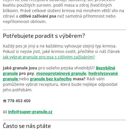
kvalitu použitých surovin, podíl masa a zdroj živočišných
bílkovin. Právě celkové složení krmiva má mnohem větší vliv na
zdraví a
citlivé zažívání psa
než samotná přítomnost nebo
nepřítomnost obilovin.
Potřebujete poradit s výběrem?
Každý pes je jiný a ne každému vyhovuje stejný typ krmiva.
Pokud si nejste jistí, jaké krmivo zvolit, přečtěte si náš článek
Jak vybrat granule pro psa s citlivým zažíváním?
Jaké granule jsou
pro vašeho pejska vhodnější?
Bezobilné
granule
pro psy
,
monoproteinové granule
,
hydrolyzované
granule
nebo
granule bez kuřecího
masa?
Rádi vám
pomůžeme vybrat recepturu, která bude nejlépe odpovídat
jeho potřebám.
☎️
778 453 450
📧
info@super-granule.cz
Často se nás ptáte