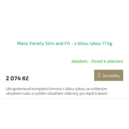
Marp Variety Slim and Fit - s bílou rybou 17 kg
skladem - ihned k odeslání
Průměrné
hodnocení
produktu
Do košíku
2 074 Kč
je
5,0
Ultraprémiové kompletní krmivo s bílou rybou se sníženým
z
obsahem tuku a vyšším obsahem vlákniny pro lepší trávení.
5
hvězdiček.