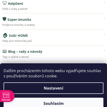
🦷
›
KelpDent
Péče o zuby a dásně
🛡️
›
Super-imunita
Podpora imunity a vitality
🏠
›
SuGr HOME
Deky pro milovníky psů
📖
›
Blog – rady a návody
Tipy o výživě a zdraví
💚
›
Náš příběh
Dalším procházením tohoto webu vyjadřujete souhlas
Poznejte Super-Granule
s používáním souborů cookie.
Nastavení
Vytvořil Shoptet
Zobrazit
Souhlasím
ě