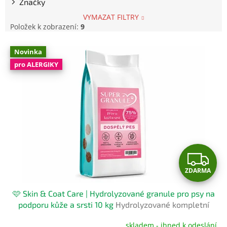
Značky
VYMAZAT FILTRY
Položek k zobrazení:
9
V
Novinka
ý
pro ALERGIKY
p
i
s
p
r
o
d
u
Z
k
t
ZDARMA
D
ů
🩷 Skin & Coat Care | Hydrolyzované granule pro psy na
A
podporu kůže a srsti 10 kg
Hydrolyzované kompletní
krmivo pro psy
R
skladem - ihned k odeslání