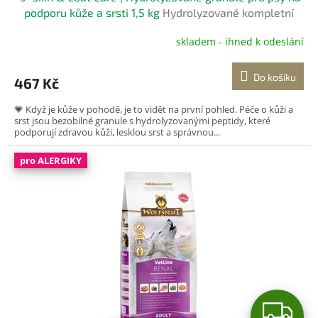
podporu kůže a srsti 1,5 kg
Hydrolyzované kompletní
krmivo pro psy
skladem - ihned k odeslání
Do košíku
467 Kč
💗 Když je kůže v pohodě, je to vidět na první pohled. Péče o kůži a
srst jsou bezobilné granule s hydrolyzovanými peptidy, které
podporují zdravou kůži, lesklou srst a správnou...
pro ALERGIKY
Z