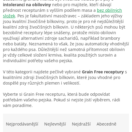
intolerancí na obiloviny
nebo pro majitele, kteří dávají
přednost recepturám s vyšším podílem masa a
bez obilných
složek
. Pes je fakultativní masožravec – základem jeho výživy
jsou kvalitní živočišné bílkoviny, proto je pro ně nejdůležitější
kvalitní zdroj živočišných bílkovin. U některých psů mohou být
bezobilné receptury lépe snášeny, protože místo obilovin
využívají alternativní zdroje sacharidů, například brambory
nebo batáty. Neznamená to však, že jsou automaticky vhodnější
pro každého psa. Důležitější než samotná přítomnost obilovin
je vždy celkové složení krmiva, kvalita použitých surovin a
individuální potřeby vašeho pejska.
V této kategorii najdete pečlivě vybrané
Grain Free receptury
s
kvalitními zdroji živočišných bílkovin, které jsou vhodné pro
dospělé psy různých plemen i velikostí.
Vyberte si Grain Free recepturu, která bude odpovídat
potřebám vašeho pejska. Pokud si nejste jistí výběrem, rádi
vám poradíme.
Ř
a
Nejprodávanější
Nejlevnější
Nejdražší
Abecedně
z