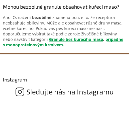
Mohou bezobilné granule obsahovat kuřecí maso?
Ano. Označení
bezobilné
znamená pouze to, že receptura
neobsahuje obiloviny. Může ale obsahovat různé druhy masa,
včetně kuřecího. Pokud váš pes kuřecí maso nesnáší,
doporučujeme vybírat také podle zdroje živočišné bílkoviny
nebo navštívit kategorii
Granule bez kuřecího masa
,
případně
s monoproteinovým krmivem.
Z
á
p
a
Instagram
t
í