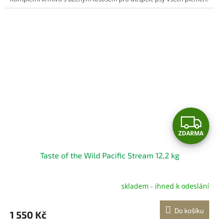
Z
ZDARMA
D
Taste of the Wild Pacific Stream 12,2 kg
A
R
skladem - ihned k odeslání
Průměrné
hodnocení
M
produktu
Do košíku
1 550 Kč
je