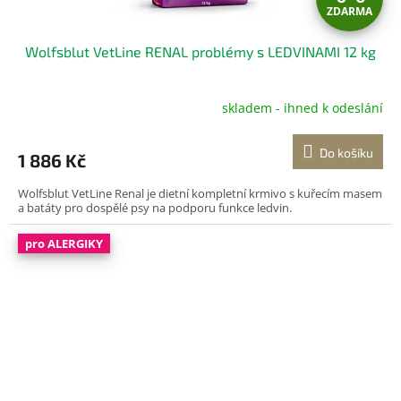
ZDARMA
D
Wolfsblut VetLine RENAL problémy s LEDVINAMI 12 kg
A
R
skladem - ihned k odeslání
M
Do košíku
1 886 Kč
A
Wolfsblut VetLine Renal je dietní kompletní krmivo s kuřecím masem
a batáty pro dospělé psy na podporu funkce ledvin.
pro ALERGIKY