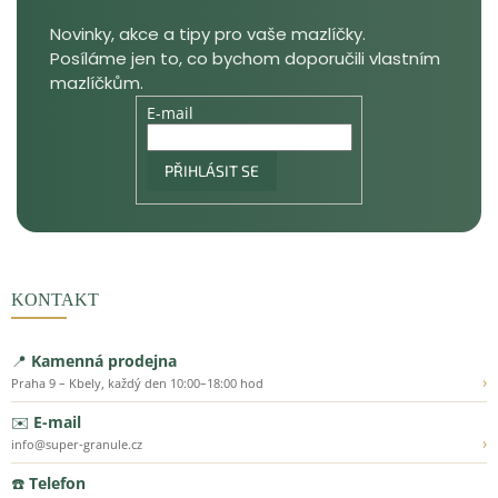
E-mail
PŘIHLÁSIT SE
KONTAKT
📍
Kamenná prodejna
›
Praha 9 – Kbely, každý den 10:00–18:00 hod
✉️
E-mail
›
info@super-granule.cz
☎️
Telefon