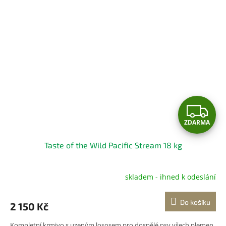
Z
ZDARMA
D
Taste of the Wild Pacific Stream 18 kg
A
R
skladem - ihned k odeslání
M
Do košíku
2 150 Kč
A
Kompletní krmivo s uzeným lososem pro dospělé psy všech plemen.