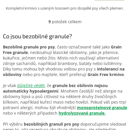
A
5,0
Kompletní krmivo s uzeným lososem pro dospělé psy všech plemen.
z
5
hvězdiček.
9
položek celkem
O
v
l
Co jsou bezobilné granule?
á
d
Bezobilné granule pro psy
, často označované také jako
Grain
a
Free granule
, neobsahují klasické obiloviny, jako je pšenice,
c
kukuřice, ječmen nebo žito. Místo nich využívají alternativní
í
zdroje sacharidů, například brambory, batáty nebo luštěniny.
p
Díky tomu mohou být vhodnou volbou pro psy s
intolerancí na
r
obiloviny
nebo pro majitele, kteří preferují
Grain Free krmivo
.
v
k
Je však
důležité vědět
, že
granule bez obilovin nejsou
y
automaticky hypoalergenní
. Mnohem častější než alergie na
v
obiloviny bývá u psů citlivost na některé druhy živočišných
ý
bílkovin, například kuřecí maso nebo hovězí. Pokud váš pes trpí
p
potravní alergií, mohou být vhodnější
monoproteinové granule
i
nebo v některých případech
hydrolyzované granule
.
s
u
Při výběru
bezobilných granulí pro psy
doporučujeme sledovat
nejen to, zda receptura obsahuje obiloviny, ale především