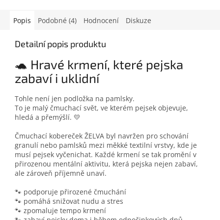
Popis
Podobné (4)
Hodnocení
Diskuze
Detailní popis produktu
🐢 Hravé krmení, které pejska
zabaví i uklidní
Tohle není jen podložka na pamlsky.
To je malý čmuchací svět, ve kterém pejsek objevuje,
hledá a přemýšlí. 💛
Čmuchací kobereček ŽELVA byl navržen pro schování
granulí nebo pamlsků mezi měkké textilní vrstvy, kde je
musí pejsek vyčenichat. Každé krmení se tak promění v
přirozenou mentální aktivitu, která pejska nejen zabaví,
ale zároveň příjemně unaví.
🐾 podporuje přirozené čmuchání
🐾 pomáhá snižovat nudu a stres
🐾 zpomaluje tempo krmení
🐾 zabaví pejsky doma i během odpočinkových dnů