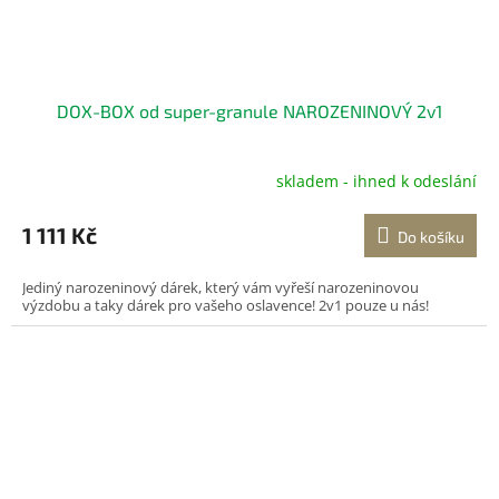
DOX-BOX od super-granule NAROZENINOVÝ 2v1
skladem - ihned k odeslání
Průměrné
hodnocení
produktu
1 111 Kč
Do košíku
je
5,0
Jediný narozeninový dárek, který vám vyřeší narozeninovou
z
výzdobu a taky dárek pro vašeho oslavence! 2v1 pouze u nás!
5
hvězdiček.