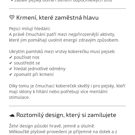
💛 Krmení, které zaměstná hlavu
Pejsci milují hledání.
A právě čmuchání patří mezi nejpřirozenější aktivity,
které jim pomáhají uvolnit energii zdravým způsobem.
Ukrytím pamlsků mezi vrstvy koberečku musí pejsek:
✔ používat nos
✔ soustředit se
✔ hledat jednotlivé odměny
✔ zpomalit při krmení
Díky tomu je čmuchací kobereček skvělý i pro pejsky, kteří
mají sklony k hltání nebo potřebují více mentální
stimulace.
🐢 Roztomilý design, který si zamilujete
Želví design působí hravě, jemně a útulně.
Měkoučké plyšové provedení je příjemné na dotek a z