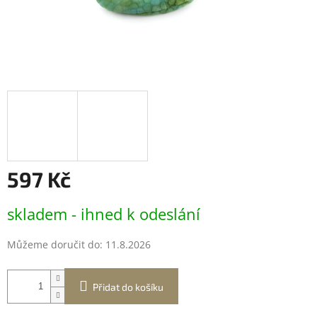
597 Kč
Měrná
skladem - ihned k odeslání
cena:
Můžeme doručit do:
11.8.2026
Přidat do košíku