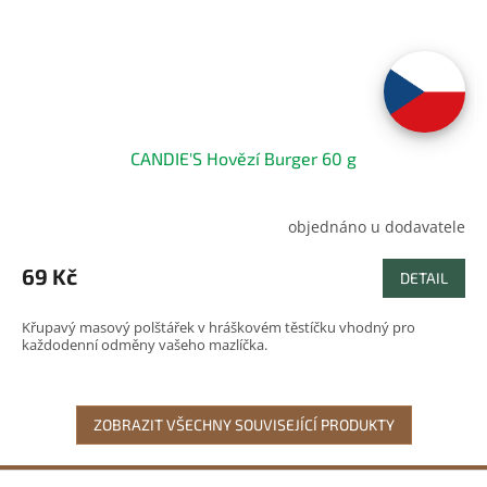
CANDIE'S Hovězí Burger 60 g
objednáno u dodavatele
Průměrné
hodnocení
produktu
69 Kč
DETAIL
je
5,0
Křupavý masový polštářek v hráškovém těstíčku vhodný pro
z
každodenní odměny vašeho mazlíčka.
5
hvězdiček.
ZOBRAZIT VŠECHNY SOUVISEJÍCÍ PRODUKTY
Z