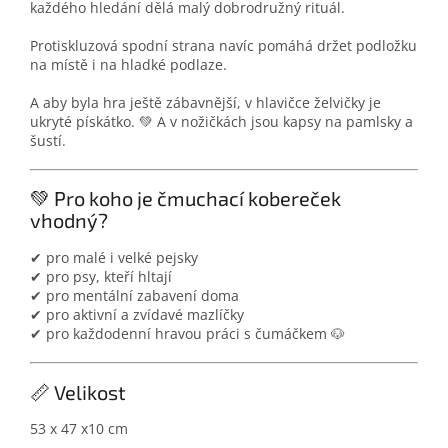
každého hledání dělá malý dobrodružný rituál.
Protiskluzová spodní strana navíc pomáhá držet podložku
na místě i na hladké podlaze.
A aby byla hra ještě zábavnější, v hlavičce želvičky je
ukryté pískátko. 💚 A v nožičkách jsou kapsy na pamlsky a
šustí.
💚 Pro koho je čmuchací kobereček
vhodný?
✔ pro malé i velké pejsky
✔ pro psy, kteří hltají
✔ pro mentální zabavení doma
✔ pro aktivní a zvídavé mazlíčky
✔ pro každodenní hravou práci s čumáčkem 🐶
📏 Velikost
53 x 47 x10 cm