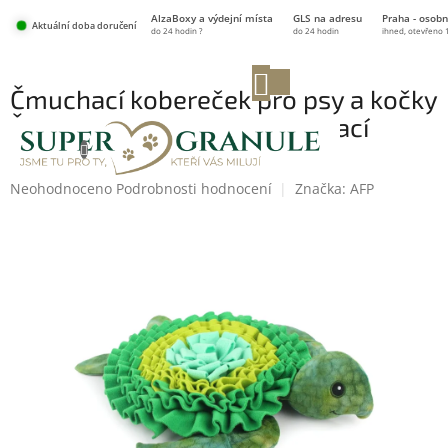
Přejít
AlzaBoxy a výdejní místa
GLS na adresu
Praha - osobn
na
Aktuální doba doručení
do 24 hodin ?
do 24 hodin
ihned, otevřeno 
obsah
NÁKUPNÍ
Čmuchací kobereček pro psy a kočky
KOŠÍK
ŽELVA – interaktivní protihltací
hlavolam 53 cm
Průměrné
Neohodnoceno
Podrobnosti hodnocení
Značka:
AFP
hodnocení
produktu
je
0,0
z
5
hvězdiček.