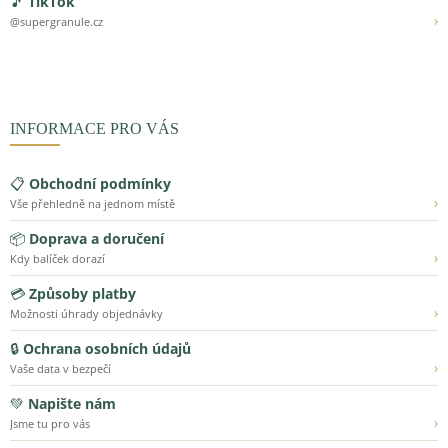
🎵
TikTok
›
@supergranule.cz
INFORMACE PRO VÁS
📋
Obchodní podmínky
›
Vše přehledně na jednom místě
📦
Doprava a doručení
›
Kdy balíček dorazí
💳
Způsoby platby
›
Možnosti úhrady objednávky
🔒
Ochrana osobních údajů
›
Vaše data v bezpečí
💚
Napište nám
›
Jsme tu pro vás