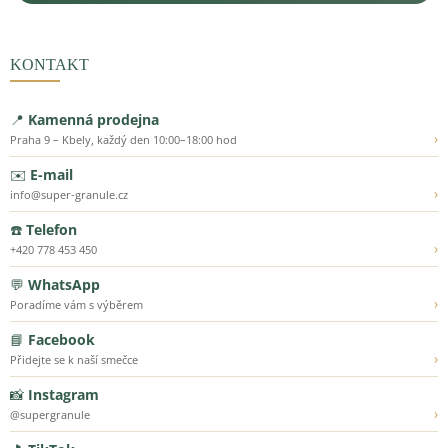
KONTAKT
📍
Kamenná prodejna
›
Praha 9 – Kbely, každý den 10:00–18:00 hod
✉️
E-mail
›
info@super-granule.cz
☎️
Telefon
›
+420 778 453 450
💬
WhatsApp
›
Poradíme vám s výběrem
📘
Facebook
›
Přidejte se k naší smečce
📸
Instagram
›
@supergranule