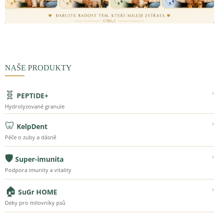
NAŠE PRODUKTY
🧬
›
PEPTIDE+
Hydrolyzované granule
🦷
›
KelpDent
Péče o zuby a dásně
🛡️
›
Super-imunita
Podpora imunity a vitality
🏠
›
SuGr HOME
Deky pro milovníky psů