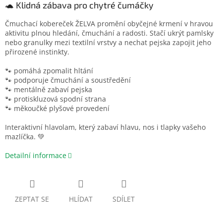
🐢 Klidná zábava pro chytré čumáčky
Čmuchací kobereček ŽELVA promění obyčejné krmení v hravou
aktivitu plnou hledání, čmuchání a radosti. Stačí ukrýt pamlsky
nebo granulky mezi textilní vrstvy a nechat pejska zapojit jeho
přirozené instinkty.
🐾 pomáhá zpomalit hltání
🐾 podporuje čmuchání a soustředění
🐾 mentálně zabaví pejska
🐾 protiskluzová spodní strana
🐾 měkoučké plyšové provedení
Interaktivní hlavolam, který zabaví hlavu, nos i tlapky vašeho
mazlíčka. 💚
Detailní informace
ZEPTAT SE
HLÍDAT
SDÍLET