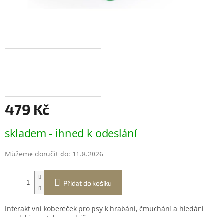
479 Kč
Měrná
skladem - ihned k odeslání
cena:
Můžeme doručit do:
11.8.2026
Přidat do košíku
Interaktivní kobereček pro psy k hrabání, čmuchání a hledání