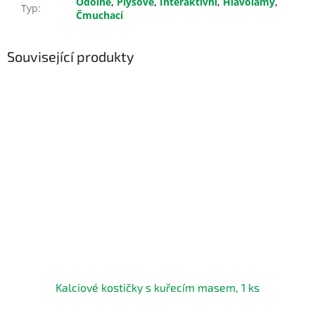
Odolné
,
Plyšové
,
Interaktivní
,
Hlavolamy
,
Typ
:
Čmuchací
Související produkty
Kalciové kostičky s kuřecím masem, 1 ks