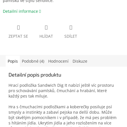
pamlsků ve stylu sendviče.
Detailní informace
ZEPTAT SE
HLÍDAT
SDÍLET
Popis
Podobné (4)
Hodnocení
Diskuze
Detailní popis produktu
Hrací podložka Sandwich Dig It nabízí ještě víc prostoru
pro schovávání pamlsků, čmuchání a hrabání, které
každý pes tak miluje.
Hra s čmuchacími podložkami a koberečky posiluje psí
smysly a instinkty a zabaví pejska na delší dobu. Může
být skvělým pomocníkem i v případě, že má pes problém
s hltáním jídla. Ukrytím jídla a jeho rozložením na více