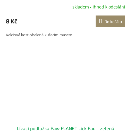
skladem - ihned k odeslání
Průměrné
hodnocení
produktu
8 Kč
Do košíku
je
5,0
Kalciová kost obalená kuřecím masem.
z
5
hvězdiček.
Lízací podložka Paw PLANET Lick Pad - zelená