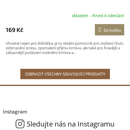
skladem - ihned k odeslání
Průměrné
hodnocení
produktu
169 Kč
Do košíku
je
5,0
Vhodné nejen pro štěňátka, je to ideální pomocník pro zvýšení chuti,
z
odstranění stresu, zpomalení příjmu krmiva, ale také pro hravější a
5
zábavnější podávání mokrého krmiva a...
hvězdiček.
ZOBRAZIT VŠECHNY SOUVISEJÍCÍ PRODUKTY
Z
á
p
a
Instagram
t
í