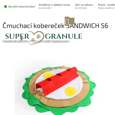
Přejít
AlzaBoxy a výdejní místa
GLS na adresu
Praha - osobn
na
Aktuální doba doručení
do 24 hodin ?
do 24 hodin
ihned, otevřeno 
obsah
NÁKUPNÍ
Čmuchací kobereček SANDWICH 56
KOŠÍK
cm
Průměrné
Neohodnoceno
Podrobnosti hodnocení
hodnocení
produktu
je
0,0
z
5
hvězdiček.