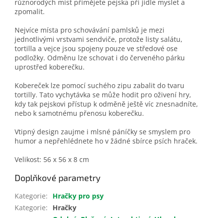
různorodých míst přimějete pejska při jídle myslet a
zpomalit.
Nejvíce místa pro schovávání pamlsků je mezi
jednotlivými vrstvami sendviče, protože listy salátu,
tortilla a vejce jsou spojeny pouze ve středové ose
podložky. Odměnu lze schovat i do červeného párku
uprostřed koberečku.
Kobereček lze pomocí suchého zipu zabalit do tvaru
tortilly. Tato vychytávka se může hodit pro oživení hry,
kdy tak pejskovi přístup k odměně ještě víc znesnadníte,
nebo k samotnému přenosu koberečku.
Vtipný design zaujme i mlsné páníčky se smyslem pro
humor a nepřehlédnete ho v žádné sbírce psích hraček.
Velikost: 56 x 56 x 8 cm
Doplňkové parametry
Kategorie
:
Hračky pro psy
Kategorie
:
Hračky