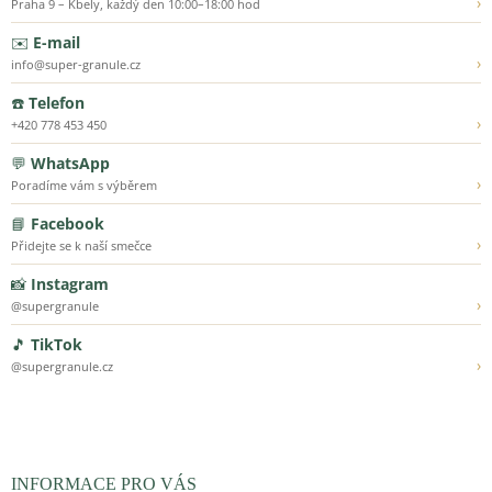
›
Praha 9 – Kbely, každý den 10:00–18:00 hod
✉️
E-mail
›
info@super-granule.cz
☎️
Telefon
›
+420 778 453 450
💬
WhatsApp
›
Poradíme vám s výběrem
📘
Facebook
›
Přidejte se k naší smečce
📸
Instagram
›
@supergranule
🎵
TikTok
›
@supergranule.cz
INFORMACE PRO VÁS