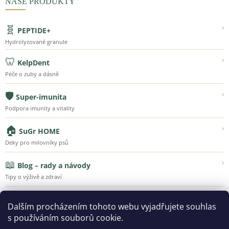
NAŠE PRODUKTY
🧬
›
PEPTIDE+
Hydrolyzované granule
🦷
›
KelpDent
Péče o zuby a dásně
🛡️
›
Super-imunita
Podpora imunity a vitality
🏠
›
SuGr HOME
Deky pro milovníky psů
📖
›
Blog – rady a návody
Tipy o výživě a zdraví
💚
›
Náš příběh
Dalším procházením tohoto webu vyjadřujete souhlas
Poznejte Super-Granule
s používáním souborů cookie.