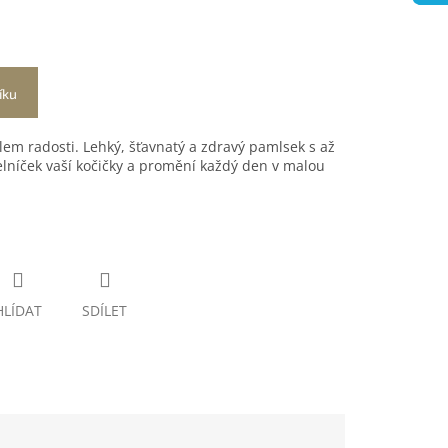
íku
lem radosti. Lehký, šťavnatý a zdravý pamlsek s až
ídelníček vaší kočičky a promění každý den v malou
HLÍDAT
SDÍLET