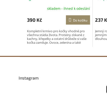
skladem - ihned k odeslání
390 Kč
237 
Do košíku
Kompletní krmivo pro kočky vhodné pro
Jemný ro
všechna stádia života. Proteiny získané z
jemnými 
kachny, křepelky a ostatní drůbeže si vaše
dlouhou 
kočka zamiluje. Ovoce, zelenina a také
taurin pro...
Z
á
p
a
Instagram
t
í