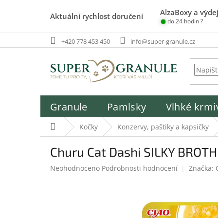
Přejít
AlzaBoxy a výdej
na
Aktuální rychlost doručení
do 24 hodin ?
obsah
+420 778 453 450
info@super-granule.cz
Granule
Pamlsky
Vlhké krmi
Domů
Kočky
Konzervy, paštiky a kapsičky
Churu Cat Dashi SILKY BROTH
Průměrné
Neohodnoceno
Podrobnosti hodnocení
Značka:
hodnocení
produktu
je
0,0
z