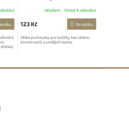
odeslání
skladem - ihned k odeslání
123 Kč
košíku
Do košíku
přírodní,
Vlhké pochoutky pro kočičky bez obilnin,
pro
konzervantů a umělých barviv.
 křehká,