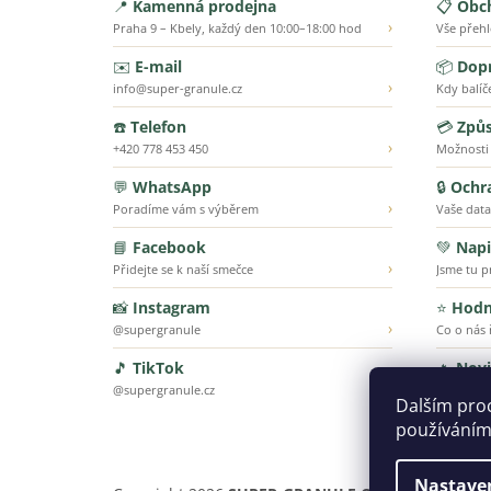
📍
Kamenná prodejna
📋
Obc
›
Praha 9 – Kbely, každý den 10:00–18:00 hod
Vše přeh
✉️
E-mail
📦
Dopr
›
info@super-granule.cz
Kdy balíč
☎️
Telefon
💳
Způs
›
+420 778 453 450
Možnosti
💬
WhatsApp
🔒
Ochr
›
Poradíme vám s výběrem
Vaše data
📘
Facebook
💚
Napi
›
Přidejte se k naší smečce
Jsme tu p
📸
Instagram
⭐
Hodn
›
@supergranule
Co o nás ř
🎵
TikTok
🔥
Nov
›
@supergranule.cz
To nejnov
Dalším pro
používáním
Nastave