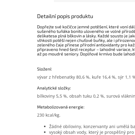
Detailní popis produktu
Dopřejte své kočičce jemné potěšení, které voní dál
sušeného tuňáka bonito uloveného ve volné přírodě
delikatesa plná bílkovin a lásky. Každé sousto je j
vlhkosti potěší nejen chuťové buňky, ale i přirozenou
zeleného čaje přinese přírodní antioxidanty pro každ
připraveno hned šest receptur – lahodné variace, kt
až po moudré seniory. Doplňové krmivo bude lahod
Složení:
vývar z hřebenatky 80,6 %, kuře 16,4 %, sýr 1,1
Analytické složky:
bílkoviny 5,5 %, obsah tuku 0,2 %, surová vlákni
Metabolizovaná energie:
230 kcal/kg.
Žádné obiloviny, konzervanty ani umělá ba
vysoký obsah vody, který je prospěšný pro 