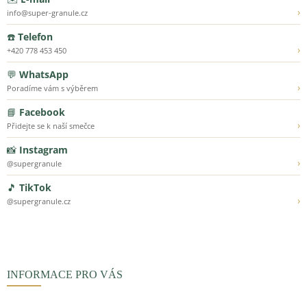
›
info@super-granule.cz
☎️
Telefon
›
+420 778 453 450
💬
WhatsApp
›
Poradíme vám s výběrem
📘
Facebook
›
Přidejte se k naší smečce
📸
Instagram
›
@supergranule
🎵
TikTok
›
@supergranule.cz
INFORMACE PRO VÁS