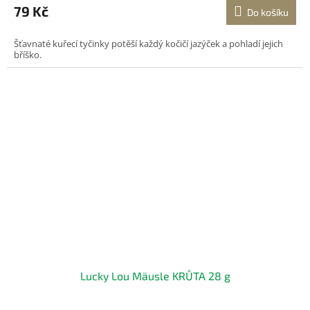
79 Kč
Do košíku
Šťavnaté kuřecí tyčinky potěší každý kočičí jazýček a pohladí jejich
bříško.
Lucky Lou Mäusle KRŮTA 28 g