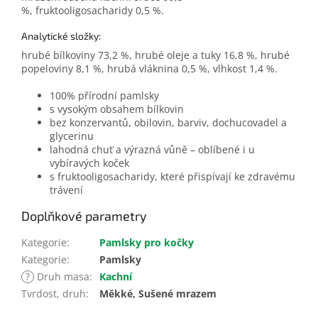
%, fruktooligosacharidy 0,5 %.
Analytické složky:
hrubé bílkoviny 73,2 %, hrubé oleje a tuky 16,8 %, hrubé
popeloviny 8,1 %, hrubá vláknina 0,5 %, vlhkost 1,4 %.
100% přírodní pamlsky
s vysokým obsahem bílkovin
bez konzervantů, obilovin, barviv, dochucovadel a
glycerinu
lahodná chuť a výrazná vůně – oblíbené i u
vybíravých koček
s fruktooligosacharidy, které přispívají ke zdravému
trávení
Doplňkové parametry
Kategorie
:
Pamlsky pro kočky
Kategorie
:
Pamlsky
?
Druh masa
:
Kachní
Tvrdost, druh
:
Měkké, Sušené mrazem