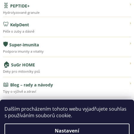
🧬
›
PEPTIDE+
Hydrolyzované granule
🦷
›
KelpDent
Péče o zuby a dásně
🛡️
›
Super-imunita
Podpora imunity a vitality
🏠
›
SuGr HOME
Deky pro milovníky psů
📖
›
Blog – rady a návody
Tipy o výživě a zdraví
💚
›
Náš příběh
Dalším procházením tohoto webu vyjadřujete souhlas
Poznejte Super-Granule
s používáním souborů cookie.
Nastavení