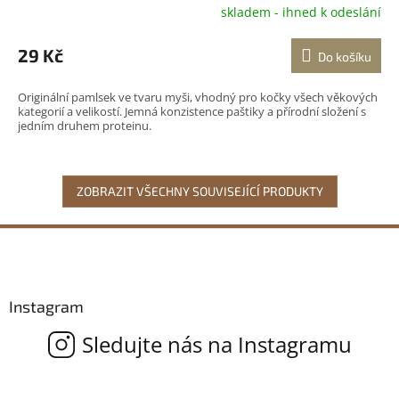
skladem - ihned k odeslání
29 Kč
Do košíku
Originální pamlsek ve tvaru myši, vhodný pro kočky všech věkových
kategorií a velikostí. Jemná konzistence paštiky a přírodní složení s
jedním druhem proteinu.
ZOBRAZIT VŠECHNY SOUVISEJÍCÍ PRODUKTY
Z
á
p
a
Instagram
t
í