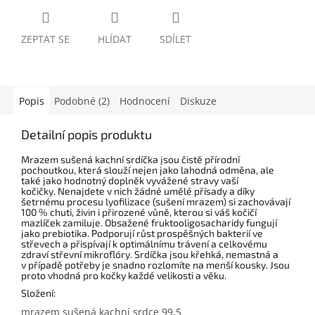
ZEPTAT SE
HLÍDAT
SDÍLET
Popis
Podobné (2)
Hodnocení
Diskuze
Detailní popis produktu
Mrazem sušená kachní srdíčka jsou čistě přírodní
pochoutkou, která slouží nejen jako lahodná odměna, ale
také jako hodnotný doplněk vyvážené stravy vaší
kočičky. Nenajdete v nich žádné umělé přísady a díky
šetrnému procesu lyofilizace (sušení mrazem) si zachovávají
100 % chuti, živin i přirozené vůně, kterou si váš kočičí
mazlíček zamiluje. Obsažené fruktooligosacharidy fungují
jako prebiotika. Podporují růst prospěšných bakterií ve
střevech a přispívají k optimálnímu trávení a celkovému
zdraví střevní mikroflóry. Srdíčka jsou křehká, nemastná a
v případě potřeby je snadno rozlomíte na menší kousky. Jsou
proto vhodná pro kočky každé velikosti a věku.
Složení:
mrazem sušená kachní srdce 99,5