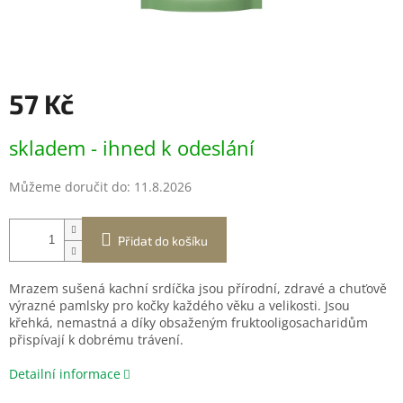
57 Kč
Měrná
skladem - ihned k odeslání
cena:
Můžeme doručit do:
11.8.2026
Přidat do košíku
Mrazem sušená kachní srdíčka jsou přírodní, zdravé a chuťově
výrazné pamlsky pro kočky každého věku a velikosti. Jsou
křehká, nemastná a díky obsaženým fruktooligosacharidům
přispívají k dobrému trávení.
Detailní informace