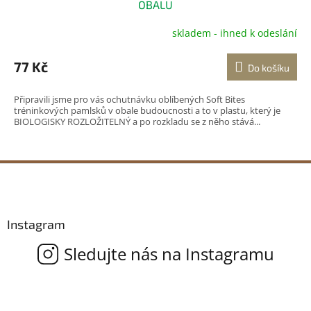
OBALU
skladem - ihned k odeslání
Průměrné
hodnocení
produktu
77 Kč
Do košíku
je
5,0
Připravili jsme pro vás ochutnávku oblíbených Soft Bites
z
tréninkových pamlsků v obale budoucnosti a to v plastu, který je
5
BIOLOGISKY ROZLOŽITELNÝ a po rozkladu se z něho stává...
hvězdiček.
Z
á
p
a
Instagram
t
í