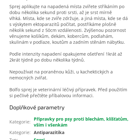
Sprej aplikujte na napadená místa zvířete stříkáním po
dobu několika sekund proti srsti, až je srst mírně
vlhká. Místa, kde se zvíře zdržuje, a jiná místa, kde se dá
s výskytem ektoparazitů počítat, postříkáme plošně
několik sekund z 50cm vzdálenosti. Zvýšenou pozornost
věnujeme košíkům, dekám, kobercům, podlahám,
skulinám v podlaze, koutům a zadním stěnám nábytku.
Podle intenzity napadení opakujeme ošetření 1krát až
2krát týdně po dobu několika týdnů.
Nepoužívat na poraněnou kůži, u kachektických a
nemocných zvířat.
Bolfo sprej je veterinární léčivý přípravek. Před použitím
si pečlivě přečtěte příbalovou informaci.
Doplňkové parametry
Přípravky pro psy proti blechám, klíšťatům,
Kategorie
:
vším i všenkám
Kategorie
:
Antiparazitika
Typ
:
Sprej