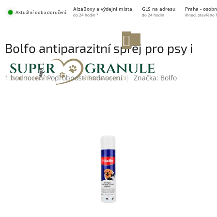
Přejít
AlzaBoxy a výdejní místa
GLS na adresu
Praha - osobn
na
Aktuální doba doručení
do 24 hodin ?
do 24 hodin
ihned, otevřeno 
obsah
NÁKUPNÍ
Bolfo antiparazitní sprej pro psy i
KOŠÍK
kočky 250 ml
Průměrné
1 hodnocení
Podrobnosti hodnocení
Značka:
Bolfo
hodnocení
produktu
je
5,0
z
5
hvězdiček.