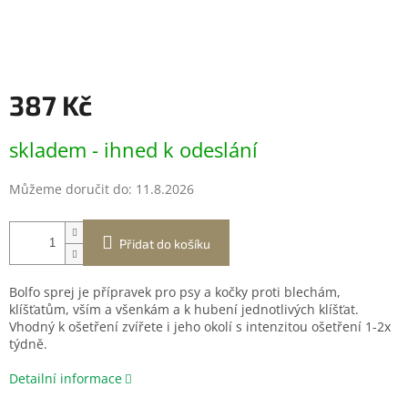
387 Kč
Měrná
skladem - ihned k odeslání
cena:
Můžeme doručit do:
11.8.2026
Přidat do košíku
Bolfo sprej je přípravek pro psy a kočky proti blechám,
klíšťatům, vším a všenkám a k hubení jednotlivých klíšťat.
Vhodný k ošetření zvířete i jeho okolí s intenzitou ošetření 1-2x
týdně.
Detailní informace