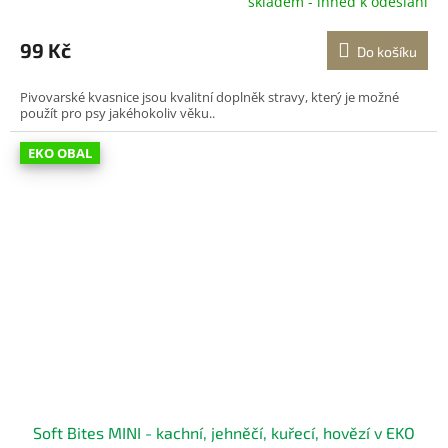
skladem - ihned k odeslání
Průměrné
hodnocení
produktu
99 Kč
Do košíku
je
5,0
Pivovarské kvasnice jsou kvalitní doplněk stravy, který je možné
z
použít pro psy jakéhokoliv věku..
5
hvězdiček.
EKO OBAL
Soft Bites MINI - kachní, jehněčí, kuřecí, hovězí v EKO