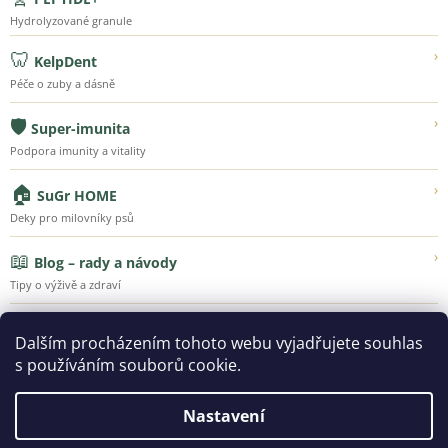
Hydrolyzované granule
🦷
›
KelpDent
Péče o zuby a dásně
🛡️
›
Super-imunita
Podpora imunity a vitality
🏠
›
SuGr HOME
Deky pro milovníky psů
📖
›
Blog – rady a návody
Tipy o výživě a zdraví
💚
›
Náš příběh
Dalším procházením tohoto webu vyjadřujete souhlas
Poznejte Super-Granule
s používáním souborů cookie.
Nastavení