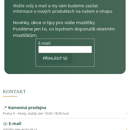
Vložte svůj e-mail a my vám budeme zasílat
informace o nových produktech na našem e-shopu.
E-mail
PŘIHLÁSIT SE
KONTAKT
📍
Kamenná prodejna
›
Praha 9 – Kbely, každý den 10:00–18:00 hod
✉️
E-mail
›
info@super-granule.cz