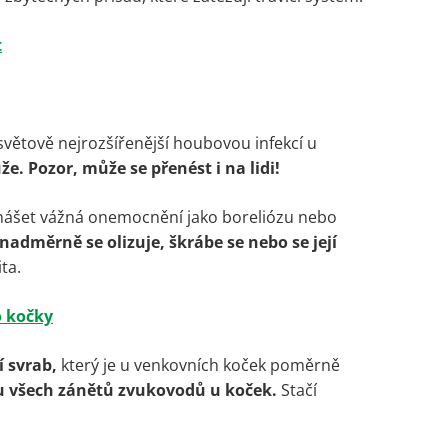
t
osvětově nejrozšířenější houbovou infekcí u
že.
Pozor, může se přenést i na lidi!
řenášet vážná onemocnění jako boreliózu nebo
adměrně se olizuje, škrábe se nebo se její
ta.
o kočky
 svrab,
který je u venkovních koček poměrně
u všech zánětů zvukovodů u koček.
Stačí