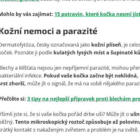
Mohlo by vás zajímat:
15 potravin, které kočka nesmí jís
Kožní nemoci a parazité
Dermatofytóza, česky označovaná jako
kožní plíseň
, je cel
koček. Poznáte ji podle
kulatých lysých míst a šupinaté ků
Blechy a klíšťata nejsou jen nepříjemní parazité, mohou p
bakteriální infekce.
Pokud vaše kočka začne být neklidná, n
srst zhorší,
může jít o signál, že má na sobě nějakého parazi
Přečtěte si:
3 tipy na nejlepší přípravek proti blechám pr
Všimli jste si, že si vaše kočka pořád drbe uši? Může jít o
ušní
běžný.
Tento mikroskopický roztoč způsobuje až polovin
krátký kontakt s nakaženým zvířetem a problém je na světě.