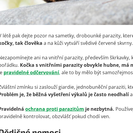
V létě pak dejte pozor na sametky, drobounké parazity, kte
kočky, tak člověka
a na kůži vytváří svědivé červené skvrny
Nezapomínejte ani na vnitřní parazity, především škrkavky,
pořádku.
Kočka s vnitřními parazity obvykle hubne, má ma
je
pravidelné odčervování
,
ale to by mělo být samozřejmos
Zvláštní zmínku si zaslouží giardie, jednobuněční paraziti, k
Problém je, že běžná vyšetření výkalů je často neodhalí
a
Pravidelná
ochrana proti parazitům
je nezbytná.
Používej
pravidelně kontrolovat, obzvlášť pokud chodí ven.
Dědičné nemoci