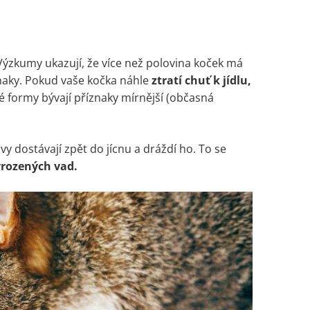
ýzkumy ukazují, že více než polovina koček má
znaky. Pokud vaše kočka náhle
ztratí chuť k jídlu,
é formy bývají příznaky mírnější (občasná
vy dostávají zpět do jícnu a dráždí ho. To se
vrozených vad.