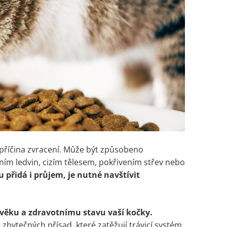
 příčina zvracení. Může být způsobeno
m ledvin, cizím tělesem, pokřivením střev nebo
přidá i průjem, je nutné navštívit
 věku a zdravotnímu stavu vaší kočky.
 zbytečných přísad, které zatěžují trávicí systém.