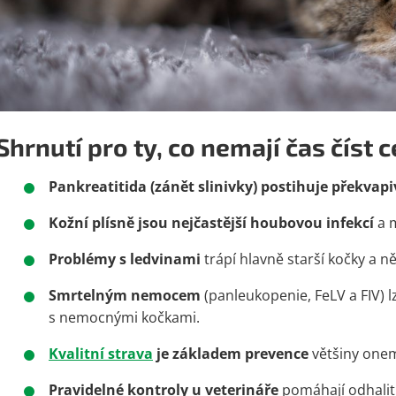
Shrnutí pro ty, co nemají čas číst 
Pankreatitida
(zánět slinivky) postihuje překvap
Kožní plísně jsou nejčastější houbovou infekcí
a m
Problémy s ledvinami
trápí hlavně starší kočky a n
Smrtelným nemocem
(panleukopenie, FeLV a FIV)
s nemocnými kočkami.
Kvalitní strava
je základem prevence
většiny one
Pravidelné kontroly u veterináře
pomáhají odhalit