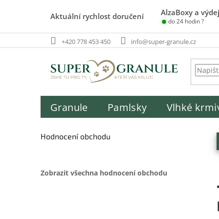
Přejít
AlzaBoxy a výdej
na
Aktuální rychlost doručení
do 24 hodin ?
obsah
+420 778 453 450
info@super-granule.cz
Granule
Pamlsky
Vlhké krmi
P
o
Hodnocení obchodu
s
t
r
Zobrazit všechna hodnocení obchodu
a
n
n
í