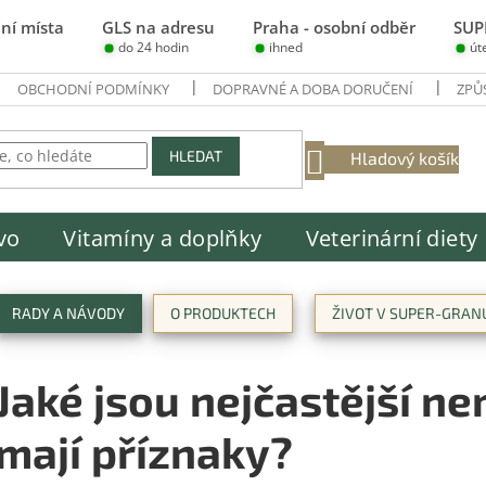
ní místa
GLS na adresu
Praha - osobní odběr
SUP
do 24 hodin
ihned
út
OBCHODNÍ PODMÍNKY
DOPRAVNÉ A DOBA DORUČENÍ
ZPŮ
NÁKUPNÍ
HLEDAT
Hladový košík
KOŠÍK
vo
Vitamíny a doplňky
Veterinární diety
RADY A NÁVODY
O PRODUKTECH
ŽIVOT V SUPER-GRAN
Jaké jsou nejčastější ne
mají příznaky?