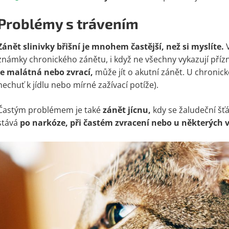
Problémy s trávením
Zánět slinivky břišní je mnohem častější, než si myslíte.
V
známky chronického zánětu, i když ne všechny vykazují pří
je malátná nebo zvrací,
může jít o akutní zánět. U chronick
nechuť k jídlu nebo mírné zažívací potíže).
Častým problémem je také
zánět jícnu,
kdy se žaludeční šťá
stává
po narkóze, při častém zvracení nebo u některých 