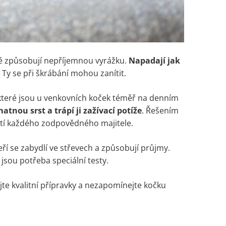
ré způsobují nepříjemnou vyrážku.
Napadají jak
. Ty se při škrábání mohou zanítit.
 které jsou u venkovních koček téměř na denním
tnou srst a trápí ji zažívací potíže
. Řešením
tí každého zodpovědného majitele.
teří se zabydlí ve střevech a způsobují průjmy.
 jsou potřeba speciální testy.
te kvalitní přípravky a nezapomínejte kočku