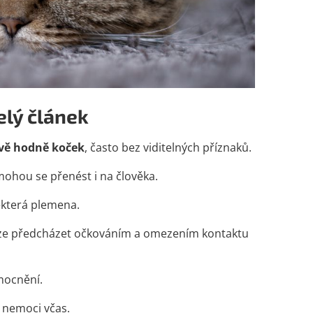
celý článek
ivě hodně koček
, často bez viditelných příznaků.
ohou se přenést i na člověka.
ěkterá plemena.
 lze předcházet očkováním a omezením kontaktu
mocnění.
 nemoci včas.