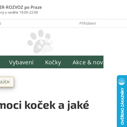
ER-ROZVOZ po Praze
erý a neděle 19:00-22:00
SOBY PLATBY
INFORMACE O ZPRACOVÁNÍ OSOBNÍCH ÚDAJŮ
Přihlášení
H
Vybavení
Kočky
Akce & novinky
ULÍCH
moci koček a jaké