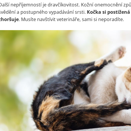
Další nepříjemností je dravčíkovitost. Kožní onemocnění zp
svědění a postupného vypadávání srsti.
Kočka si postižená
zhoršuje
. Musíte navštívit veterináře, sami si neporadíte.