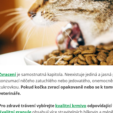
Zvracení
je samostnatná kapitola. Neexistuje jediná a jasná
konzumací něčeho zatuchlého nebo jedovatého, onemocnění
cukrovkou.
Pokud kočka zvrací opakovaně nebo se k tomu 
veterináře.
Pro zdravé trávení vybírejte
kvalitní krmivo
odpovídající
Kvalitní granule
obsahují více stravitelných bílkovin a méně