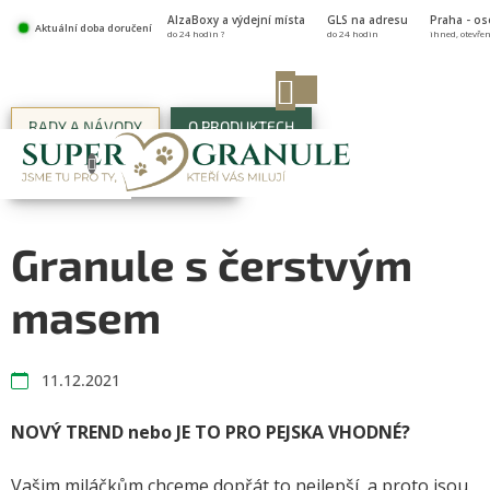
Přejít
AlzaBoxy a výdejní místa
GLS na adresu
Praha - o
na
Aktuální doba doručení
do 24 hodin ?
do 24 hodin
ihned, otevře
obsah
NÁKUPNÍ
KOŠÍK
RADY A NÁVODY
O PRODUKTECH
ŽIVOT V SUPER-GRANULÍCH
Granule s čerstvým
masem
11.12.2021
NOVÝ TREND nebo JE TO PRO PEJSKA VHODNÉ?
Vašim miláčkům chceme dopřát to nejlepší, a proto jsou