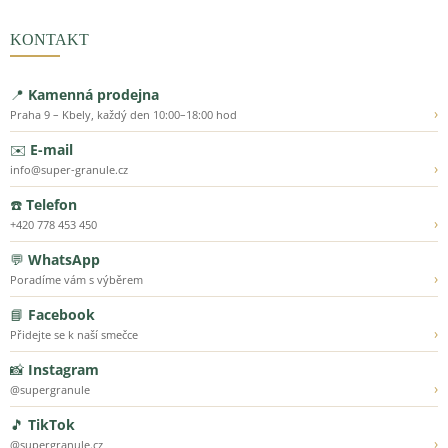
KONTAKT
📍
Kamenná prodejna
›
Praha 9 – Kbely, každý den 10:00–18:00 hod
✉️
E-mail
›
info@super-granule.cz
☎️
Telefon
›
+420 778 453 450
💬
WhatsApp
›
Poradíme vám s výběrem
📘
Facebook
›
Přidejte se k naší smečce
📸
Instagram
›
@supergranule
🎵
TikTok
›
@supergranule.cz