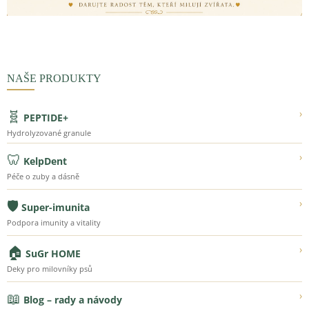
NAŠE PRODUKTY
🧬
›
PEPTIDE+
Hydrolyzované granule
🦷
›
KelpDent
Péče o zuby a dásně
🛡️
›
Super-imunita
Podpora imunity a vitality
🏠
›
SuGr HOME
Deky pro milovníky psů
📖
›
Blog – rady a návody