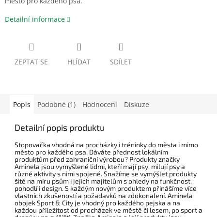
město pro každého psa.
Detailní informace
ZEPTAT SE
HLÍDAT
SDÍLET
Popis
Podobné (1)
Hodnocení
Diskuze
Detailní popis produktu
Stopovačka vhodná na procházky i tréninky do města i mimo
město pro každého psa. Dáváte přednost lokálním
produktům před zahraniční výrobou? Produkty značky
Aminela jsou vymyšlené lidmi, kteří mají psy, milují psy a
různé aktivity s nimi spojené. Snažíme se vymýšlet produkty
šité na míru psům i jejich majitelům s ohledy na funkčnost,
pohodlí i design. S každým novým produktem přinášíme více
vlastních zkušeností a požadavků na zdokonalení. Aminela
obojek Sport & City je vhodný pro každého pejska a na
každou příležitost od procházek ve městě či lesem, po sport a