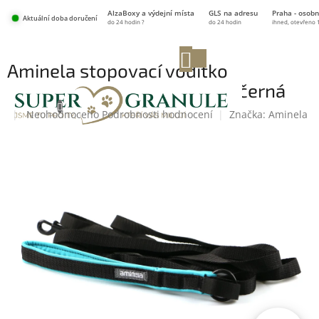
Přejít
AlzaBoxy a výdejní místa
GLS na adresu
Praha - osobn
na
Aktuální doba doručení
do 24 hodin ?
do 24 hodin
ihned, otevřeno 
obsah
NÁKUPNÍ
Aminela stopovací vodítko
KOŠÍK
Sport&City 10 m tyrkysová/černá
Průměrné
Neohodnoceno
Podrobnosti hodnocení
Značka:
Aminela
hodnocení
produktu
je
0,0
z
5
hvězdiček.