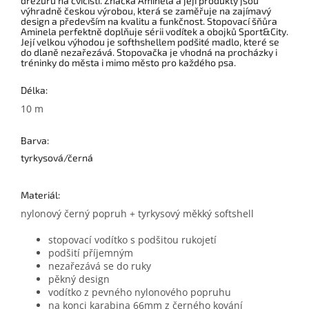
drezúru na cvičišti. Značka Aminela a její produkty jsou
výhradně českou výrobou, která se zaměřuje na zajímavý
design a především na kvalitu a funkčnost. Stopovací šňůra
Aminela perfektně doplňuje sérii vodítek a obojků Sport&City.
Její velkou výhodou je softhshellem podšité madlo, které se
do dlaně nezařezává. Stopovačka je vhodná na procházky i
tréninky do města i mimo město pro každého psa.
Délka:
10 m
Barva:
tyrkysová/černá
Materiál:
nylonový černý popruh + tyrkysový měkký softshell
stopovací vodítko s podšitou rukojetí
podšití příjemným
nezařezává se do ruky
pěkný design
vodítko z pevného nylonového popruhu
na konci karabina 66mm z černého kování