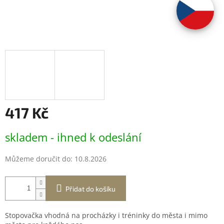
417 Kč
Měrná
skladem - ihned k odeslání
cena:
Můžeme doručit do:
10.8.2026
Přidat do košíku
Stopovačka vhodná na procházky i tréninky do města i mimo