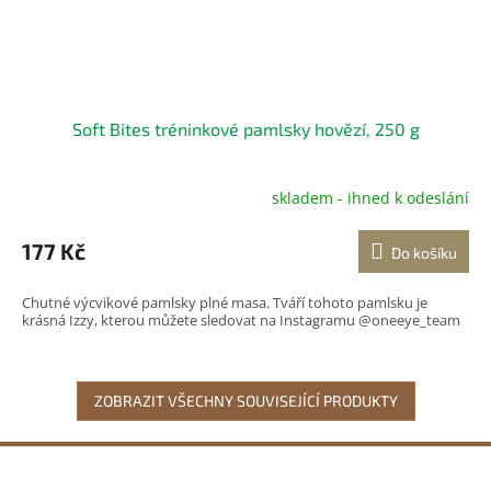
Soft Bites tréninkové pamlsky hovězí, 250 g
skladem - ihned k odeslání
Průměrné
hodnocení
produktu
177 Kč
Do košíku
je
5,0
Chutné výcvikové pamlsky plné masa. Tváří tohoto pamlsku je
z
krásná Izzy, kterou můžete sledovat na Instagramu @oneeye_team
5
hvězdiček.
ZOBRAZIT VŠECHNY SOUVISEJÍCÍ PRODUKTY
Z
á