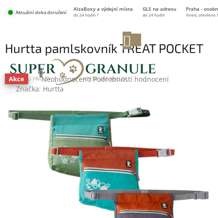
Přejít
AlzaBoxy a výdejní místa
GLS na adresu
Praha - osobn
na
Aktuální doba doručení
do 24 hodin ?
do 24 hodin
ihned, otevřeno 
obsah
NÁKUPNÍ
Hurtta pamlskovník TREAT POCKET
KOŠÍK
ECO DOPRODEJ
Průměrné
Neohodnoceno
Podrobnosti hodnocení
Akce
hodnocení
Značka:
Hurtta
produktu
je
0,0
z
5
hvězdiček.