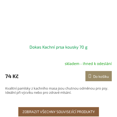
Dokas Kachní prsa kousky 70 g
skladem - ihned k odeslání
Průměrné
hodnocení
produktu
74 Kč
Do košíku
je
5,0
Kvalitní pamlsky z kachního masa jsou chutnou odměnou pro psy.
z
Ideální při výcviku nebo pro zdravé mlsání.
5
hvězdiček.
ZOBRAZIT VŠECHNY SOUVISEJÍCÍ PRODUKTY