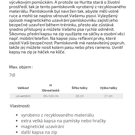
výcvikovým pomůckám. A protože se Hurtta stará o životní
prostředí, tak je tento pamlskovník vyrobený z recyklovaného
materiálu. Pamlskovník byl navržen tak, abyste měli volné
ruce a mohli se naplno věnovat Vašemu psovi. Vylepšený
způsob magnetického uzavírání pamlskovníku zajistí jeho
bezpečné uzavření během tréninku, přesto ale zůstává
snadno přístupný a můžete Vašeho psa rychle odměnit.
Šikovnou přední kapsu na zip využijete na sáčky a osobní věci
např. mobilní telefon. Na kapse jsou reflexní prvky, které
zajistí Vaši bezpečnost. Pamlskovník má nastavitelný popruh,
takže jej můžete nosit kolem pasu nebo přes rameno. Uvnitř
kapsy na zip je háček na klíče.
Max. objem :
7dl
Vlastnosti:
vyrobeno z recyklovaného materiálu
extra velká kapsa na pamlsky nebo hračky
magnetické uzavírání
další kapsa na zip