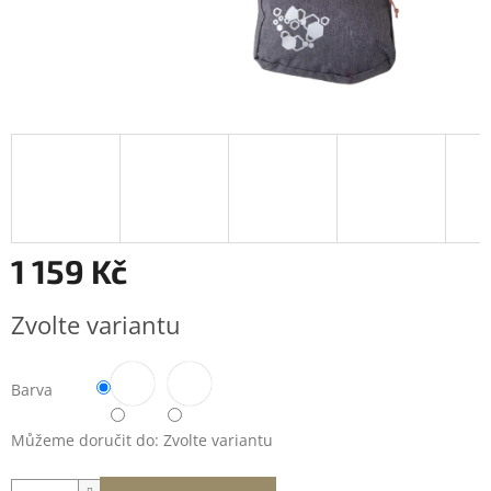
1 159 Kč
Měrná
Zvolte variantu
cena:
Barva
Můžeme doručit do:
Zvolte variantu