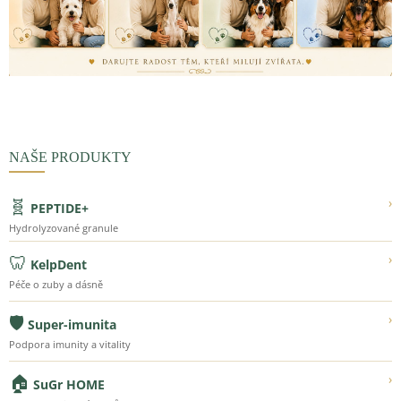
NAŠE PRODUKTY
🧬
›
PEPTIDE+
Hydrolyzované granule
🦷
›
KelpDent
Péče o zuby a dásně
🛡️
›
Super-imunita
Podpora imunity a vitality
🏠
›
SuGr HOME