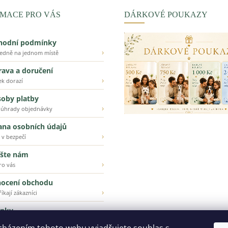
MACE PRO VÁS
DÁRKOVÉ POUKAZY
hodní podmínky
›
ledně na jednom místě
ava a doručení
›
ek dorazí
oby platby
›
 úhrady objednávky
ana osobních údajů
›
 v bezpečí
šte nám
›
ro vás
ocení obchodu
›
íkají zákazníci
inky
›
ější z našeho e-shopu