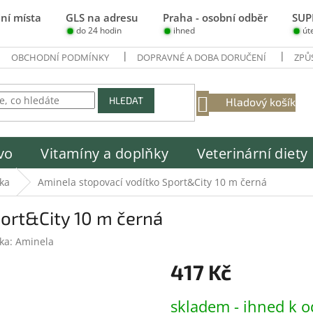
ní místa
GLS na adresu
Praha - osobní odběr
SUP
do 24 hodin
ihned
út
OBCHODNÍ PODMÍNKY
DOPRAVNÉ A DOBA DORUČENÍ
ZPŮ
NÁKUPNÍ
HLEDAT
Hladový košík
KOŠÍK
vo
Vitamíny a doplňky
Veterinární diety
ka
Aminela stopovací vodítko Sport&City 10 m černá
ort&City 10 m černá
ka:
Aminela
417 Kč
Měrná
skladem - ihned k o
cena: