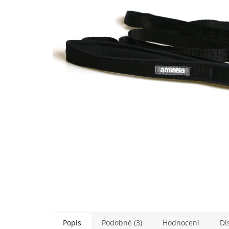
5
hvězdiček.
Popis
Podobné (3)
Hodnocení
Di