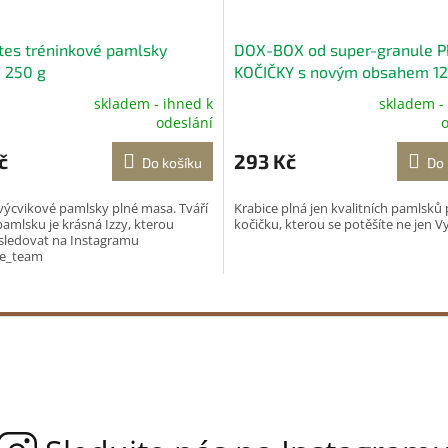
ites tréninkové pamlsky
DOX-BOX od super-granule 
, 250 g
KOČIČKY s novým obsahem 1
skladem - ihned k
skladem -
né
Průměrné
odeslání
o
ení
hodnocení
tu
produktu
č
293 Kč
Do košíku
Do 
je
5,0
ýcvikové pamlsky plné masa. Tváří
Krabice plná jen kvalitních pamlsků 
z
amlsku je krásná Izzy, kterou
kočičku, kterou se potěšíte ne jen Vy
5
sledovat na Instagramu
ek.
hvězdiček.
e_team