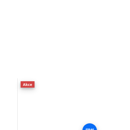
Akce
278 Kč