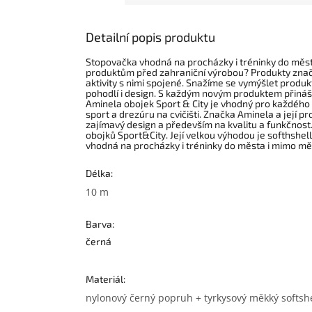
Detailní popis produktu
Stopovačka vhodná na procházky i tréninky do měs
produktům před zahraniční výrobou? Produkty značky
aktivity s nimi spojené. Snažíme se vymýšlet produkt
pohodlí i design. S každým novým produktem přináš
Aminela obojek Sport & City je vhodný pro každého 
sport a drezúru na cvičišti. Značka Aminela a její 
zajímavý design a především na kvalitu a funkčnost
obojků Sport&City. Její velkou výhodou je softhshe
vhodná na procházky i tréninky do města i mimo mě
Délka:
10 m
Barva:
černá
Materiál:
nylonový černý popruh + tyrkysový měkký softshe