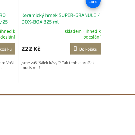
–20 %
PRO
Keramický hrnek SUPER-GRANULE /
2/25
DOX-BOX 325 ml
 ihned k
skladem - ihned k
Průměrné
deslání
odeslání
hodnocení
produktu
222 Kč
košíku
Do košíku
je
5,0
pro Vaši
Jsme váš "šálek kávy"? Tak tenhle hrníček
z
.
musíš mít!
5
hvězdiček.