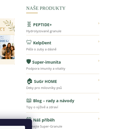
NAŠE PRODUKTY
🧬
›
PEPTIDE+
Hydrolyzované granule
🦷
›
KelpDent
Péče o zuby a dásně
🛡️
›
Super-imunita
Podpora imunity a vitality
🏠
›
SuGr HOME
Deky pro milovníky psů
📖
›
Blog – rady a návody
Tipy o výživě a zdraví
💚
›
Náš příběh
Poznejte Super-Granule