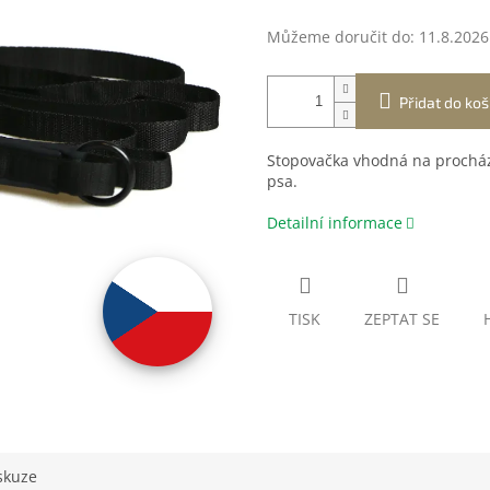
Můžeme doručit do:
11.8.2026
Přidat do koš
Stopovačka vhodná na procház
psa.
Detailní informace
TISK
ZEPTAT SE
skuze