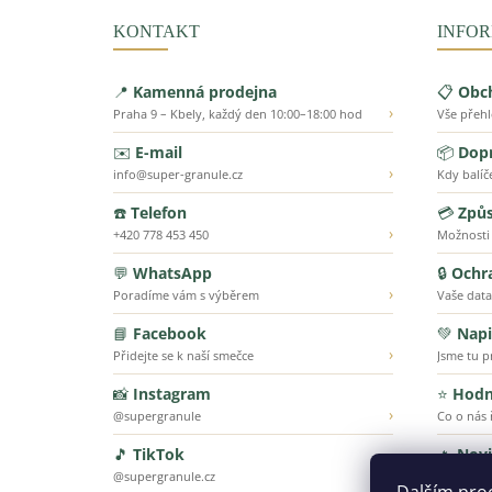
KONTAKT
INFOR
📍
Kamenná prodejna
📋
Obc
›
Praha 9 – Kbely, každý den 10:00–18:00 hod
Vše přeh
✉️
E-mail
📦
Dopr
›
info@super-granule.cz
Kdy balíč
☎️
Telefon
💳
Způs
›
+420 778 453 450
Možnosti
💬
WhatsApp
🔒
Ochr
›
Poradíme vám s výběrem
Vaše data
📘
Facebook
💚
Napi
›
Přidejte se k naší smečce
Jsme tu p
📸
Instagram
⭐
Hodn
›
@supergranule
Co o nás ř
🎵
TikTok
🔥
Nov
›
@supergranule.cz
To nejnov