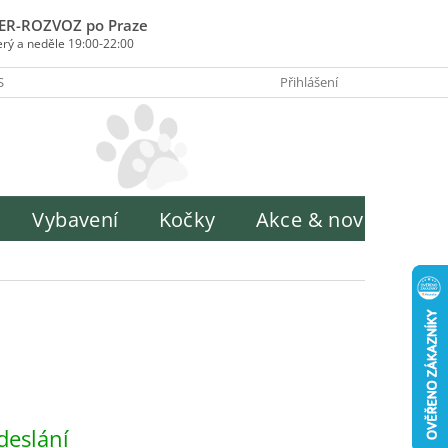
ER-ROZVOZ po Praze
erý a neděle 19:00-22:00
SOBY PLATBY
INFORMACE O ZPRACOVÁNÍ OSOBNÍCH ÚDAJŮ
Přihlášení
H
Vybavení
Kočky
Akce & novinky
deslání