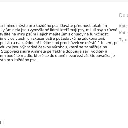
Dop
ta i mimo město pro každého psa. Dáváte přednost lokálním
Kate
 Aminela jsou vymyšlené lidmi, kteří mají psy, milují psy a různé
Kate
y šité na míru psům i jejich majitelům s ohledy na funkčnost,
íme více vlastních zkušeností a požadavků na zdokonalení.
Typ
:
pejska a na každou příležitost od procházek ve městě či lesem, po
produkty jsou výhradně českou výrobou, která se zaměřuje na
. Stopovací šňůra Aminela perfektně doplňuje sérii vodítek a
llem podšité madlo, které se do dlaně nezařezává. Stopovačka je
sto pro každého psa.
ll