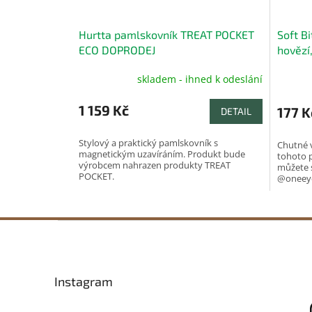
Hurtta pamlskovník TREAT POCKET
Soft B
ECO DOPRODEJ
hovězí
skladem - ihned k odeslání
Průměr
hodnoc
produk
1 159 Kč
177 K
DETAIL
je
5,0
Stylový a praktický pamlskovník s
Chutné v
z
magnetickým uzavíráním. Produkt bude
tohoto p
5
výrobcem nahrazen produkty TREAT
můžete 
hvězdič
POCKET.
@oneey
Z
á
p
a
Instagram
t
í