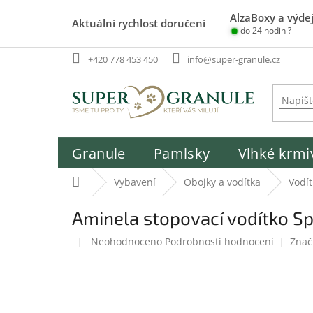
Přejít
AlzaBoxy a výdej
na
Aktuální rychlost doručení
do 24 hodin ?
obsah
+420 778 453 450
info@super-granule.cz
Granule
Pamlsky
Vlhké krmi
Domů
Vybavení
Obojky a vodítka
Vodít
Aminela stopovací vodítko Sp
Průměrné
Neohodnoceno
Podrobnosti hodnocení
Znač
hodnocení
produktu
je
0,0
z