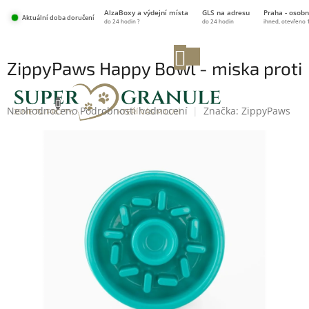
Přejít
AlzaBoxy a výdejní místa
GLS na adresu
Praha - osobn
na
Aktuální doba doručení
do 24 hodin ?
do 24 hodin
ihned, otevřeno 
obsah
NÁKUPNÍ
ZippyPaws Happy Bowl - miska proti
KOŠÍK
hltání
Průměrné
Neohodnoceno
Podrobnosti hodnocení
Značka:
ZippyPaws
hodnocení
produktu
je
0,0
z
5
hvězdiček.