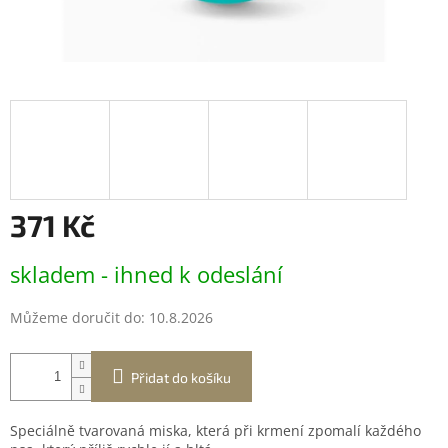
371 Kč
Měrná
skladem - ihned k odeslání
cena:
Můžeme doručit do:
10.8.2026
Přidat do košíku
Speciálně tvarovaná miska, která při krmení zpomalí každého