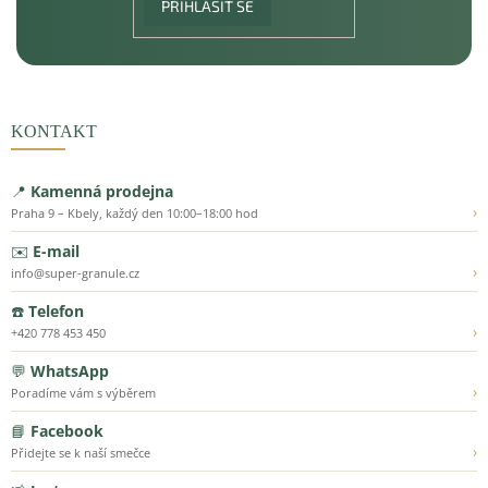
PŘIHLÁSIT SE
KONTAKT
📍
Kamenná prodejna
›
Praha 9 – Kbely, každý den 10:00–18:00 hod
✉️
E-mail
›
info@super-granule.cz
☎️
Telefon
›
+420 778 453 450
💬
WhatsApp
›
Poradíme vám s výběrem
📘
Facebook
›
Přidejte se k naší smečce