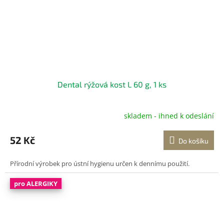
Dental rýžová kost L 60 g, 1 ks
skladem - ihned k odeslání
Průměrné
hodnocení
produktu
52 Kč
Do košíku
je
5,0
Přírodní výrobek pro ústní hygienu určen k dennímu použití.
z
5
hvězdiček.
pro ALERGIKY