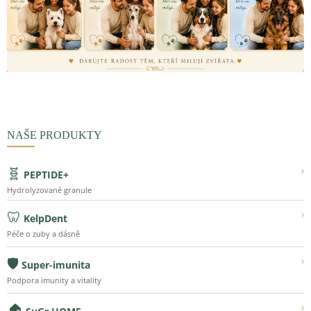
NAŠE PRODUKTY
🧬
›
PEPTIDE+
Hydrolyzované granule
🦷
›
KelpDent
Péče o zuby a dásně
🛡️
›
Super-imunita
Podpora imunity a vitality
🏠
›