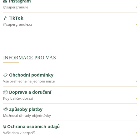
📸
Instagram
›
@supergranule
🎵
TikTok
›
@supergranule.cz
INFORMACE PRO VÁS
📋
Obchodní podmínky
›
Vše přehledně na jednom místě
📦
Doprava a doručení
›
Kdy balíček dorazí
💳
Způsoby platby
›
Možnosti úhrady objednávky
🔒
Ochrana osobních údajů
›
Vaše data v bezpečí