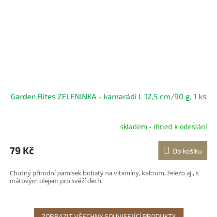
Garden Bites ZELENINKA - kamarádi L 12,5 cm/90 g, 1 ks
skladem - ihned k odeslání
79 Kč
Do košíku
Chutný přírodní pamlsek bohatý na vitamíny, kalcium, železo aj., s
mátovým olejem pro svěží dech.
ZOBRAZIT VŠECHNY SOUVISEJÍCÍ PRODUKTY