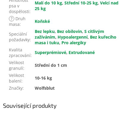
Hmotnost
Malí do 10 kg
,
Střední 10-25 kg
,
Velcí nad
psa v
25 kg
dospělosti
:
?
Druh
Koňské
masa
:
Bez lepku
,
Bez obilovin
,
S citlivým
Speciální
zažíváním
,
Hypoalergenní
,
Bez kuřecího
požadavky
:
masa i tuku
,
Pro alergiky
Kvalita
Superprémiové
,
Extrudované
zpracování
:
Velikost
Střední do 1 cm
granulí
:
Velikost
10-16 kg
balení
:
Značky
:
Wolfsblut
Související produkty