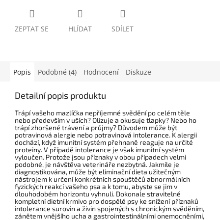
ZEPTAT SE
HLÍDAT
SDÍLET
Popis
Podobné (4)
Hodnocení
Diskuze
Detailní popis produktu
Trápí vašeho mazlíčka nepříjemné svědění po celém těle
nebo především v uších? Olizuje a okusuje tlapky? Nebo ho
trápí zhoršené trávení a průjmy? Důvodem může být
potravinová alergie nebo potravinová intolerance. K alergii
dochází, když imunitní systém přehnaně reaguje na určité
proteiny. V případě intolerance je však imunitní systém
vyloučen. Protože jsou příznaky v obou případech velmi
podobné, je návštěva veterináře nezbytná. Jakmile je
diagnostikována, může být eliminační dieta užitečným
nástrojem k určení konkrétních spouštěčů abnormálních
fyzických reakcí vašeho psa a k tomu, abyste se jim v
dlouhodobém horizontu vyhnuli. Dokonale stravitelné
kompletní dietní krmivo pro dospělé psy ke snížení příznaků
intolerance surovin a živin spojených s chronickým svěděním,
zánětem vnějšího ucha a gastrointestinálními onemocněními,