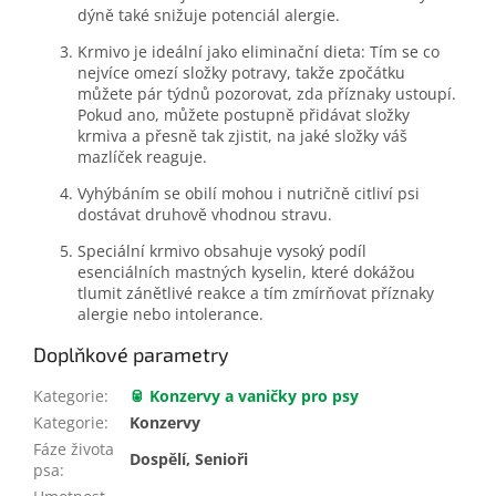
dýně také snižuje potenciál alergie.
Krmivo je ideální jako eliminační dieta: Tím se co
nejvíce omezí složky potravy, takže zpočátku
můžete pár týdnů pozorovat, zda příznaky ustoupí.
Pokud ano, můžete postupně přidávat složky
krmiva a přesně tak zjistit, na jaké složky váš
mazlíček reaguje.
Vyhýbáním se obilí mohou i nutričně citliví psi
dostávat druhově vhodnou stravu.
Speciální krmivo obsahuje vysoký podíl
esenciálních mastných kyselin, které dokážou
tlumit zánětlivé reakce a tím zmírňovat příznaky
alergie nebo intolerance.
Doplňkové parametry
Kategorie
:
🥫 Konzervy a vaničky pro psy
Kategorie
:
Konzervy
Fáze života
Dospělí, Senioři
psa
: