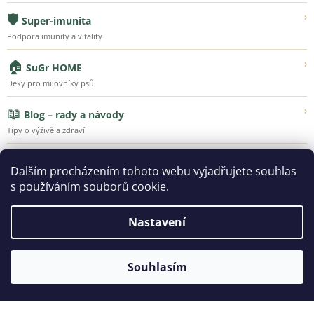
🛡️
›
Super-imunita
Podpora imunity a vitality
🏠
›
SuGr HOME
Deky pro milovníky psů
📖
›
Blog – rady a návody
Tipy o výživě a zdraví
💚
›
Náš příběh
Dalším procházením tohoto webu vyjadřujete souhlas
Poznejte Super-Granule
s používáním souborů cookie.
Nastavení
Vytvořil Shoptet
Souhlasím
Copyright 2026
SUPER-GRANULE.CZ | Jsme tu pro ty, kteří
vás milují...
. Všechna práva vyhrazena.