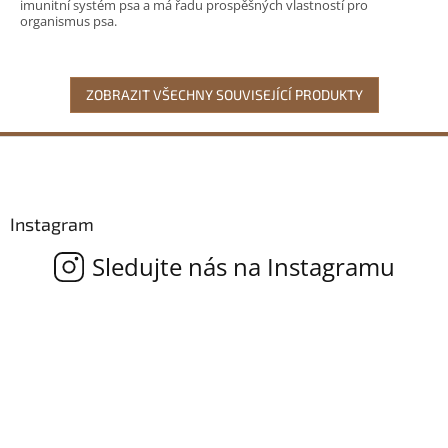
imunitní systém psa a má řadu prospěšných vlastností pro
organismus psa.
ZOBRAZIT VŠECHNY SOUVISEJÍCÍ PRODUKTY
Z
á
p
a
Instagram
t
í