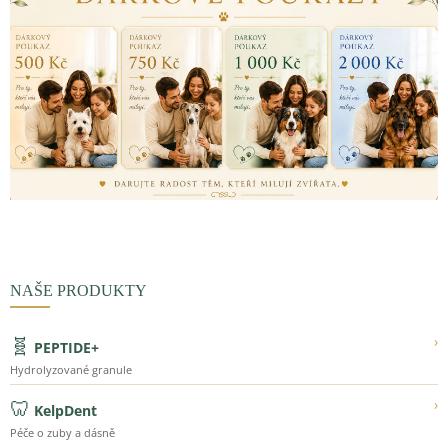
NAŠE PRODUKTY
🧬
›
PEPTIDE+
Hydrolyzované granule
🦷
›
KelpDent
Péče o zuby a dásně