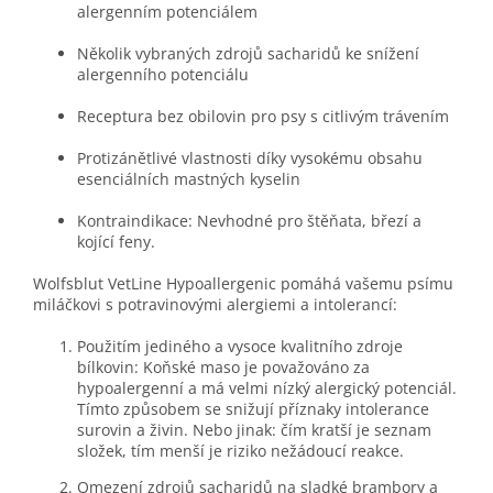
alergenním potenciálem
Několik vybraných zdrojů sacharidů ke snížení
alergenního potenciálu
Receptura bez obilovin pro psy s citlivým trávením
Protizánětlivé vlastnosti díky vysokému obsahu
esenciálních mastných kyselin
Kontraindikace: Nevhodné pro štěňata, březí a
kojící feny.
Wolfsblut VetLine Hypoallergenic pomáhá vašemu psímu
miláčkovi s potravinovými alergiemi a intolerancí:
Použitím jediného a vysoce kvalitního zdroje
bílkovin: Koňské maso je považováno za
hypoalergenní a má velmi nízký alergický potenciál.
Tímto způsobem se snižují příznaky intolerance
surovin a živin. Nebo jinak: čím kratší je seznam
složek, tím menší je riziko nežádoucí reakce.
Omezení zdrojů sacharidů na sladké brambory a