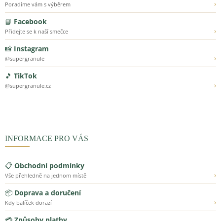
›
Poradíme vám s výběrem
📘
Facebook
›
Přidejte se k naší smečce
📸
Instagram
›
@supergranule
🎵
TikTok
›
@supergranule.cz
INFORMACE PRO VÁS
📋
Obchodní podmínky
›
Vše přehledně na jednom místě
📦
Doprava a doručení
›
Kdy balíček dorazí
💳
Způsoby platby