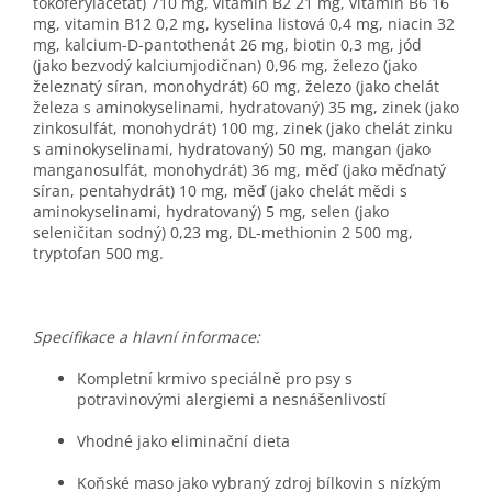
tokoferylacetát) 710 mg, vitamin B2 21 mg, vitamin B6 16
mg, vitamin B12 0,2 mg, kyselina listová 0,4 mg, niacin 32
mg, kalcium-D-pantothenát 26 mg, biotin 0,3 mg, jód
(jako bezvodý kalciumjodičnan) 0,96 mg, železo (jako
železnatý síran, monohydrát) 60 mg, železo (jako chelát
železa s aminokyselinami, hydratovaný) 35 mg, zinek (jako
zinkosulfát, monohydrát) 100 mg, zinek (jako chelát zinku
s aminokyselinami, hydratovaný) 50 mg, mangan (jako
manganosulfát, monohydrát) 36 mg, měď (jako měďnatý
síran, pentahydrát) 10 mg, měď (jako chelát mědi s
aminokyselinami, hydratovaný) 5 mg, selen (jako
seleničitan sodný) 0,23 mg, DL-methionin 2 500 mg,
tryptofan 500 mg.
Specifikace a hlavní informace:
Kompletní krmivo speciálně pro psy s
potravinovými alergiemi a nesnášenlivostí
Vhodné jako eliminační dieta
Koňské maso jako vybraný zdroj bílkovin s nízkým