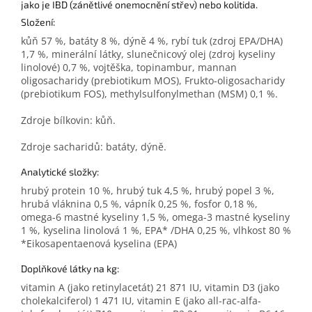
jako je IBD (zánětlivé onemocnění střev) nebo kolitida.
Složení:
kůň 57 %, batáty 8 %, dýně 4 %, rybí tuk (zdroj EPA/DHA)
1,7 %, minerální látky, slunečnicový olej (zdroj kyseliny
linolové) 0,7 %, vojtěška, topinambur, mannan
oligosacharidy (prebiotikum MOS), Frukto-oligosacharidy
(prebiotikum FOS), methylsulfonylmethan (MSM) 0,1 %.
Zdroje bílkovin: kůň.
Zdroje sacharidů: batáty, dýně.
Analytické složky:
hrubý protein 10 %, hrubý tuk 4,5 %, hrubý popel 3 %,
hrubá vláknina 0,5 %, vápník 0,25 %, fosfor 0,18 %,
omega-6 mastné kyseliny 1,5 %, omega-3 mastné kyseliny
1 %, kyselina linolová 1 %, EPA* /DHA 0,25 %, vlhkost 80 %
*Eikosapentaenová kyselina (EPA)
Doplňkové látky na kg:
vitamin A (jako retinylacetát) 21 871 IU, vitamin D3 (jako
cholekalciferol) 1 471 IU, vitamin E (jako all-rac-alfa-