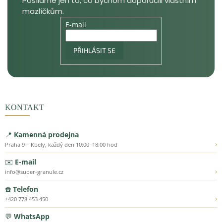
E-mail
PŘIHLÁSIT SE
KONTAKT
📍
Kamenná prodejna
›
Praha 9 – Kbely, každý den 10:00–18:00 hod
✉️
E-mail
›
info@super-granule.cz
☎️
Telefon
›
+420 778 453 450
💬
WhatsApp