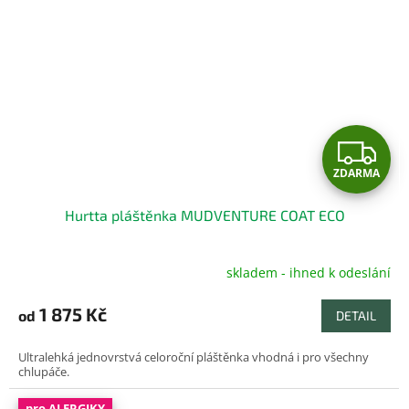
Z
ZDARMA
D
Hurtta pláštěnka MUDVENTURE COAT ECO
A
R
skladem - ihned k odeslání
M
1 875 Kč
od
DETAIL
A
Ultralehká jednovrstvá celoroční pláštěnka vhodná i pro všechny
chlupáče.
pro ALERGIKY