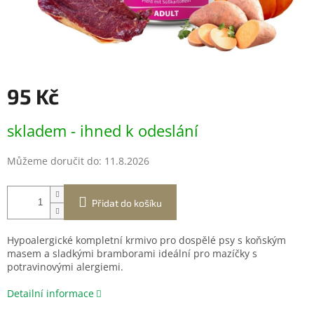
95 Kč
Měrná
skladem - ihned k odeslání
cena:
Můžeme doručit do:
11.8.2026
Přidat do košíku
Hypoalergické kompletní krmivo pro dospělé psy s koňským
masem a sladkými bramborami ideální pro mazíčky s
potravinovými alergiemi.
Detailní informace