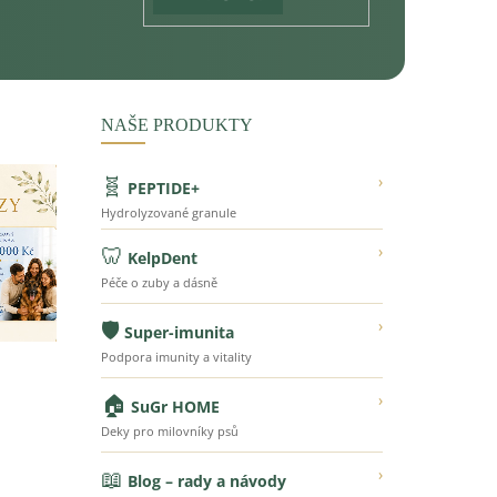
NAŠE PRODUKTY
🧬
›
PEPTIDE+
Hydrolyzované granule
🦷
›
KelpDent
Péče o zuby a dásně
🛡️
›
Super-imunita
Podpora imunity a vitality
🏠
›
SuGr HOME
Deky pro milovníky psů
📖
›
Blog – rady a návody