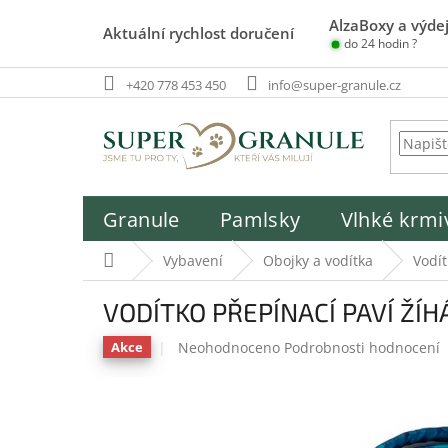
Přejít
AlzaBoxy a výdej
na
Aktuální rychlost doručení
do 24 hodin ?
obsah
+420 778 453 450
info@super-granule.cz
Granule
Pamlsky
Vlhké krmi
Domů
Vybavení
Obojky a vodítka
Vodít
VODÍTKO PŘEPÍNACÍ PAVÍ ŽÍH
Průměrné
Neohodnoceno
Podrobnosti hodnocení
Akce
hodnocení
produktu
je
0,0
z