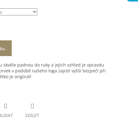
íku
lu skvěle padnou do ruky a jejich vzhled je opravdu
 prvek v podobě našeho loga zajistí vyšší bezpečí při
tko je originál!
HLÍDAT
SDÍLET