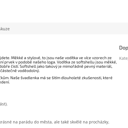
skuze
Dop
jdete. Měkké a stylové, to jsou naše vodítka ve více vzorech ze
Kate
ní prvek v podobě našeho loga. Vodítka ze softshellu jsou měkké,
dobře čistí. Softshell jako takový je mimořádně pevný materiál,
e částečně voděodolný.
čkům. Naše švadlenka má se šitím dlouholeté zkušenosti, které
edení.
ást).
krásné na parádu do města, ale také skvělé na procházky,