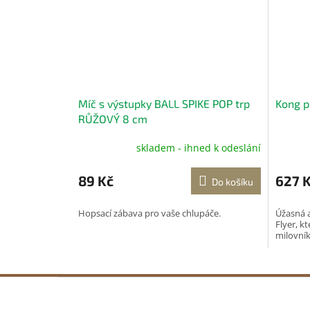
Míč s výstupky BALL SPIKE POP trp
Kong p
RŮŽOVÝ 8 cm
skladem - ihned k odeslání
89 Kč
627 
Do košíku
Hopsací zábava pro vaše chlupáče.
Úžasná 
Flyer, kt
milovník
Z
á