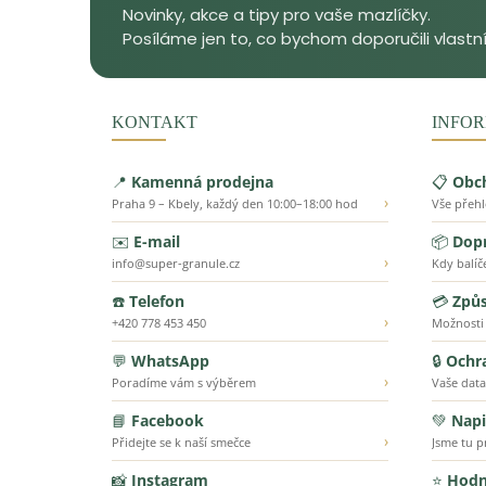
KONTAKT
INFOR
📍
Kamenná prodejna
📋
Obc
›
Praha 9 – Kbely, každý den 10:00–18:00 hod
Vše přeh
✉️
E-mail
📦
Dopr
›
info@super-granule.cz
Kdy balíč
☎️
Telefon
💳
Způs
›
+420 778 453 450
Možnosti
💬
WhatsApp
🔒
Ochr
›
Poradíme vám s výběrem
Vaše data
📘
Facebook
💚
Napi
›
Přidejte se k naší smečce
Jsme tu p
📸
Instagram
⭐
Hodn