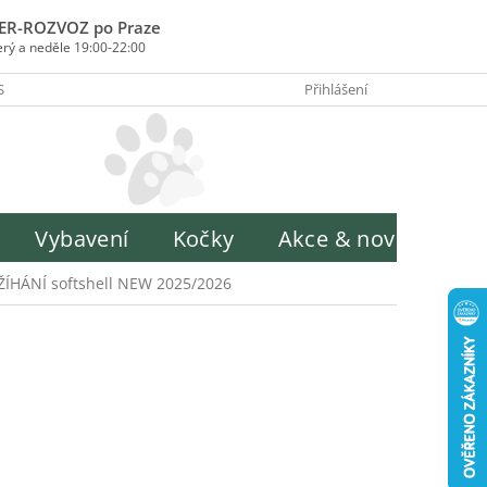
ER-ROZVOZ po Praze
erý a neděle 19:00-22:00
SOBY PLATBY
INFORMACE O ZPRACOVÁNÍ OSOBNÍCH ÚDAJŮ
Přihlášení
H
Vybavení
Kočky
Akce & novinky
ŽÍHÁNÍ softshell NEW 2025/2026