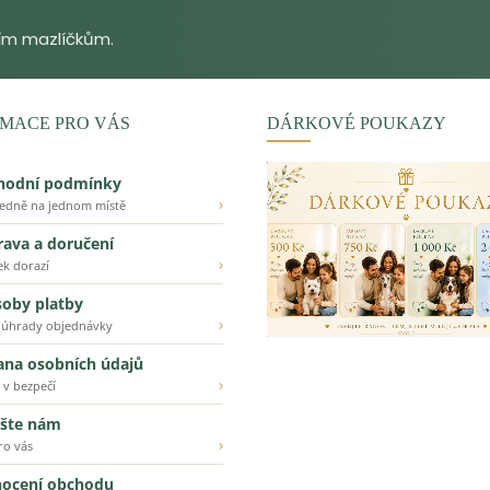
MACE PRO VÁS
DÁRKOVÉ POUKAZY
hodní podmínky
›
ledně na jednom místě
ava a doručení
›
ek dorazí
oby platby
›
 úhrady objednávky
ana osobních údajů
›
 v bezpečí
šte nám
›
ro vás
ocení obchodu