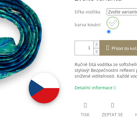
šířka vodítka
barva kování
Přidat do koš
Ručně šitá vodítka ze softshel
stylový! Bezpečnostní reflexní
snížené viditelnosti. Každé vodí
Detailní informace
TISK
ZEPTAT SE