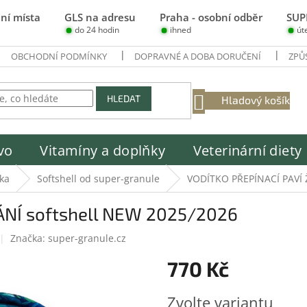
ní místa
GLS na adresu
Praha - osobní odběr
SUP
do 24 hodin
ihned
út
OBCHODNÍ PODMÍNKY
DOPRAVNÉ A DOBA DORUČENÍ
ZPŮ
NÁKUPNÍ
HLEDAT
Hladový košík
KOŠÍK
vo
Vitamíny a doplňky
Veterinární diety
ka
Softshell od super-granule
VODÍTKO PŘEPÍNACÍ PAVÍ 
ÁNÍ softshell NEW 2025/2026
Značka:
super-granule.cz
770 Kč
Měrná
Zvolte variantu
cena: