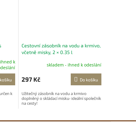
s
Cestovní zásobník na vodu a krmivo,
včetně misky, 2 × 0.35 l
 ihned k
skladem - ihned k odeslání
deslání
297 Kč
košíku
Do košíku
určen k
Užitečný zásobník na vodu a krmivo
doplněný o skládací misku- ideální společník
na cesty!