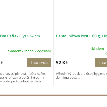
ěna Reflex Flyer 24 cm
Dental rýžová kost L 60 g, 1 k
skladem -
skladem - ihned k odeslání
Průměrné
o
hodnocení
produktu
Kč
52 Kč
Do košíku
Do 
je
5,0
aportovací pěnová hračka Reflex
Přírodní výrobek pro ústní hygienu 
z
erá je reflexní a potěší i všechny
dennímu použití.
5
y vody, protože hračka plave.
hvězdiček.