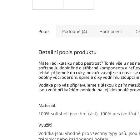
Popis
Podobné (4)
Hodnocení
Di
Detailní popis produktu
Máte rádi klasiku nebo pestrost? Tohle vše u nás na
softshellu doplněné o stříbrné komponenty a reflex
lehké, příjemné do ruky, nezařezávají se a navíc se 
odolný vůči oděrům, špíně a díky vodnímu sloupci j
Vodítka pro vás připravujeme s láskou k psím mazlí
jsou znát při každém pohledu na její dokonalé prov
Materiál:
100% softshell (svrchní část), 100% pes (vnitřní č
Využití:
Vodítka jsou vhodné pro všechny typy psů, jsou 
tréninky nebo každodenní nošení.