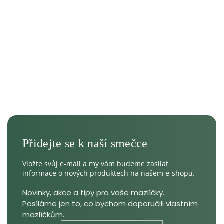
Vložte svůj e-mail a my vám budeme zasílat
informace o nových produktech na našem e-shopu.