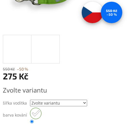
550 Kč
–50 %
550 Kč
–50 %
275 Kč
Měrná
Zvolte variantu
cena:
šířka vodítka
barva kování