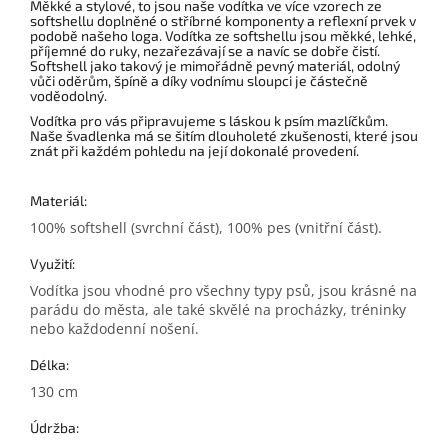
Měkké a stylové, to jsou naše vodítka ve více vzorech ze
softshellu doplněné o stříbrné komponenty a reflexní prvek v
podobě našeho loga. Vodítka ze softshellu jsou měkké, lehké,
příjemné do ruky, nezařezávají se a navíc se dobře čistí.
Softshell jako takový je mimořádně pevný materiál, odolný
vůči oděrům, špíně a díky vodnímu sloupci je částečně
voděodolný.
Vodítka pro vás připravujeme s láskou k psím mazlíčkům.
Naše švadlenka má se šitím dlouholeté zkušenosti, které jsou
znát při každém pohledu na její dokonalé provedení.
Materiál:
100% softshell (svrchní část), 100% pes (vnitřní část).
Využití:
Vodítka jsou vhodné pro všechny typy psů, jsou krásné na
parádu do města, ale také skvělé na procházky, tréninky
nebo každodenní nošení.
Délka:
130 cm
Údržba: