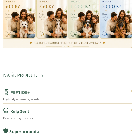
NAŠE PRODUKTY
🧬
›
PEPTIDE+
Hydrolyzované granule
🦷
›
KelpDent
Péče o zuby a dásně
🛡️
›
Super-imunita