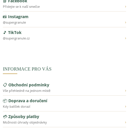
📘
Facebook
›
Přidejte se k naší smečce
📸
Instagram
›
@supergranule
🎵
TikTok
›
@supergranule.cz
INFORMACE PRO VÁS
📋
Obchodní podmínky
›
Vše přehledně na jednom místě
📦
Doprava a doručení
›
Kdy balíček dorazí
💳
Způsoby platby
›
Možnosti úhrady objednávky