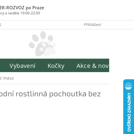
ER-ROZVOZ po Praze
erý a neděle 19:00-22:00
SOBY PLATBY
INFORMACE O ZPRACOVÁNÍ OSOBNÍCH ÚDAJŮ
Přihlášení
H
Vybavení
Kočky
Akce & novinky
ez masa
rodní rostlinná pochoutka bez