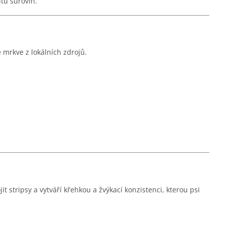
itu surovin.
 mrkve z lokálních zdrojů.
stripsy a vytváří křehkou a žvýkací konzistenci, kterou psi