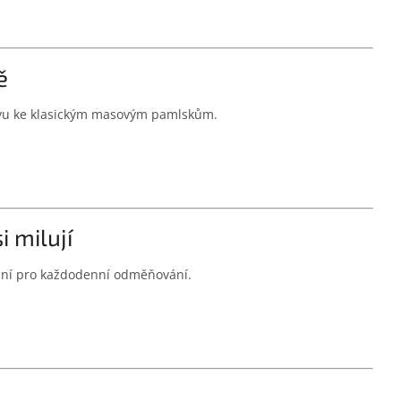
ě
ativu ke klasickým masovým pamlskům.
i milují
ální pro každodenní odměňování.