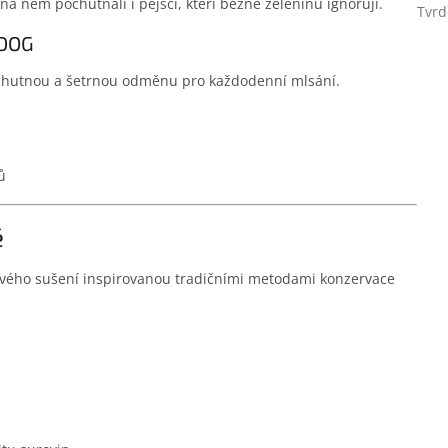
na něm pochutnali i pejsci, kteří běžně zeleninu ignorují.
Tvrd
 DOG
u, chutnou a šetrnou odměnu pro každodenní mlsání.
ů
é
vého sušení inspirovanou tradičními metodami konzervace