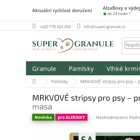
Přejít
AlzaBoxy a výdej
na
Aktuální rychlost doručení
do 24 hodin ?
obsah
+420 778 453 450
info@super-granule.cz
Granule
Pamlsky
Vlhké krmi
Domů
Pamlsky
MRKVOVÉ stripsy pro psy – 
MRKVOVÉ stripsy pro psy – 
masa
Průměrné
Neohodnoceno
Podr
Novinka
pro ALERGIKY
hodnocení
produktu
je