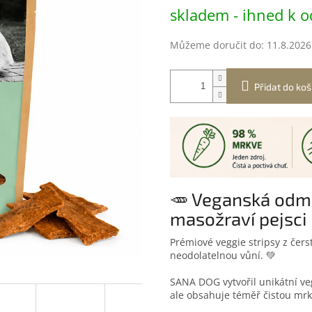
Měrná
skladem - ihned k o
cena:
Můžeme doručit do:
11.8.2026
Přidat do koš
🥕 Veganská odměn
masožraví pejsci
Prémiové veggie stripsy z čers
neodolatelnou vůní. 💚
SANA DOG vytvořil unikátní ve
ale obsahuje téměř čistou mr