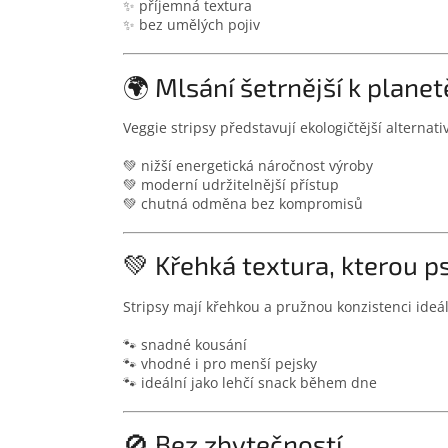
✨ příjemná textura
✨ bez umělých pojiv
🌍 Mlsání šetrnější k planet
Veggie stripsy představují ekologičtější altern
💚 nižší energetická náročnost výroby
💚 moderní udržitelnější přístup
💚 chutná odměna bez kompromisů
💚 Křehká textura, kterou ps
Stripsy mají křehkou a pružnou konzistenci ide
🐾 snadné kousání
🐾 vhodné i pro menší pejsky
🐾 ideální jako lehčí snack během dne
🚫 Bez zbytečností