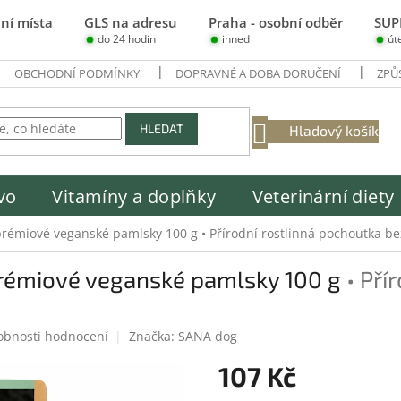
ní místa
GLS na adresu
Praha - osobní odběr
SUP
do 24 hodin
ihned
út
OBCHODNÍ PODMÍNKY
DOPRAVNÉ A DOBA DORUČENÍ
ZPŮ
NÁKUPNÍ
HLEDAT
Hladový košík
KOŠÍK
vo
Vitamíny a doplňky
Veterinární diety
prémiové veganské pamlsky 100 g
• Přírodní rostlinná pochoutka b
prémiové veganské pamlsky 100 g
• Pří
obnosti hodnocení
Značka:
SANA dog
107 Kč