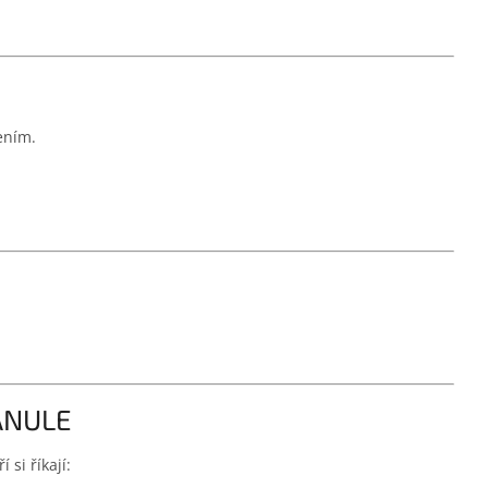
ením.
RANULE
 si říkají: