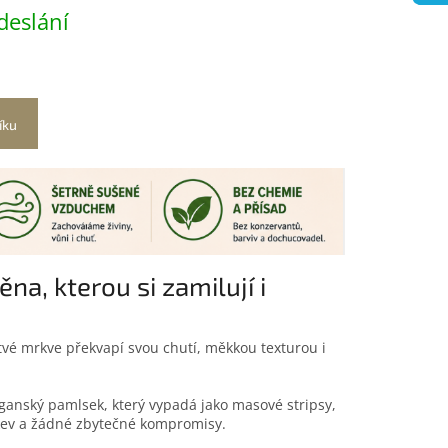
deslání
íku
a, kterou si zamilují i
tvé mrkve překvapí svou chutí, měkkou texturou i
ganský pamlsek, který vypadá jako masové stripsy,
kev a žádné zbytečné kompromisy.