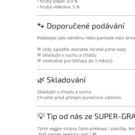
• hrubý popel: 4,9 %
• hrubá vláknina: 5 %
🐾 Doporučené podávání
Podávejte jako odměnu nebo pamlsek mezi krm
💚 vždy zajistěte dostatek čerstvé pitné vody
💚 skladujte v suchu a chladu
💚 nevhodné pro štěňata do 3 měsíců
🌿 Skladování
Skladujte v chladu a suchu.
Chraňte před přímým slunečním zářením.
💡 Tip od nás ze SUPER-G
Tyhle veggie stripsy často překvapí i páníčky, kteří
„Náš pejsek zeleninu nejí.“ 😄