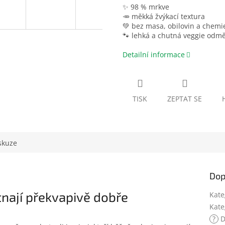
✨ 98 % mrkve
🥕 měkká žvýkací textura
💚 bez masa, obilovin a chemi
🐾 lehká a chutná veggie odm
Detailní informace
TISK
ZEPTAT SE
skuze
Dop
tnají překvapivě dobře
Kate
Kate
?
D