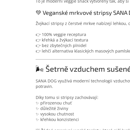
To je moderní veggie snack vytvořený tak, aby si 
💚 Veganské mrkvové stripsy SANA
Žvýkací stripsy z čerstvé mrkve nabízejí lehko
👉 100% veggie receptura
👉 křehká a žvýkací textura
👉 bez zbytečných plnidel
👉 lehčí alternativa klasických masových pamlsk
🌬️ Šetrně vzduchem sušen
SANA DOG využívá moderní technologii vzducho
potravin.
Díky tomu si stripsy zachovávají:
✨ přirozenou chuť
✨ důležité živiny
✨ vysokou chutnost
✨ křehkou konzistenci