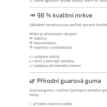
💡 Žádné agresivní vysoké teploty, které ničí kval
🥕 98 % kvalitní mrkve
Základem receptury jsou pečlivě vybrané čerstvé
Mrkev je přirozeným zdrojem:
💚 vlákniny
💚 beta-karotenu
💚 vitamínů a antioxidantů
👉 podpora vitality
👉 lehčí a šetrnější odměna
👉 podpora přirozeného trávení
🌿 Přírodní guarová guma
Guarová guma z rostliny Cyamopsis pomáhá spojit 
milují.
✨ přírodní rostlinná složka