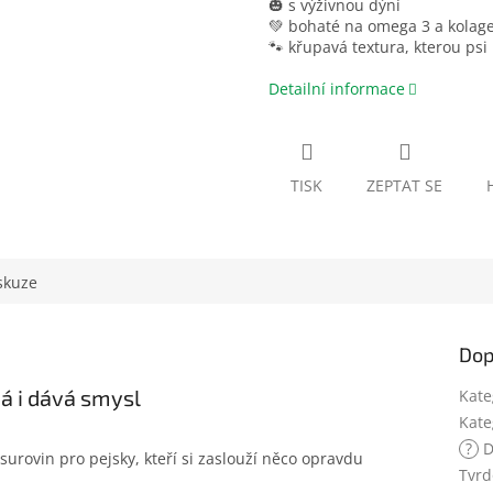
🎃 s výživnou dýní
💚 bohaté na omega 3 a kolag
🐾 křupavá textura, kterou psi 
Detailní informace
TISK
ZEPTAT SE
skuze
Dop
á i dává smysl
Kate
Kate
?
D
surovin pro pejsky, kteří si zaslouží něco opravdu
Tvrd