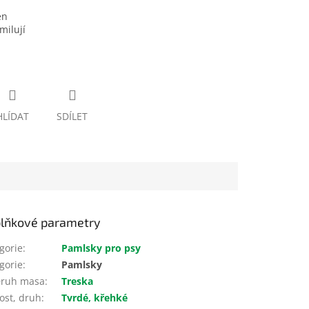
en
milují
HLÍDAT
SDÍLET
lňkové parametry
gorie
:
Pamlsky pro psy
gorie
:
Pamlsky
ruh masa
:
Treska
ost, druh
:
Tvrdé, křehké