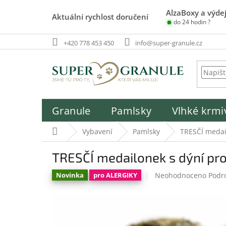
Přejít
AlzaBoxy a výdej
na
Aktuální rychlost doručení
do 24 hodin ?
obsah
+420 778 453 450
info@super-granule.cz
Granule
Pamlsky
Vlhké krmi
Domů
Vybavení
Pamlsky
TRESČÍ medai
TRESČÍ medailonek s dýní pr
Průměrné
Neohodnoceno
Podr
Novinka
pro ALERGIKY
hodnocení
produktu
je
0,0
z