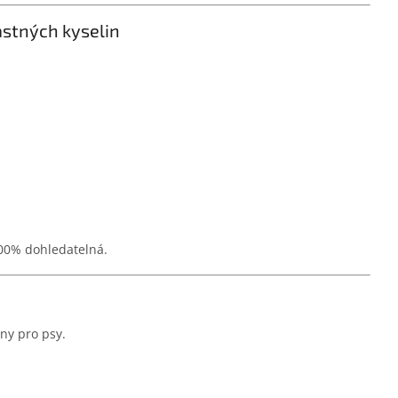
astných kyselin
100% dohledatelná.
ny pro psy.