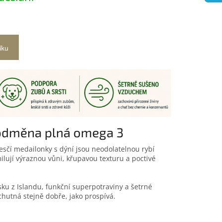
íku
 odměna plná omega 3
sčí medailonky s dýní jsou neodolatelnou rybí
ilují výraznou vůni, křupavou texturu a poctivé
sku z Islandu, funkční superpotraviny a šetrné
chutná stejně dobře, jako prospívá.