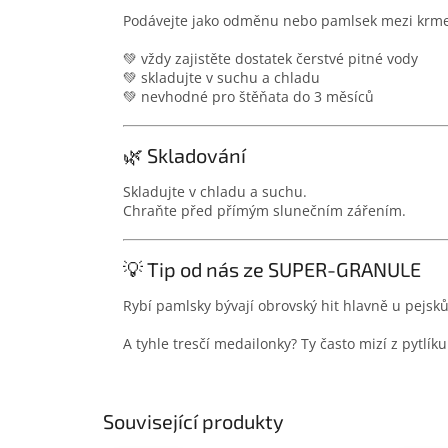
Podávejte jako odměnu nebo pamlsek mezi krm
💚 vždy zajistěte dostatek čerstvé pitné vody
💚 skladujte v suchu a chladu
💚 nevhodné pro štěňata do 3 měsíců
🌿 Skladování
Skladujte v chladu a suchu.
Chraňte před přímým slunečním zářením.
💡 Tip od nás ze SUPER-GRANULE
Rybí pamlsky bývají obrovský hit hlavně u pejsků,
A tyhle tresčí medailonky? Ty často mizí z pytlíku
Související produkty