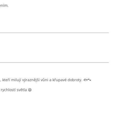
ením.
 kteří milují výraznější vůni a křupavé dobroty. 🐟🐾
 rychlostí světla 😄