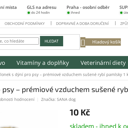
ní místa
GLS na adresu
Praha - osobní odběr
SUP
do 24 hodin
ihned
út
OBCHODNÍ PODMÍNKY
DOPRAVNÉ A DOBA DORUČENÍ
ZPŮ
NÁKUPNÍ
HLEDAT
Hladový košík
KOŠÍK
vo
Vitamíny a doplňky
Veterinární diety
lonek s dýní pro psy – prémiové vzduchem sušené rybí pamlsky 1 
o psy – prémiové vzduchem sušené rybí
obnosti hodnocení
Značka:
SANA dog
10 Kč
Měrná
skladem - ihned k o
cena: