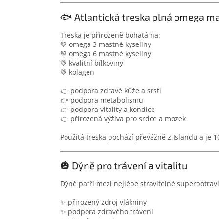
🐟 Atlantická treska plná omega m
Treska je přirozeně bohatá na:
💚 omega 3 mastné kyseliny
💚 omega 6 mastné kyseliny
💚 kvalitní bílkoviny
💚 kolagen
👉 podpora zdravé kůže a srsti
👉 podpora metabolismu
👉 podpora vitality a kondice
👉 přirozená výživa pro srdce a mozek
Použitá treska pochází převážně z Islandu a je 
🎃 Dýně pro trávení a vitalitu
Dýně patří mezi nejlépe stravitelné superpotravi
✨ přirozený zdroj vlákniny
✨ podpora zdravého trávení