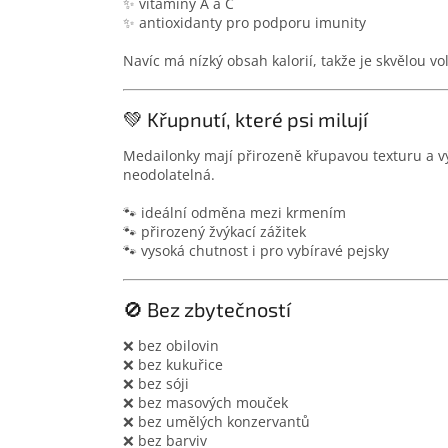
✨ vitamíny A a C
✨ antioxidanty pro podporu imunity
Navíc má nízký obsah kalorií, takže je skvělou vo
💚 Křupnutí, které psi milují
Medailonky mají přirozeně křupavou texturu a v
neodolatelná.
🐾 ideální odměna mezi krmením
🐾 přirozený žvýkací zážitek
🐾 vysoká chutnost i pro vybíravé pejsky
🚫 Bez zbytečností
❌ bez obilovin
❌ bez kukuřice
❌ bez sóji
❌ bez masových mouček
❌ bez umělých konzervantů
❌ bez barviv