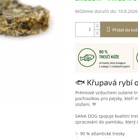
Můžeme doručit do:
10.8.2026
Přidat do koš
🐟 Křupavá rybí
Prémiové vzduchem sušené tre
pochoutkou pro pejsky, kteří m
složení. 💚
SANA DOG spojuje kvalitní tre
zpracování do pamlsku, který 
✨ 90 % atlantické tresky