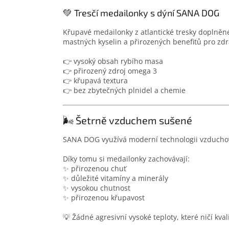
💚 Tresčí medailonky s dýní SANA DOG
Křupavé medailonky z atlantické tresky doplněné
mastných kyselin a přirozených benefitů pro zdr
👉 vysoký obsah rybího masa
👉 přirozený zdroj omega 3
👉 křupavá textura
👉 bez zbytečných plnidel a chemie
🌬️ Šetrně vzduchem sušené
SANA DOG využívá moderní technologii vzducho
Díky tomu si medailonky zachovávají:
✨ přirozenou chuť
✨ důležité vitamíny a minerály
✨ vysokou chutnost
✨ přirozenou křupavost
💡 Žádné agresivní vysoké teploty, které ničí kval