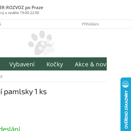
ER-ROZVOZ po Praze
erý a neděle 19:00-22:00
SOBY PLATBY
INFORMACE O ZPRACOVÁNÍ OSOBNÍCH ÚDAJŮ
Přihlášení
H
Vybavení
Kočky
Akce & novinky
ks
 pamlsky 1 ks
deslání