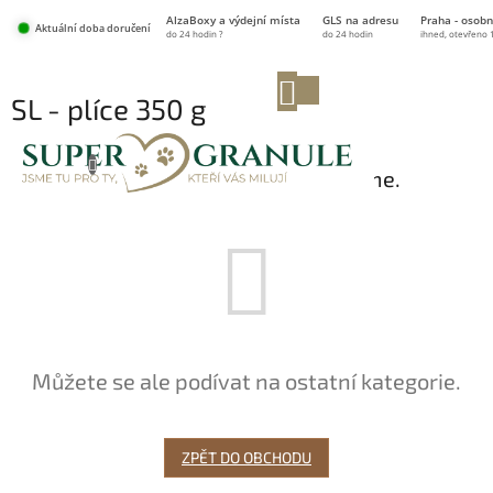
Přejít
AlzaBoxy a výdejní místa
GLS na adresu
Praha - osobn
na
Aktuální doba doručení
do 24 hodin ?
do 24 hodin
ihned, otevřeno 
obsah
NÁKUPNÍ
SL - plíce 350 g
KOŠÍK
Produkty teprve připravujeme.
Můžete se ale podívat na ostatní kategorie.
ZPĚT DO OBCHODU