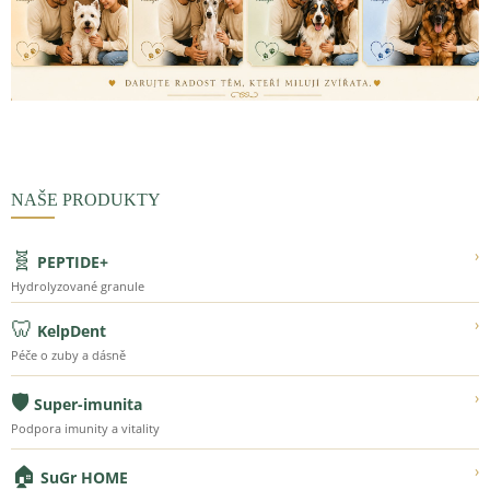
NAŠE PRODUKTY
🧬
›
PEPTIDE+
Hydrolyzované granule
🦷
›
KelpDent
Péče o zuby a dásně
🛡️
›
Super-imunita
Podpora imunity a vitality
🏠
›
SuGr HOME