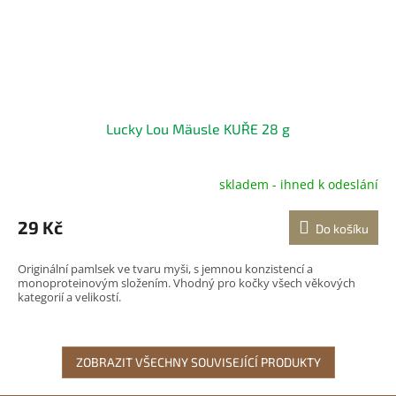
Lucky Lou Mäusle KUŘE 28 g
skladem - ihned k odeslání
29 Kč
Do košíku
Originální pamlsek ve tvaru myši, s jemnou konzistencí a
monoproteinovým složením. Vhodný pro kočky všech věkových
kategorií a velikostí.
ZOBRAZIT VŠECHNY SOUVISEJÍCÍ PRODUKTY