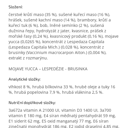
Složení:
čerstvé krůtí maso (35 %), sušené kuřecí maso (16 %),
hrášek, sušené kachní maso (14 %), brambory, krůtí a
kuřecí tuk (6 %), bob, lněné semínko (2 %), sušená
dužnina řepy, hydrolyzát z jater, kvasnice, prášek z
mořské řasy (0,24 %), kvasnicový produkt (0,16 %), mojave
yucca (0,0265 %), koncentrát z Lespedaza Capitala
(Lespedaza Capitala Mich.) (0,028 %), koncentrát z
brusinky (Vaccinium macrocarpon Aiton.) (0,004 %),
extrakt z rozmarýnu.
MOJAVE YUCCA – LESPEDÉZIE - BRUSINKA
Analytické složky:
vlhkost 8 %, hrubá bílkovina 33 %, hrubé oleje a tuky 16
%, hrubá popelovina 7,9 %, hrubá vláknina 2,5 %.
Nutriční doplňkové složky:
3a672a vitamin A 21000 UI, vitamin D3 1400 UI, 3a700
vitamin E 180 mg, E4 síran měďnatý pentahydrát 59 mg,
E1 siderit 62 mg, E5 oxid manganatý 77 mg, E6 síran
zinečnatý monohydrát 186 mg, E2 jodid draselný 4,85 mg,