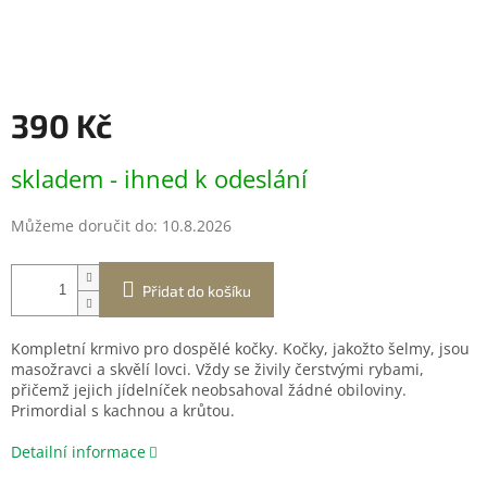
390 Kč
Měrná
skladem - ihned k odeslání
cena:
Můžeme doručit do:
10.8.2026
Přidat do košíku
Kompletní krmivo pro dospělé kočky. Kočky, jakožto šelmy, jsou
masožravci a skvělí lovci. Vždy se živily čerstvými rybami,
přičemž jejich jídelníček neobsahoval žádné obiloviny.
Primordial s kachnou a krůtou.
Detailní informace