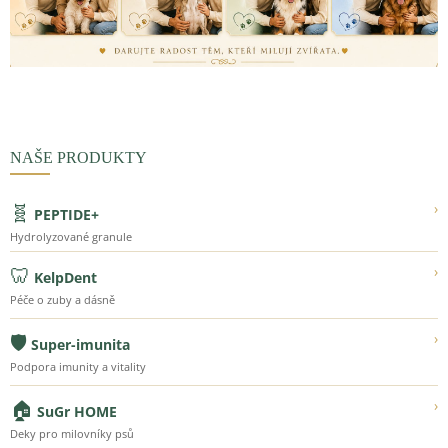
NAŠE PRODUKTY
🧬
›
PEPTIDE+
Hydrolyzované granule
🦷
›
KelpDent
Péče o zuby a dásně
🛡️
›
Super-imunita
Podpora imunity a vitality
🏠
›
SuGr HOME
Deky pro milovníky psů