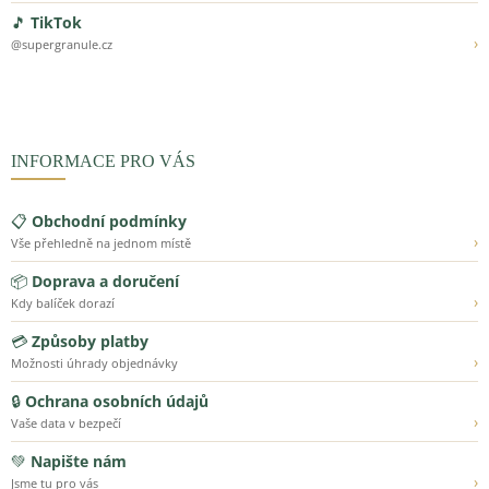
🎵
TikTok
›
@supergranule.cz
INFORMACE PRO VÁS
📋
Obchodní podmínky
›
Vše přehledně na jednom místě
📦
Doprava a doručení
›
Kdy balíček dorazí
💳
Způsoby platby
›
Možnosti úhrady objednávky
🔒
Ochrana osobních údajů
›
Vaše data v bezpečí
💚
Napište nám
›
Jsme tu pro vás