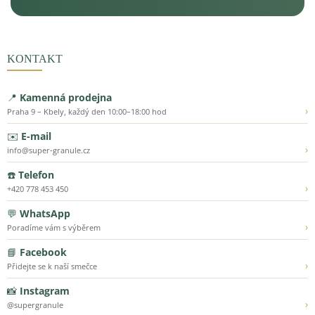
KONTAKT
📍
Kamenná prodejna
›
Praha 9 – Kbely, každý den 10:00–18:00 hod
✉️
E-mail
›
info@super-granule.cz
☎️
Telefon
›
+420 778 453 450
💬
WhatsApp
›
Poradíme vám s výběrem
📘
Facebook
›
Přidejte se k naší smečce
📸
Instagram
›
@supergranule