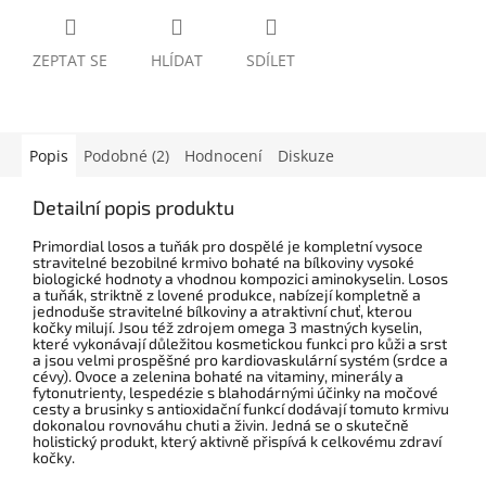
ZEPTAT SE
HLÍDAT
SDÍLET
Popis
Podobné (2)
Hodnocení
Diskuze
Detailní popis produktu
Primordial losos a tuňák pro dospělé je kompletní vysoce
stravitelné bezobilné krmivo bohaté na bílkoviny vysoké
biologické hodnoty a vhodnou kompozici aminokyselin. Losos
a tuňák, striktně z lovené produkce, nabízejí kompletně a
jednoduše stravitelné bílkoviny a atraktivní chuť, kterou
kočky milují. Jsou též zdrojem omega 3 mastných kyselin,
které vykonávají důležitou kosmetickou funkci pro kůži a srst
a jsou velmi prospěšné pro kardiovaskulární systém (srdce a
cévy). Ovoce a zelenina bohaté na vitaminy, minerály a
fytonutrienty, lespedézie s blahodárnými účinky na močové
cesty a brusinky s antioxidační funkcí dodávají tomuto krmivu
dokonalou rovnováhu chuti a živin. Jedná se o skutečně
holistický produkt, který aktivně přispívá k celkovému zdraví
kočky.