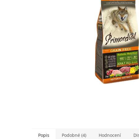
5
hvězdiček.
Popis
Podobné (4)
Hodnocení
Di