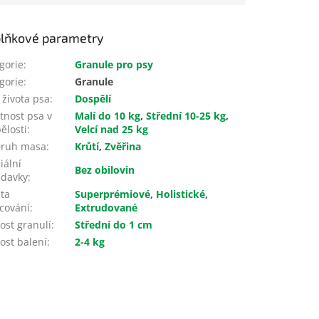
lňkové parametry
gorie
:
Granule pro psy
gorie
:
Granule
 života psa
:
Dospělí
nost psa v
Malí do 10 kg
,
Střední 10-25 kg
,
ělosti
:
Velcí nad 25 kg
ruh masa
:
Krůtí
,
Zvěřina
iální
Bez obilovin
adavky
:
ita
Superprémiové
,
Holistické
,
cování
:
Extrudované
kost granulí
:
Střední do 1 cm
kost balení
:
2-4 kg