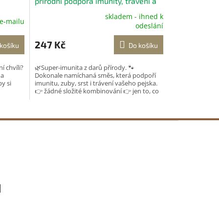
přírodní podpora imunity, trávení a
zubů 180 g
skladem - ihned k
 e-mailu
Průměrné
odeslání
hodnocení
produktu
247 Kč
košíku
Do košíku
je
5,0
í chvíli?
🌿Super-imunita z darů přírody. 🐾
z
 a
Dokonale namíchaná směs, která podpoří
5
y si
imunitu, zuby, srst i trávení vašeho pejska.
hvězdiček.
👉 žádné složité kombinování 👉 jen to, co
opravdu funguje...