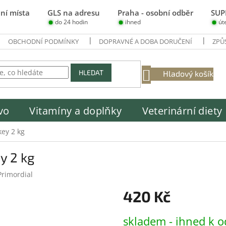
ní místa
GLS na adresu
Praha - osobní odběr
SUP
do 24 hodin
ihned
út
OBCHODNÍ PODMÍNKY
DOPRAVNÉ A DOBA DORUČENÍ
ZPŮ
NÁKUPNÍ
HLEDAT
Hladový košík
KOŠÍK
vo
Vitamíny a doplňky
Veterinární diety
key 2 kg
y 2 kg
Primordial
420 Kč
Měrná
skladem - ihned k o
cena: