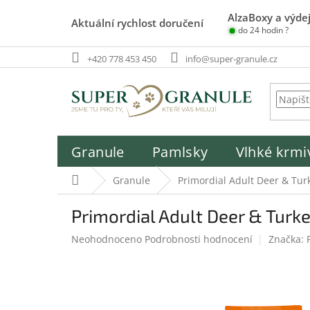
Přejít
AlzaBoxy a výdej
na
Aktuální rychlost doručení
do 24 hodin ?
obsah
+420 778 453 450
info@super-granule.cz
Granule
Pamlsky
Vlhké krmi
Domů
Granule
Primordial Adult Deer & Tur
Primordial Adult Deer & Turke
Průměrné
Neohodnoceno
Podrobnosti hodnocení
Značka:
hodnocení
produktu
je
0,0
z