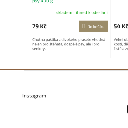
psy 400 g
skladem - ihned k odeslání
79 Kč
54 K
Do košíku
Chutná paštika z divokého prasete vhodná
Velmi o
nejen pro štěňata, dospělé psy, ale i pro
kosti, d
seniory.
čisté a 
Z
á
p
a
Instagram
t
í