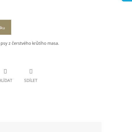
íku
psy z čerstvého krůtího masa.
HLÍDAT
SDÍLET