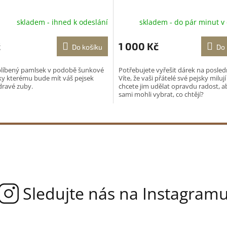
skladem - ihned k odeslání
skladem - do pár minut v
č
1 000 Kč
Do košíku
Do 
blíbený pamlsek v podobě šunkové
Potřebujete vyřešit dárek na posledn
íky kterému bude mít váš pejsek
Víte, že vaši přátelé své pejsky milují
zdravé zuby.
chcete jim udělat opravdu radost, ab
sami mohli vybrat, co chtějí?