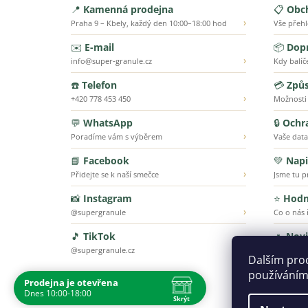
📍
Kamenná prodejna
📋
Obc
›
Praha 9 – Kbely, každý den 10:00–18:00 hod
Vše přeh
✉️
E-mail
📦
Dopr
›
info@super-granule.cz
Kdy balíč
☎️
Telefon
💳
Způs
›
+420 778 453 450
Možnosti
💬
WhatsApp
🔒
Ochr
›
Poradíme vám s výběrem
Vaše data
📘
Facebook
💚
Napi
›
Přidejte se k naší smečce
Jsme tu p
📸
Instagram
⭐
Hodn
›
@supergranule
Co o nás ř
🎵
TikTok
🔥
Nov
›
@supergranule.cz
To nejnov
Dalším pro
používáním
Prodejna je otevřena
Dnes 10:00-18:00
Skrýt