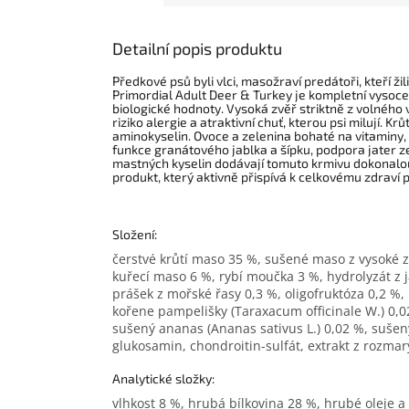
Detailní popis produktu
Předkové psů byli vlci, masožraví predátoři, kteří ži
Primordial Adult Deer & Turkey je kompletní vysoce
biologické hodnoty. Vysoká zvěř striktně z volného
riziko alergie a atraktivní chuť, kterou psi milují. 
aminokyselin. Ovoce a zelenina bohaté na vitaminy, m
funkce granátového jablka a šípku, podpora jater 
mastných
kyselin dodávají
tomuto krmivu
dokonalou 
produkt, který aktivně přispívá k celkovému zdraví 
Složení:
čerstvé krůtí maso 35 %, sušené maso z vysoké z
kuřecí maso 6 %, rybí moučka 3 %, hydrolyzát z 
prášek z mořské řasy 0,3 %, oligofruktóza 0,2 %,
kořene pampelišky (Taraxacum officinale W.) 0,0
sušený ananas (Ananas sativus L.) 0,02 %, sušený
glukosamin, chondroitin-sulfát, extrakt z rozmar
Analytické složky:
vlhkost 8 %, hrubá bílkovina 28 %, hrubé oleje a