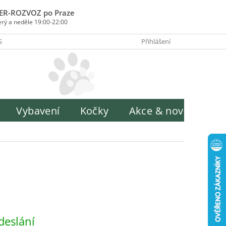
ER-ROZVOZ po Praze
erý a neděle 19:00-22:00
SOBY PLATBY
INFORMACE O ZPRACOVÁNÍ OSOBNÍCH ÚDAJŮ
Přihlášení
H
Vybavení
Kočky
Akce & novinky
deslání