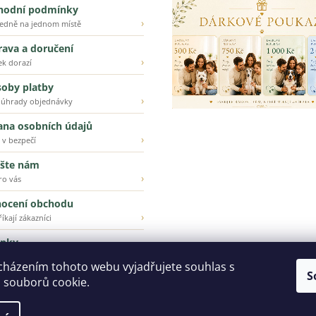
hodní podmínky
›
ledně na jednom místě
ava a doručení
›
ek dorazí
oby platby
›
 úhrady objednávky
ana osobních údajů
›
 v bezpečí
šte nám
›
ro vás
ocení obchodu
›
íkají zákazníci
inky
›
ější z našeho e-shopu
cházením tohoto webu vyjadřujete souhlas s
S
 souborů cookie.