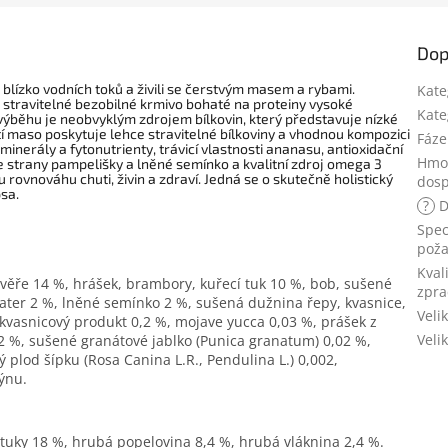
Dop
li blízko vodních toků a živili se čerstvým masem a rybami.
Kate
 stravitelné bezobilné krmivo bohaté na proteiny vysoké
Kate
 výběhu je neobvyklým zdrojem bílkovin, který představuje nízké
Krůtí maso poskytuje lehce stravitelné bílkoviny a vhodnou kompozici
Fáze
inerály a fytonutrienty, trávicí vlastnosti ananasu, antioxidační
Hmot
ze strany pampelišky
a lněné
semínko a kvalitní
zdroj omega 3
rovnováhu chuti, živin a zdraví. Jedná se o skutečně holistický
dosp
psa.
?
D
Spec
pož
Kval
věře 14 %, hrášek, brambory, kuřecí tuk 10 %, bob, sušené
zpra
jater 2 %, lněné semínko 2 %, sušená dužnina řepy, kvasnice,
Veli
 kvasnicový produkt 0,2 %, mojave yucca 0,03 %, prášek z
Veli
2 %, sušené granátové jablko (Punica granatum) 0,02 %,
 plod šípku (Rosa Canina L.R., Pendulina L.) 0,002,
ýnu.
 tuky 18 %, hrubá popelovina 8,4 %, hrubá vláknina 2,4 %.