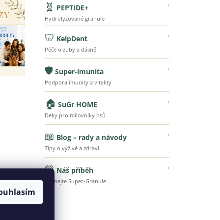
🧬
›
PEPTIDE+
Hydrolyzované granule
🦷
›
KelpDent
Péče o zuby a dásně
🛡️
›
Super-imunita
Podpora imunity a vitality
🏠
›
SuGr HOME
Deky pro milovníky psů
📖
›
Blog – rady a návody
Tipy o výživě a zdraví
💚
›
Náš příběh
Poznejte Super-Granule
ouhlasím