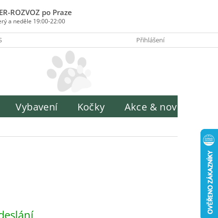
ER-ROZVOZ po Praze
erý a neděle 19:00-22:00
SOBY PLATBY
INFORMACE O ZPRACOVÁNÍ OSOBNÍCH ÚDAJŮ
Přihlášení
H
Vybavení
Kočky
Akce & novinky
deslání