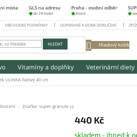
ní místa
GLS na adresu
Praha - osobní odběr
SUP
do 24 hodin
ihned
út
OBCHODNÍ PODMÍNKY
DOPRAVNÉ A DOBA DORUČENÍ
ZPŮ
NÁKUPNÍ
HLEDAT
Hladový košík
KOŠÍK
vo
Vitamíny a doplňky
Veterinární diety
ek LILINKA fialový 40 cm
dnocení
Značka:
super-granule.cz
440 Kč
Měrná
skladem - ihned k o
cena: