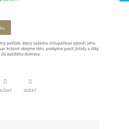
íku
ný pelíšek, který vašemu chlupáčkovi vytvoří jeho
var krásně obejme tělo, poskytne pocit jistoty a díky
 do každého domova.
HLÍDAT
SDÍLET