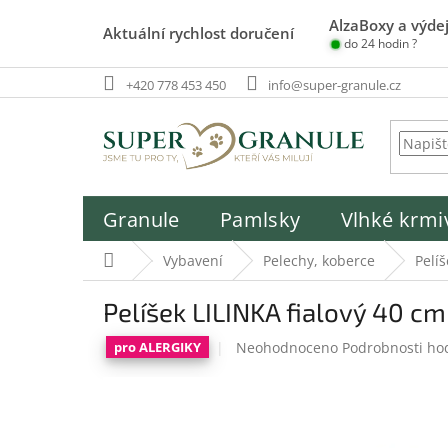
Přejít
AlzaBoxy a výdej
na
Aktuální rychlost doručení
do 24 hodin ?
obsah
+420 778 453 450
info@super-granule.cz
Granule
Pamlsky
Vlhké krmi
Domů
Vybavení
Pelechy, koberce
Pelíš
Pelíšek LILINKA fialový 40 cm
Průměrné
Neohodnoceno
Podrobnosti ho
pro ALERGIKY
hodnocení
produktu
je
0,0
z