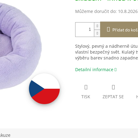
Můžeme doručit do:
10.8.2026
Přidat do koš
Stylový, pevný a nádherně útul
vlastní bezpečný svět. Kulatý t
výběru barev snadno zapadne
Detailní informace
TISK
ZEPTAT SE
skuze