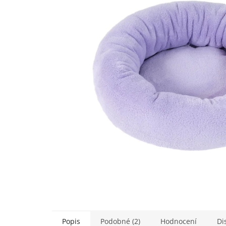
5
hvězdiček.
Popis
Podobné (2)
Hodnocení
Di