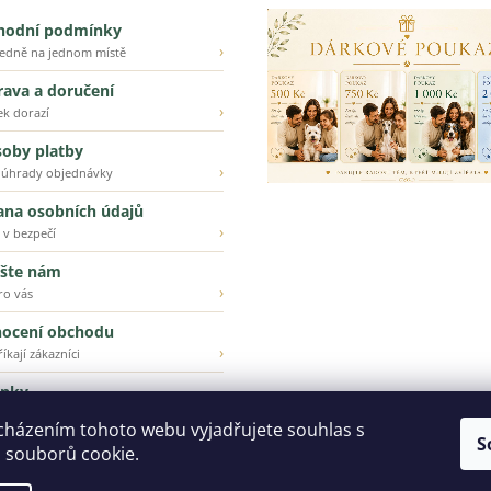
hodní podmínky
›
ledně na jednom místě
ava a doručení
›
ek dorazí
oby platby
›
 úhrady objednávky
ana osobních údajů
›
 v bezpečí
šte nám
›
ro vás
ocení obchodu
›
íkají zákazníci
inky
›
ější z našeho e-shopu
cházením tohoto webu vyjadřujete souhlas s
S
 souborů cookie.