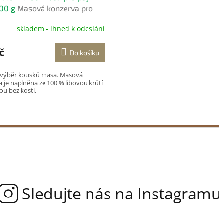
00 g
Masová konzerva pro
skladem - ihned k odeslání
č
Do košíku
í výběr kousků masa. Masová
 je naplněna ze 100 % libovou krůtí
ou bez kosti.