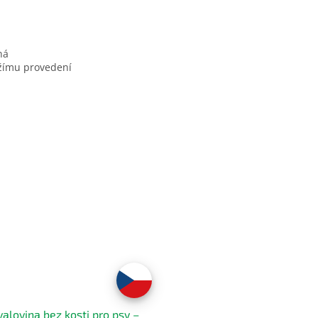
ná
ěžímu provedení
valovina bez kosti pro psy –