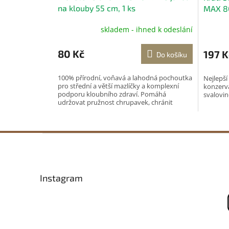
na klouby 55 cm, 1 ks
MAX 8
psy
skladem - ihned k odeslání
80 Kč
197 K
Do košíku
100% přírodní, voňavá a lahodná pochoutka
Nejlepš
pro střední a větší mazlíčky a komplexní
konzerva
podporu kloubního zdraví. Pomáhá
svalovin
udržovat pružnost chrupavek, chránit
kloubní tkáň a...
Z
á
p
a
Instagram
t
í