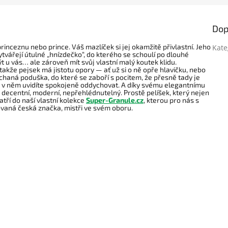
Dop
ceznu nebo prince. Váš mazlíček si jej okamžitě přivlastní. Jeho
Kate
vytvářejí útulné „hnízdečko“, do kterého se schoulí po dlouhé
ýt u vás… ale zároveň mít svůj vlastní malý koutek klidu.
takže pejsek má jistotu opory — ať už si o ně opře hlavičku, nebo
ýchaná poduška, do které se zaboří s pocitem, že přesně tady je
o v něm uvidíte spokojeně oddychovat. A díky svému elegantnímu
centní, moderní, nepřehlédnutelný. Prostě pelíšek, který nejen
patří do naší vlastní kolekce
Super-Granule.cz
, kterou pro nás s
vaná česká značka, mistři ve svém oboru.