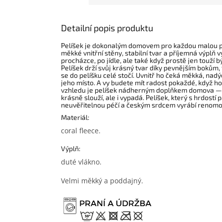
Detailní popis produktu
Pelíšek je dokonalým domovem pro každou malou prin
měkké vnitřní stěny, stabilní tvar a příjemná výplň 
procházce, po jídle, ale také když prostě jen touží b
Pelíšek drží svůj krásný tvar díky pevnějším bokům, 
se do pelíšku celé stočí. Uvnitř ho čeká měkká, nad
jeho místo. A vy budete mít radost pokaždé, když h
vzhledu je pelíšek nádherným doplňkem domova — de
krásně slouží, ale i vypadá. Pelíšek, který s hrdostí 
neuvěřitelnou péčí a českým srdcem vyrábí renomo
Materiál:
coral fleece.
Výplň:
duté vlákno.
Velmi měkký a poddajný.