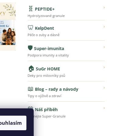
🧬
›
PEPTIDE+
Hydrolyzované granule
🦷
›
KelpDent
Péče o zuby a dásně
🛡️
›
Super-imunita
Podpora imunity a vitality
🏠
›
SuGr HOME
Deky pro milovníky psů
📖
›
Blog – rady a návody
Tipy o výživě a zdraví
💚
›
Náš příběh
Poznejte Super-Granule
ouhlasím