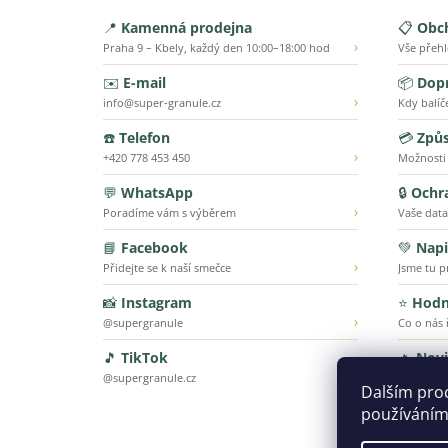
📍
Kamenná prodejna
📋
Obc
›
Praha 9 – Kbely, každý den 10:00–18:00 hod
Vše přeh
✉️
E-mail
📦
Dopr
›
info@super-granule.cz
Kdy balíč
☎️
Telefon
💳
Způs
›
+420 778 453 450
Možnosti
💬
WhatsApp
🔒
Ochr
›
Poradíme vám s výběrem
Vaše data
📘
Facebook
💚
Napi
›
Přidejte se k naší smečce
Jsme tu p
📸
Instagram
⭐
Hodn
›
@supergranule
Co o nás ř
🎵
TikTok
🔥
Nov
›
@supergranule.cz
To nejnov
Dalším pro
používáním